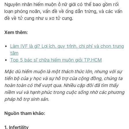
Nguyên nhân hiếm muộn ở nữ giới có thể bao gồm rối
loạn phóng noãn, vấn đề về ống dẫn trứng, và các vấn
đề về tử cung như u xơ tử cung.
Xem thêm:
Làm IVF là gì? Lợi ích, quy trình, chi phí và chọn trung
tâm
Top 5 bác sĩ chữa hiếm muộn giỏi TP.HCM
Mặc dù hiếm muộn là một thách thức lớn, nhưng với sự
tiến bộ của y học và sự hỗ trợ của cộng đồng, chúng ta
hoàn toàn có thể vượt qua. Nhiều cặp đôi đã tìm thấy
niềm vui và hạnh phúc trong cuộc sống nhờ các phương
pháp hỗ trợ sinh sản.
Nguồn tham khảo:
1. Infertility