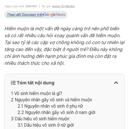
Ngày cập nhật:
28/07/25
Tác giả:
Huỳnh Thị Yến Nhi
Theo dõi Docosan trên
Hiếm muộn là một vấn đề ngày càng trở nên phổ biến
và có rất nhiều câu hỏi xoay quanh vấn đề hiếm muộn.
Tại sao tỷ lệ các cặp vợ chồng không có con tự nhiên lại
tăng cao đến vậy, đặc biệt ở người trẻ? Điều này không
chỉ ảnh hưởng đến hạnh phúc gia đình mà còn đặt ra
nhiều thách thức cho xã hội.
Tóm tắt nội dung
1
Vô sinh hiếm muộn là gì?
2
Nguyên nhân gây vô sinh và hiếm muộn
2.1
Nguyên nhân vô sinh ở phụ nữ
2.2
Nguyên nhân gây vô sinh ở nam giới
3
Dấu hiệu vô sinh hiếm muộn
3.1
Dấu hiệu vô sinh ở nữ giới