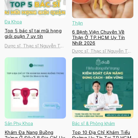
Đa Khoa
Thận
Top 5 bác sĩ tai mũi họng
6 Bệnh Viện Chuyên Về
giỏi quận 7 uy tín
Thận Ở TP.HCM Uy Tín
Nhất 2026
Dược sĩ, Thạc sĩ Nguyễn Thị
Dược sĩ, Thạc sĩ Nguyễn Thị
Thanh Tú
Thanh Tú
Sản Phụ Khoa
Bác sĩ & Phòng khám
Khám Đa Nang Buồng
Top 10 Địa Chỉ Khám Tiểu
Trứng Ở Đâu? 8 Địa Chỉ Uy
Đường Uy Tín Tại TP.HCM