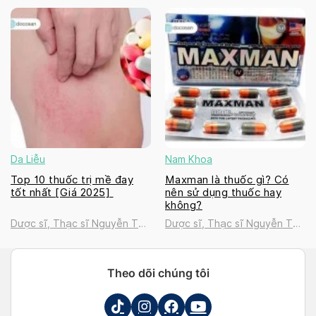
Thanh Tú
Thanh Tú
Da Liễu
Nam Khoa
Top 10 thuốc trị mề đay
Maxman là thuốc gì? Có
tốt nhất [Giá 2025]
nên sử dụng thuốc hay
không?
Dược sĩ, Thạc sĩ Nguyễn Thị
Dược sĩ, Thạc sĩ Nguyễn Thị
Thanh Tú
Thanh Tú
Theo dõi chúng tôi