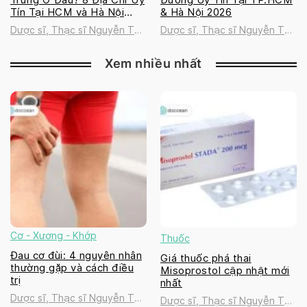
Tín Tại HCM và Hà Nội
& Hà Nội 2026
2026
Dược sĩ, Thạc sĩ Nguyễn Thị
Dược sĩ, Thạc sĩ Nguyễn Thị
Thanh Tú
Thanh Tú
Xem nhiều nhất
Cơ - Xương - Khớp
Thuốc
Đau cơ đùi: 4 nguyên nhân
Giá thuốc phá thai
thường gặp và cách điều
Misoprostol cập nhật mới
trị
nhất
Dược sĩ, Thạc sĩ Nguyễn Thị
Dược sĩ, Thạc sĩ Nguyễn Thị