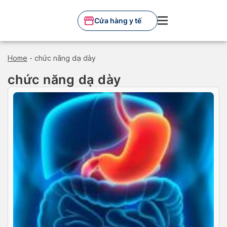
Skip
to
Cửa hàng y tế
content
Home
-
chức năng dạ dày
chức năng dạ dày