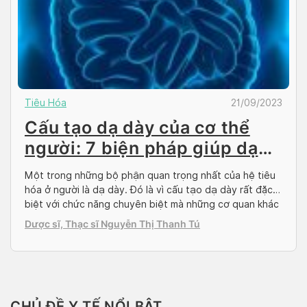
Tiêu Hóa
21/09/2023
Cấu tạo dạ dày của cơ thể
người: 7 biện pháp giúp dạ
dày luôn khỏe mạnh
Một trong những bộ phận quan trọng nhất của hệ tiêu
hóa ở người là dạ dày. Đó là vì cấu tạo dạ dày rất đặc
biệt với chức năng chuyên biệt mà những cơ quan khác
không thể thay thế được. Một người cắt đi một phần
Dược sĩ, Thạc sĩ Nguyễn Thị Thanh Tú
hoặc toàn bộ dạ dày sẽ ảnh […]
CHỦ ĐỀ Y TẾ NỔI BẬT