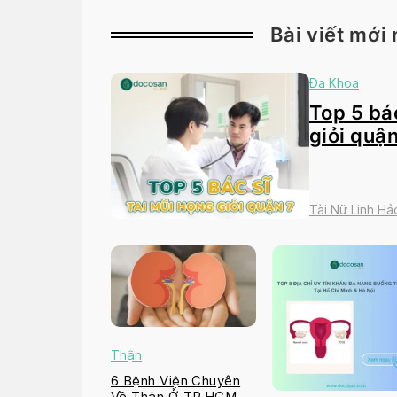
Bài viết mới 
Đa Khoa
Top 5 bác
giỏi quận
Tài Nữ Linh Hả
Thận
6 Bệnh Viện Chuyên
Về Thận Ở TP.HCM