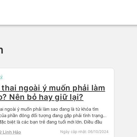
n
Lý
 thai ngoài ý muốn phải làm
o? Nên bỏ hay giữ lại?
ai ngoài ý muốn phải làm sao đang là từ khóa tìm
của phần đông đối tượng đang gặp phải tình trạng
đặc biệt là các bạn trẻ đang tuổi mới lớn. Điều đầu
 bạn cần giữ bình tĩnh trước khi tìm cách giải quyết.
ữ Linh Hảo
Ngày cập nhật:
06/10/2024
hật sự bế tắc, hãy […]