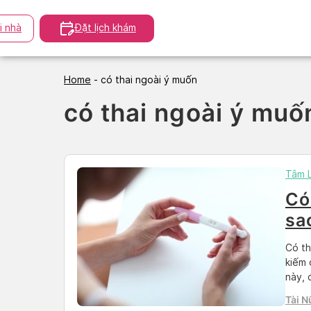
Skip
to
i nhà
Đặt lịch khám
content
Home
-
có thai ngoài ý muốn
có thai ngoài ý muố
Tâm 
Có
sa
Có th
kiếm 
này, 
tiên,
Tài N
Nếu t