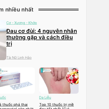
m nhiều nhất
Cơ - Xương - Khớp
Đau cơ đùi: 4 nguyên nhân
thường gặp và cách điều
trị
Tài Nữ Linh Hảo
uốc
Da Liễu
á thuốc phá thai
Top 10 thuốc trị mề
soprostol cập nhật
đay tốt nhất [Giá