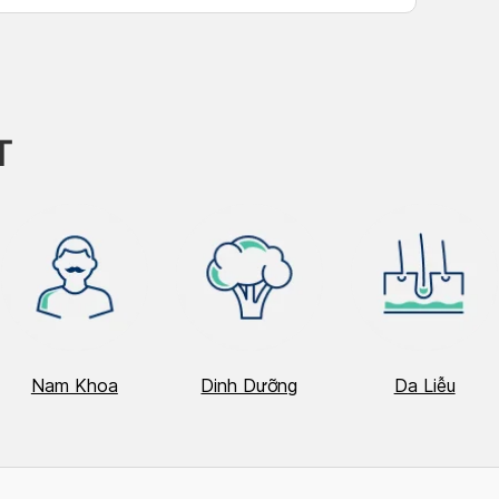
T
Nam Khoa
Dinh Dưỡng
Da Liễu