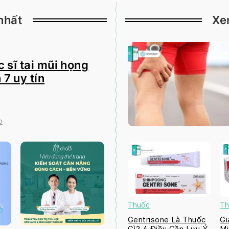
nhất
Xe
 sĩ tai mũi họng
 7 uy tín
o
Thuốc
Th
Gentrisone Là Thuốc
Gi
Gì? 4 Điều Cần Lưu Ý
Mi