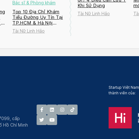
Bác sĩ & Phòng khám
Khi Sử Dụng
mớ
ng
Top 10 Địa Chỉ Khám
Tài Nữ Linh Hảo
Tà
a
Tiểu Đường Uy Tín Tại
M
TP.HCM & Hà Nội
2026
Tài Nữ Linh Hảo
Startup Việt Nam
thành viên của:
7099, cấp
́ Hồ Chí Minh