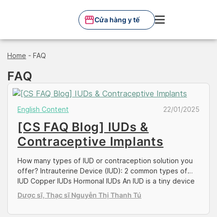
Skip
to
Cửa hàng y tế
content
Home
-
FAQ
FAQ
English Content
22/01/2025
[CS FAQ Blog] IUDs &
Contraceptive Implants
How many types of IUD or contraception solution you
offer? Intrauterine Device (IUD): 2 common types of
IUD Copper IUDs Hormonal IUDs An IUD is a tiny device
that’s put into your uterus to prevent pregnancy. It’s
Dược sĩ, Thạc sĩ Nguyễn Thị Thanh Tú
long-term, reversible, and one of the most effective
birth control methods out there Birth Control Implant /