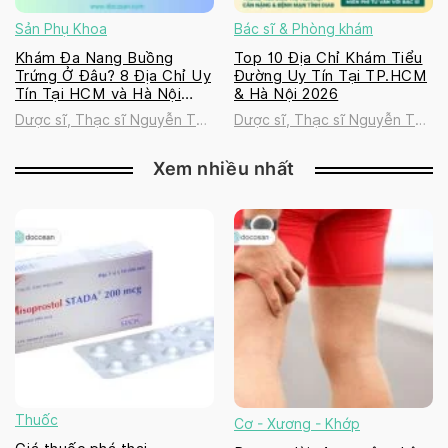
Sản Phụ Khoa
Bác sĩ & Phòng khám
Khám Đa Nang Buồng
Top 10 Địa Chỉ Khám Tiểu
Trứng Ở Đâu? 8 Địa Chỉ Uy
Đường Uy Tín Tại TP.HCM
Tín Tại HCM và Hà Nội
& Hà Nội 2026
2026
Dược sĩ, Thạc sĩ Nguyễn Thị
Dược sĩ, Thạc sĩ Nguyễn Thị
Thanh Tú
Thanh Tú
Xem nhiều nhất
Thuốc
Cơ - Xương - Khớp