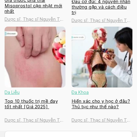
Giá thuốc phá thai
Đau cơ đùi: 4 nguyên nhân
Misoprostol cập nhật mới
thường gặp và cách điều
nhất
trị
Dược sĩ, Thạc sĩ Nguyễn Thị
Dược sĩ, Thạc sĩ Nguyễn Thị
Thanh Tú
Thanh Tú
Da Liễu
Đa Khoa
Top 10 thuốc trị mề đay
Hiến xác cho y học ở đâu?
tốt nhất [Giá 2025]
Thủ tục như thế nào?
Dược sĩ, Thạc sĩ Nguyễn Thị
Dược sĩ, Thạc sĩ Nguyễn Thị
Thanh Tú
Thanh Tú