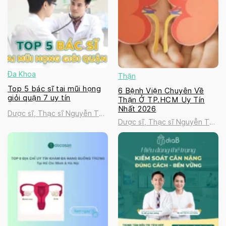
Đa Khoa
Thận
Top 5 bác sĩ tai mũi họng
6 Bệnh Viện Chuyên Về
giỏi quận 7 uy tín
Thận Ở TP.HCM Uy Tín
Nhất 2026
Dược sĩ, Thạc sĩ Nguyễn Thị
Dược sĩ, Thạc sĩ Nguyễn Thị
Thanh Tú
Thanh Tú