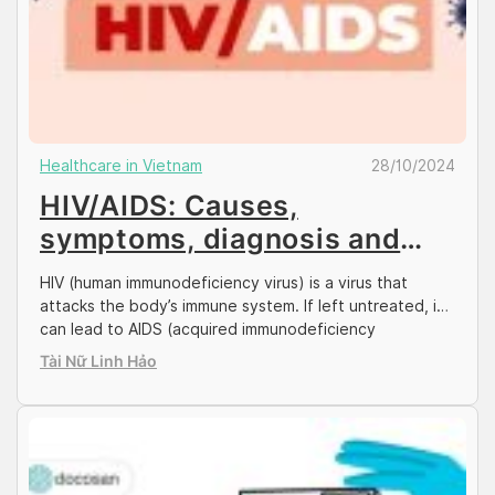
Healthcare in Vietnam
28/10/2024
HIV/AIDS: Causes,
symptoms, diagnosis and
prevention
HIV (human immunodeficiency virus) is a virus that
attacks the body’s immune system. If left untreated, it
can lead to AIDS (acquired immunodeficiency
syndrome). Join Docosan to learn the basics of HIV and
Tài Nữ Linh Hảo
how to maintain your health and prevent its
transmission by reading the article below. Docosan
provides HIV/Syphilis home test kit If you […]