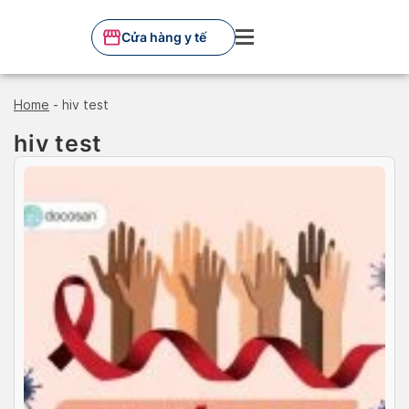
Skip
to
Cửa hàng y tế
content
Home
-
hiv test
hiv test