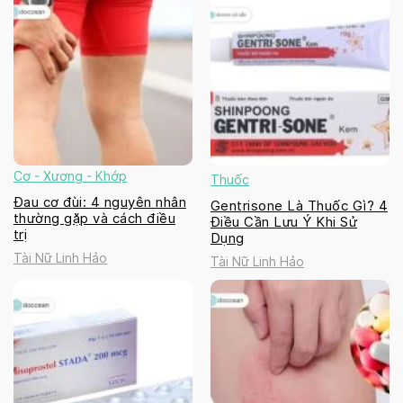
Cơ - Xương - Khớp
Thuốc
Đau cơ đùi: 4 nguyên nhân
Gentrisone Là Thuốc Gì? 4
thường gặp và cách điều
Điều Cần Lưu Ý Khi Sử
trị
Dụng
Tài Nữ Linh Hảo
Tài Nữ Linh Hảo