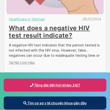
Healthcare in Vietnam
28/10/2024
What does a negative HIV
test result indicate?
A negative HIV test indicates that the person tested is
not infected with the HIV virus. However, false
negatives can occur due to inadequate testing time or
incorrect procedures. So, what should you do when
Tài Nữ Linh Hảo
encountering true negative and false negative cases?
Docosan will help answer this question in the article
below. What does a […]
Tổng đài đặt lịch khám 24/7
Tìm cơ sơ y tế chuyên khoa gần đây