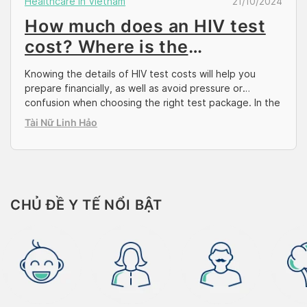
Healthcare in Vietnam
21/10/2024
How much does an HIV test
cost? Where is the
reputation test?
Knowing the details of HIV test costs will help you
prepare financially, as well as avoid pressure or
confusion when choosing the right test package. In the
article below, in addition to answering the question of
Tài Nữ Linh Hảo
how much an HIV test costs, Docosan also suggests
more centers and clinics that offer this quality service,
which […]
CHỦ ĐỀ Y TẾ NỔI BẬT