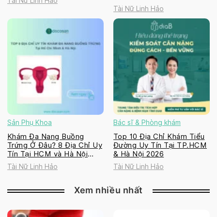
Tài Nữ Linh Hảo
Tài Nữ Linh Hảo
Sản Phụ Khoa
Bác sĩ & Phòng khám
Khám Đa Nang Buồng
Top 10 Địa Chỉ Khám Tiểu
Trứng Ở Đâu? 8 Địa Chỉ Uy
Đường Uy Tín Tại TP.HCM
Tín Tại HCM và Hà Nội
& Hà Nội 2026
2026
Tài Nữ Linh Hảo
Tài Nữ Linh Hảo
Xem nhiều nhất