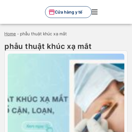
Skip
to
Cửa hàng y tế
content
Home
-
phẫu thuật khúc xạ mắt
phẫu thuật khúc xạ mắt