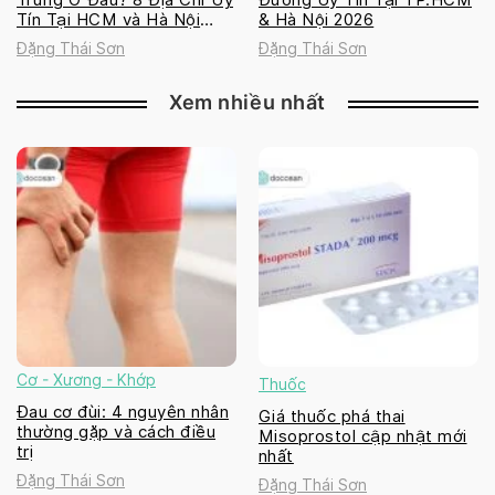
Tín Tại HCM và Hà Nội
& Hà Nội 2026
2026
Đặng Thái Sơn
Đặng Thái Sơn
Xem nhiều nhất
Cơ - Xương - Khớp
Thuốc
Đau cơ đùi: 4 nguyên nhân
Giá thuốc phá thai
thường gặp và cách điều
Misoprostol cập nhật mới
trị
nhất
Đặng Thái Sơn
Đặng Thái Sơn