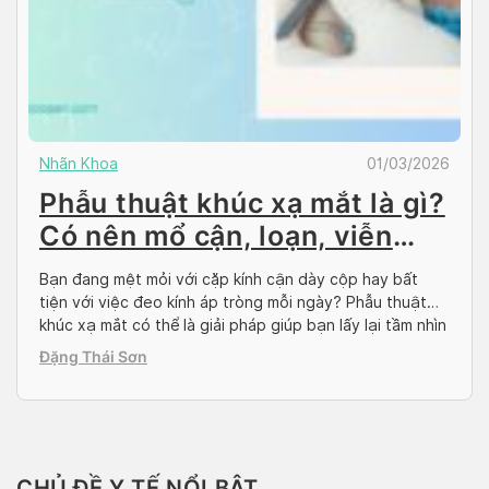
Nhãn Khoa
01/03/2026
Phẫu thuật khúc xạ mắt là gì?
Có nên mổ cận, loạn, viễn
thị?
Bạn đang mệt mỏi với cặp kính cận dày cộp hay bất
tiện với việc đeo kính áp tròng mỗi ngày? Phẫu thuật
khúc xạ mắt có thể là giải pháp giúp bạn lấy lại tầm nhìn
rõ nét và tự tin hơn. Nhưng phẫu thuật khúc xạ mắt là
Đặng Thái Sơn
gì? Có những phương pháp […]
CHỦ ĐỀ Y TẾ NỔI BẬT