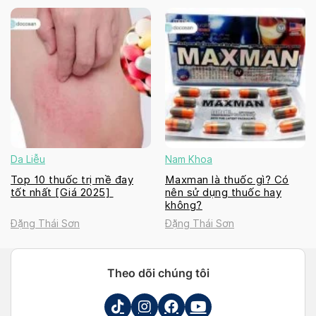
Da Liễu
Nam Khoa
Top 10 thuốc trị mề đay
Maxman là thuốc gì? Có
tốt nhất [Giá 2025]
nên sử dụng thuốc hay
không?
Đặng Thái Sơn
Đặng Thái Sơn
Theo dõi chúng tôi