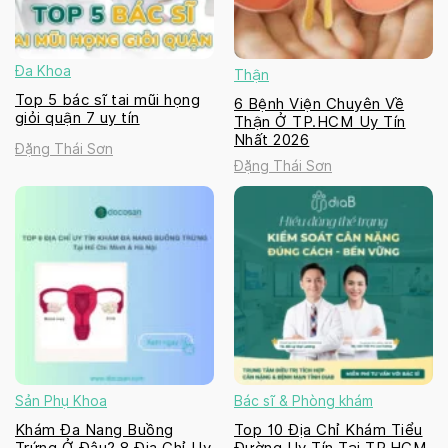
Đa Khoa
Thận
Top 5 bác sĩ tai mũi họng
6 Bệnh Viện Chuyên Về
giỏi quận 7 uy tín
Thận Ở TP.HCM Uy Tín
Nhất 2026
Đặng Thái Sơn
Đặng Thái Sơn
Sản Phụ Khoa
Bác sĩ & Phòng khám
Khám Đa Nang Buồng
Top 10 Địa Chỉ Khám Tiểu
Trứng Ở Đâu? 8 Địa Chỉ Uy
Đường Uy Tín Tại TP.HCM