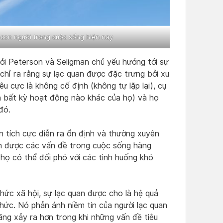
ở con người trong cuộc sống hiện nay
bởi Peterson và Seligman chủ yếu hướng tới sự
 chỉ ra rằng sự lạc quan được đặc trưng bởi xu
u cực là không cố định (không tự lặp lại), cụ
n bất kỳ hoạt động nào khác của họ) và họ
đó.
n tích cực diễn ra ổn định và thường xuyên
nh được các vấn đề trong cuộc sống hàng
họ có thể đối phó với các tình huống khó
hức xã hội, sự lạc quan được cho là hệ quả
thức. Nó phản ánh niềm tin của người lạc quan
ăng xảy ra hơn trong khi những vấn đề tiêu