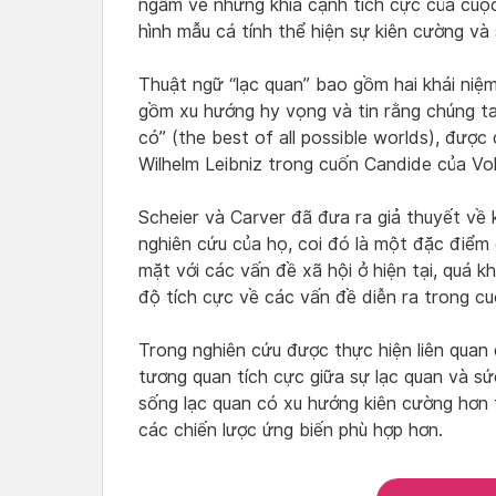
ngẫm về những khía cạnh tích cực của cuộc
hình mẫu cá tính thể hiện sự kiên cường v
Thuật ngữ “lạc quan” bao gồm hai khái niệ
gồm xu hướng hy vọng và tin rằng chúng ta
có” (the best of all possible worlds), được 
Wilhelm Leibniz trong cuốn Candide của Volt
Scheier và Carver đã đưa ra giả thuyết về
nghiên cứu của họ, coi đó là một đặc điểm
mặt với các vấn đề xã hội ở hiện tại, quá k
độ tích cực về các vấn đề diễn ra trong c
Trong nghiên cứu được thực hiện liên quan 
tương quan tích cực giữa sự lạc quan và sứ
sống lạc quan có xu hướng kiên cường hơn
các chiến lược ứng biến phù hợp hơn.