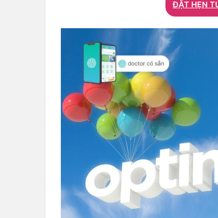
ĐẶT HẸN T