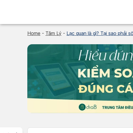
Skip
to
content
Home
-
Tâm Lý
-
Lạc quan là gì? Tại sao phải s