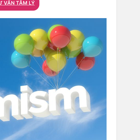
Ư VẤN TÂM LÝ