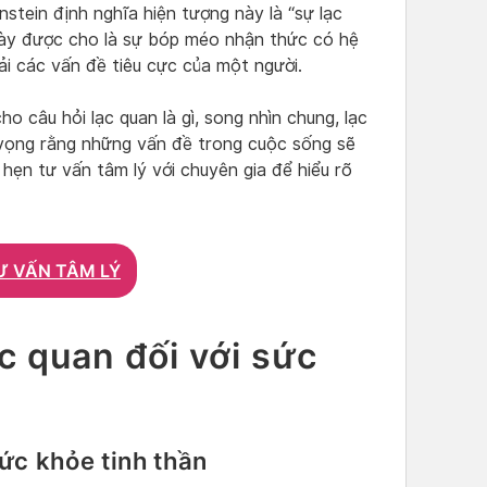
tein định nghĩa hiện tượng này là “sự lạc
này được cho là sự bóp méo nhận thức có hệ
ải các vấn đề tiêu cực của một người.
ho câu hỏi lạc quan là gì, song nhìn chung, lạc
 vọng rằng những vấn đề trong cuộc sống sẽ
h hẹn tư vấn tâm lý với chuyên gia để hiểu rõ
Ư VẤN TÂM LÝ
ạc quan đối với sức
sức khỏe tinh thần