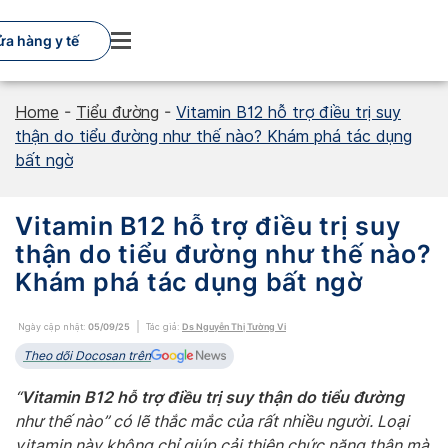
Skip
to
ửa hàng y tế
content
Home
-
Tiểu đường
-
Vitamin B12 hỗ trợ điều trị suy
thận do tiểu đường như thế nào? Khám phá tác dụng
bất ngờ
Vitamin B12 hỗ trợ điều trị suy
thận do tiểu đường như thế nào?
Khám phá tác dụng bất ngờ
Ngày cập nhật:
05/09/25
Tác giả:
Ds Nguyễn Thị Tường Vi
Theo dõi Docosan trên
Vitamin B12 hỗ trợ điều trị suy thận do tiểu đường
“
như thế nào” có lẽ thắc mắc của rất nhiều người. Loại
vitamin này không chỉ giúp cải thiện chức năng thận mà