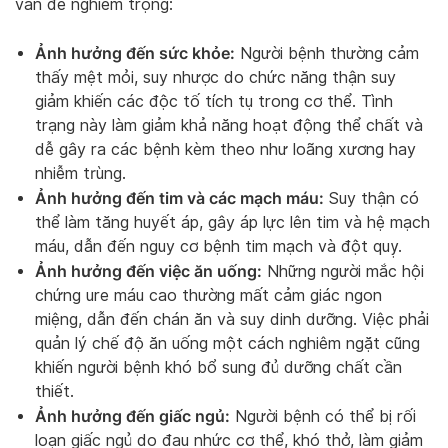
vấn đề nghiêm trọng:
Ảnh hưởng đến sức khỏe:
Người bệnh thường cảm
thấy mệt mỏi, suy nhược do chức năng thận suy
giảm khiến các độc tố tích tụ trong cơ thể. Tình
trạng này làm giảm khả năng hoạt động thể chất và
dễ gây ra các bệnh kèm theo như loãng xương hay
nhiễm trùng.
Ảnh hưởng đến tim và các mạch máu:
Suy thận có
thể làm tăng huyết áp, gây áp lực lên tim và hệ mạch
máu, dẫn đến nguy cơ bệnh tim mạch và đột quỵ.
Ảnh hưởng đến việc ăn uống:
Những người mắc hội
chứng ure máu cao thường mất cảm giác ngon
miệng, dẫn đến chán ăn và suy dinh dưỡng. Việc phải
quản lý chế độ ăn uống một cách nghiêm ngặt cũng
khiến người bệnh khó bổ sung đủ dưỡng chất cần
thiết.
Ảnh hưởng đến giấc ngủ:
Người bệnh có thể bị rối
loạn giấc ngủ do đau nhức cơ thể, khó thở, làm giảm