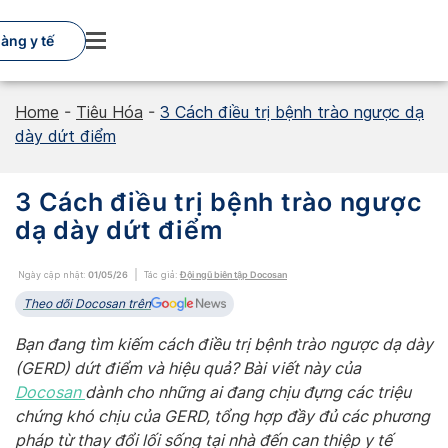
Skip
to
àng y tế
content
Home
-
Tiêu Hóa
-
3 Cách điều trị bệnh trào ngược dạ
dày dứt điểm
3 Cách điều trị bệnh trào ngược
dạ dày dứt điểm
Ngày cập nhật:
01/05/26
Tác giả:
Đội ngũ biên tập Docosan
Theo dõi Docosan trên
Bạn đang tìm kiếm cách điều trị bệnh trào ngược dạ dày
(GERD) dứt điểm và hiệu quả? Bài viết này của
Docosan
dành cho những ai đang chịu đựng các triệu
chứng khó chịu của GERD, tổng hợp đầy đủ các phương
pháp từ thay đổi lối sống tại nhà đến can thiệp y tế