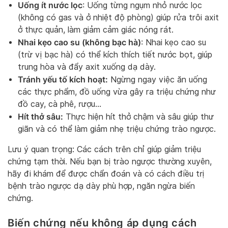
Uống ít nước lọc
: Uống từng ngụm nhỏ nước lọc
(không có gas và ở nhiệt độ phòng) giúp rửa trôi axit
ở thực quản, làm giảm cảm giác nóng rát.
Nhai kẹo cao su (không bạc hà)
: Nhai kẹo cao su
(trừ vị bạc hà) có thể kích thích tiết nước bọt, giúp
trung hòa và đẩy axit xuống dạ dày.
Tránh yếu tố kích hoạt:
Ngừng ngay việc ăn uống
các thực phẩm, đồ uống vừa gây ra triệu chứng như
đồ cay, cà phê, rượu…
Hít thở sâu:
Thực hiện hít thở chậm và sâu giúp thư
giãn và có thể làm giảm nhẹ triệu chứng trào ngược.
Lưu ý quan trọng: Các cách trên chỉ giúp giảm triệu
chứng tạm thời. Nếu bạn bị trào ngược thường xuyên,
hãy đi khám để được chẩn đoán và có cách điều trị
bệnh trào ngược dạ dày phù hợp, ngăn ngừa biến
chứng.
Biến chứng nếu không áp dụng cách