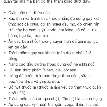
quản tại nhà mà bạn có thể tham khảo dưới đây.
Giảm cân nếu thừa cân.
Xác định và tránh các thực phẩm, đồ uống gây kích
ứng: sốt cà chua, đồ ăn nhiều dầu mỡ, đồ chiên rán,
trái cây họ cam quýt, soda, caffeine, sô cô la, tỏi,
hành, bạc hà, rượu bia.
Ăn các bữa nhỏ, thường xuyên hơn để giảm áp lực
lên dạ dày.
Tránh nằm ngay sau khi ăn (nên đợi ít nhất 2-3
tiếng).
Nâng cao đầu giường hoặc dùng gối nêm khi ngủ.
Ưu tiên thực phẩm ít béo, giàu protein.
Uống đủ nước, trà thảo dược (hoa cúc), sữa ít
béo/sữa thực vật, nước dừa.
Bỏ hút thuốc lá (thuốc lá làm yếu cơ thắt thực quản
dưới LES).
Tránh mặc quần áo quá chật, đặc biệt là quanh bụng.
Áp dụng các kỹ thuật thư giãn: yoga, thiền, hít thở