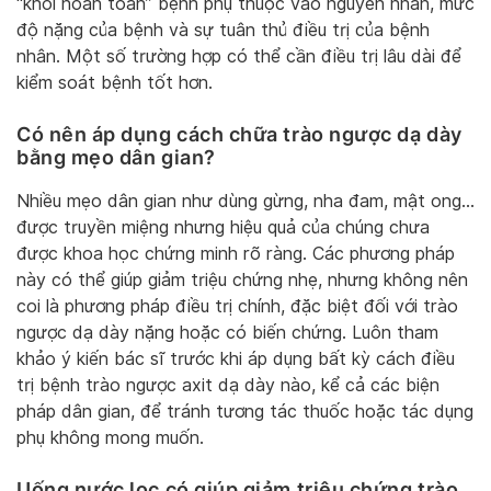
“khỏi hoàn toàn” bệnh phụ thuộc vào nguyên nhân, mức
độ nặng của bệnh và sự tuân thủ điều trị của bệnh
nhân. Một số trường hợp có thể cần điều trị lâu dài để
kiểm soát bệnh tốt hơn.
Có nên áp dụng cách chữa trào ngược dạ dày
bằng mẹo dân gian?
Nhiều mẹo dân gian như dùng gừng, nha đam, mật ong…
được truyền miệng nhưng hiệu quả của chúng chưa
được khoa học chứng minh rõ ràng. Các phương pháp
này có thể giúp giảm triệu chứng nhẹ, nhưng không nên
coi là phương pháp điều trị chính, đặc biệt đối với trào
ngược dạ dày nặng hoặc có biến chứng. Luôn tham
khảo ý kiến bác sĩ trước khi áp dụng bất kỳ cách điều
trị bệnh trào ngược axit dạ dày nào, kể cả các biện
pháp dân gian, để tránh tương tác thuốc hoặc tác dụng
phụ không mong muốn.
Uống nước lọc có giúp giảm triệu chứng trào