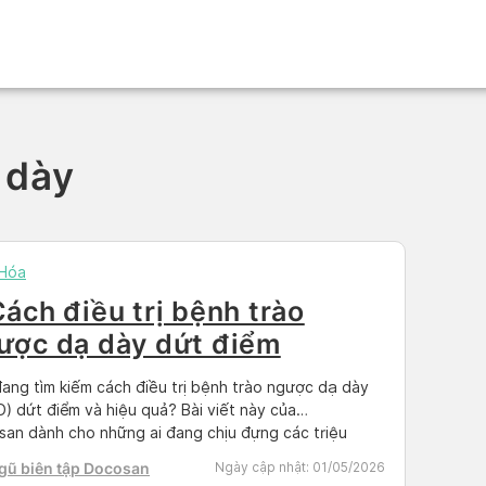
 dày
 Hóa
Cách điều trị bệnh trào
ược dạ dày dứt điểm
ang tìm kiếm cách điều trị bệnh trào ngược dạ dày
) dứt điểm và hiệu quả? Bài viết này của
an dành cho những ai đang chịu đựng các triệu
 khó chịu của GERD, tổng hợp đầy đủ các phương
gũ biên tập Docosan
Ngày cập nhật:
01/05/2026
từ thay đổi lối sống tại nhà đến can thiệp y tế […]