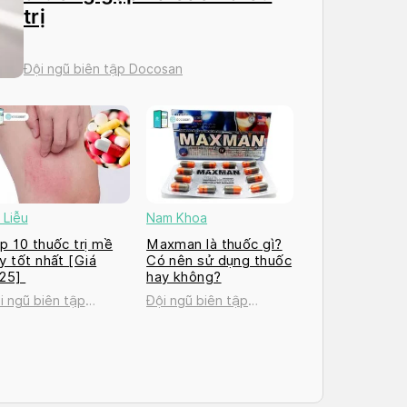
trị
Đội ngũ biên tập Docosan
 Liễu
Nam Khoa
p 10 thuốc trị mề
Maxman là thuốc gì?
y tốt nhất [Giá
Có nên sử dụng thuốc
025]
hay không?
i ngũ biên tập
Đội ngũ biên tập
cosan
Docosan