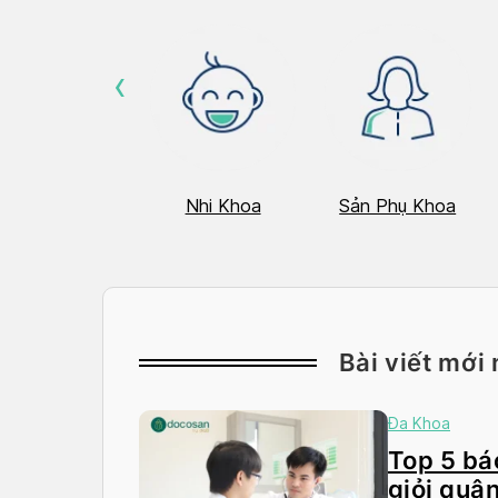
‹
Hô Hấp
Nhi Khoa
Sản Phụ Khoa
Bài viết mới 
Đa Khoa
Top 5 bác
giỏi quận