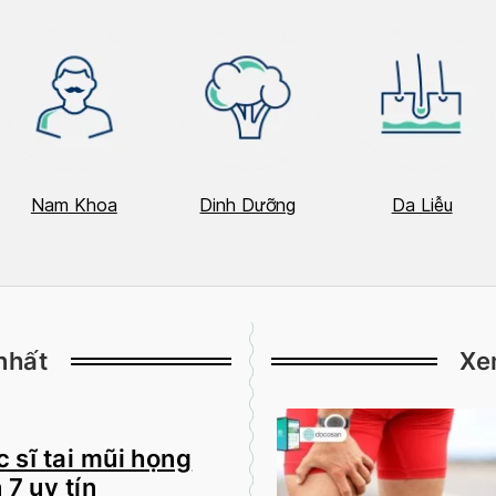
Nam Khoa
Dinh Dưỡng
Da Liễu
nhất
Xe
 sĩ tai mũi họng
 7 uy tín