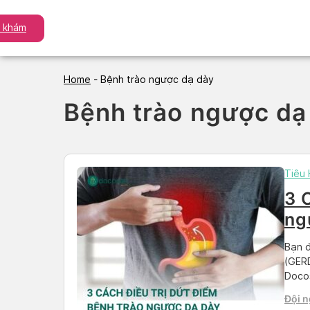
Skip
to
h khám
content
Home
-
Bệnh trào ngược dạ dày
Bệnh trào ngược dạ
Tiêu
3 
ng
Bạn đ
(GERD
Docos
chứng
Đội n
pháp 