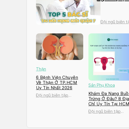
Đội ngũ biên 
Thận
6 Bệnh Viện Chuyên
Về Thận Ở TP.HCM
Sản Phụ Khoa
Uy Tín Nhất 2026
Khám Đa Nang Buồ
Đội ngũ biên tập
Trứng Ở Đâu? 8 Đị
Docosan
Chỉ Uy Tín Tại HC
và Hà Nội 2026
Đội ngũ biên tập
Docosan