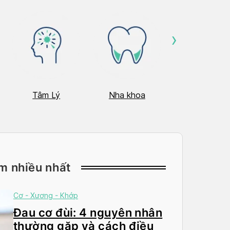
›
Tâm Lý
Nha khoa
Nhãn Khoa
m nhiều nhất
Cơ - Xương - Khớp
Đau cơ đùi: 4 nguyên nhân
thường gặp và cách điều