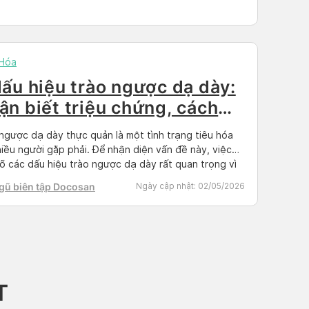
 Hóa
dấu hiệu trào ngược dạ dày:
ận biết triệu chứng, cách
òng ngừa
ngược dạ dày thực quản là một tình trạng tiêu hóa
iều người gặp phải. Để nhận diện vấn đề này, việc
rõ các dấu hiệu trào ngược dạ dày rất quan trọng vì
 có thể ảnh hưởng đến sức khỏe tổng quát và chất
gũ biên tập Docosan
Ngày cập nhật:
02/05/2026
 cuộc sống chúng ta. Hãy […]
T