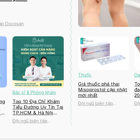
tập Docosan
Thuốc
Da
Giá thuốc phá thai
To
Misoprostol cập nhật
đa
Bác sĩ & Phòng khám
mới nhất
2
ng
Top 10 Địa Chỉ Khám
Đội ngũ biên tập
Độ
a
Tiểu Đường Uy Tín Tại
Docosan
Do
M
TP.HCM & Hà Nội
2026
Đội ngũ biên tập
Docosan