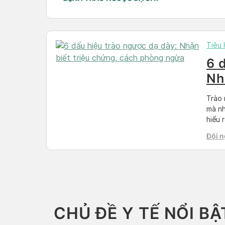
Tiêu
6 
Nh
ph
Trào 
mà nh
hiểu 
chúng
Đội n
lượng
CHỦ ĐỀ Y TẾ NỔI BẬ