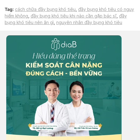
Tag:
cách chữa đầy bụng khó tiêu
,
đầy bụng khó tiêu có nguy
hiểm không
,
đầy bụng khó tiêu khi nào cần gặp bác sĩ
,
đầy
bụng khó tiêu nên ăn gì
,
nguyên nhân đầy bụng khó tiêu