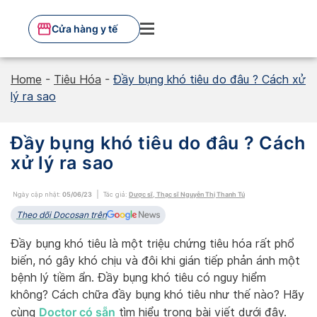
Skip
to
Cửa hàng y tế
content
Home
-
Tiêu Hóa
-
Đầy bụng khó tiêu do đâu ? Cách xử
lý ra sao
Đầy bụng khó tiêu do đâu ? Cách
xử lý ra sao
Ngày cập nhật:
05/06/23
Tác giả:
Dược sĩ, Thạc sĩ Nguyễn Thị Thanh Tú
Theo dõi Docosan trên
Đầy bụng khó tiêu là một triệu chứng tiêu hóa rất phổ
biến, nó gây khó chịu và đôi khi gián tiếp phản ánh một
bệnh lý tiềm ẩn. Đầy bụng khó tiêu có nguy hiểm
không? Cách chữa đầy bụng khó tiêu như thế nào? Hãy
Doctor có sẵn
cùng
tìm hiểu trong bài viết dưới đây.