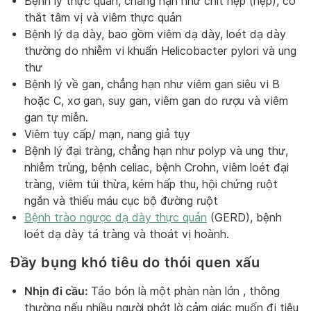
Bệnh lý thực quản, chẳng hạn như chít hẹp (hẹp), co
thắt tâm vị và viêm thực quản
Bệnh lý dạ dày, bao gồm viêm dạ dày, loét dạ dày
thường do nhiễm vi khuẩn Helicobacter pylori và ung
thư
Bệnh lý về gan, chẳng hạn như viêm gan siêu vi B
hoặc C, xơ gan, suy gan, viêm gan do rượu và viêm
gan tự miễn.
Viêm tụy cấp/ mạn, nang giả tụy
Bệnh lý đại tràng, chẳng hạn như polyp và ung thư,
nhiễm trùng, bệnh celiac, bệnh Crohn, viêm loét đại
tràng, viêm túi thừa, kém hấp thu, hội chứng ruột
ngắn và thiếu máu cục bộ đường ruột
Bệnh trào ngược dạ dày thực quản
(GERD), bệnh
loét dạ dày tá tràng và thoát vị hoành.
Đầy bụng khó tiêu do thói quen xấu
Nhịn đi cầu:
Táo bón là một phàn nàn lớn , thông
thường nếu nhiều người phớt lờ cảm giác muốn đi tiêu