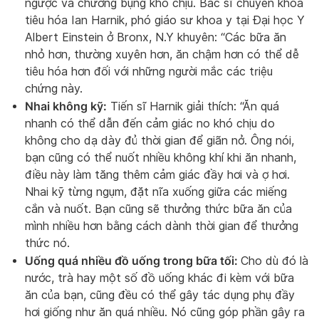
ngược và chướng bụng khó chịu. Bác sĩ chuyên khoa
tiêu hóa Ian Harnik, phó giáo sư khoa y tại Đại học Y
Albert Einstein ở Bronx, N.Y khuyên: “Các bữa ăn
nhỏ hơn, thường xuyên hơn, ăn chậm hơn có thể dễ
tiêu hóa hơn đối với những người mắc các triệu
chứng này.
Nhai không kỹ:
Tiến sĩ Harnik giải thích: “Ăn quá
nhanh có thể dẫn đến cảm giác no khó chịu do
không cho dạ dày đủ thời gian để giãn nở. Ông nói,
bạn cũng có thể nuốt nhiều không khí khi ăn nhanh,
điều này làm tăng thêm cảm giác đầy hơi và ợ hơi.
Nhai kỹ từng ngụm, đặt nĩa xuống giữa các miếng
cắn và nuốt. Bạn cũng sẽ thưởng thức bữa ăn của
mình nhiều hơn bằng cách dành thời gian để thưởng
thức nó.
Uống quá nhiều đồ uống trong bữa tối:
Cho dù đó là
nước, trà hay một số đồ uống khác đi kèm với bữa
ăn của bạn, cũng đều có thể gây tác dụng phụ đầy
hơi giống như ăn quá nhiều. Nó cũng góp phần gây ra