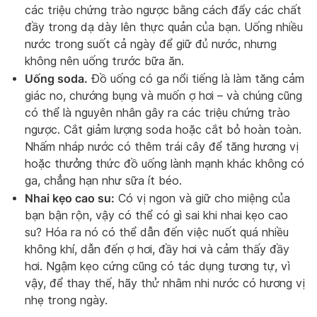
các triệu chứng trào ngược bằng cách đẩy các chất
đầy trong dạ dày lên thực quản của bạn. Uống nhiều
nước trong suốt cả ngày để giữ đủ nước, nhưng
không nên uống trước bữa ăn.
Uống soda.
Đồ uống có ga nổi tiếng là làm tăng cảm
giác no, chướng bụng và muốn ợ hơi – và chúng cũng
có thể là nguyên nhân gây ra các triệu chứng trào
ngược. Cắt giảm lượng soda hoặc cắt bỏ hoàn toàn.
Nhấm nháp nước có thêm trái cây để tăng hương vị
hoặc thưởng thức đồ uống lành mạnh khác không có
ga, chẳng hạn như sữa ít béo.
Nhai kẹo cao su:
Có vị ngon và giữ cho miệng của
bạn bận rộn, vậy có thể có gì sai khi nhai kẹo cao
su? Hóa ra nó có thể dẫn đến việc nuốt quá nhiều
không khí, dẫn đến ợ hơi, đầy hơi và cảm thấy đầy
hơi. Ngậm kẹo cứng cũng có tác dụng tương tự, vì
vậy, để thay thế, hãy thử nhâm nhi nước có hương vị
nhẹ trong ngày.