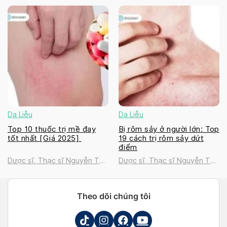
Thanh Tú
Thanh Tú
Da Liễu
Da Liễu
Top 10 thuốc trị mề đay
Bị rôm sảy ở người lớn: Top
tốt nhất [Giá 2025]
19 cách trị rôm sảy dứt
điểm
Dược sĩ, Thạc sĩ Nguyễn Thị
Dược sĩ, Thạc sĩ Nguyễn Thị
Thanh Tú
Thanh Tú
Theo dõi chúng tôi