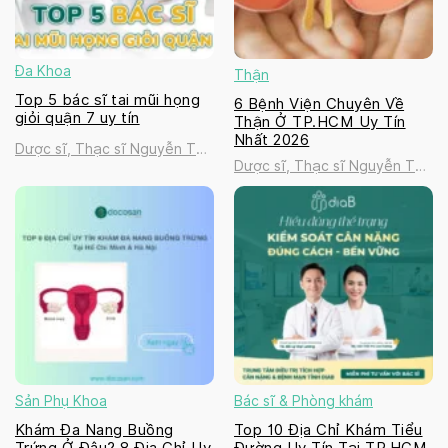
Đa Khoa
Thận
Top 5 bác sĩ tai mũi họng
6 Bệnh Viện Chuyên Về
giỏi quận 7 uy tín
Thận Ở TP.HCM Uy Tín
Nhất 2026
Dược sĩ, Thạc sĩ Nguyễn Thị
Dược sĩ, Thạc sĩ Nguyễn Thị
Thanh Tú
Thanh Tú
Sản Phụ Khoa
Bác sĩ & Phòng khám
Khám Đa Nang Buồng
Top 10 Địa Chỉ Khám Tiểu
Trứng Ở Đâu? 8 Địa Chỉ Uy
Đường Uy Tín Tại TP.HCM