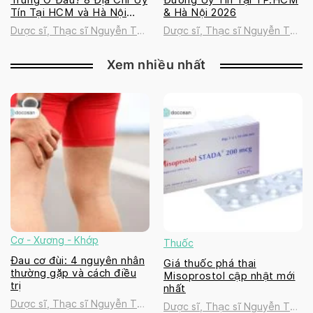
Tín Tại HCM và Hà Nội
& Hà Nội 2026
2026
Dược sĩ, Thạc sĩ Nguyễn Thị
Dược sĩ, Thạc sĩ Nguyễn Thị
Thanh Tú
Thanh Tú
Xem nhiều nhất
Cơ - Xương - Khớp
Thuốc
Đau cơ đùi: 4 nguyên nhân
Giá thuốc phá thai
thường gặp và cách điều
Misoprostol cập nhật mới
trị
nhất
Dược sĩ, Thạc sĩ Nguyễn Thị
Dược sĩ, Thạc sĩ Nguyễn Thị