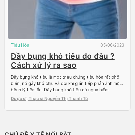
Tiêu Hóa
05/06/2023
Đầy bụng khó tiêu do đâu ?
Cách xử lý ra sao
Đầy bụng khó tiêu là một triệu chứng tiêu hóa rất phổ
biến, nó gây khó chịu và đôi khi gián tiếp phản ánh một
bệnh lý tiềm ẩn. Đầy bụng khó tiêu có nguy hiểm
không? Cách chữa đầy bụng khó tiêu như thế nào? Hãy
Dược sĩ, Thạc sĩ Nguyễn Thị Thanh Tú
cùng Doctor có sẵn tìm hiểu trong bài […]
CHỦ ĐỀ Y TẾ NỔI BẬT