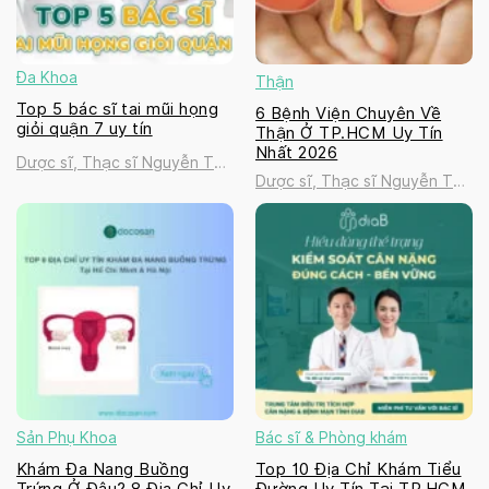
Đa Khoa
Thận
Top 5 bác sĩ tai mũi họng
6 Bệnh Viện Chuyên Về
giỏi quận 7 uy tín
Thận Ở TP.HCM Uy Tín
Nhất 2026
Dược sĩ, Thạc sĩ Nguyễn Thị
Dược sĩ, Thạc sĩ Nguyễn Thị
Thanh Tú
Thanh Tú
Sản Phụ Khoa
Bác sĩ & Phòng khám
Khám Đa Nang Buồng
Top 10 Địa Chỉ Khám Tiểu
Trứng Ở Đâu? 8 Địa Chỉ Uy
Đường Uy Tín Tại TP.HCM