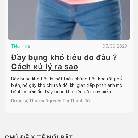
Tiêu Hóa
05/06/2023
Đầy bụng khó tiêu do đâu ?
Cách xử lý ra sao
Đầy bụng khó tiêu là một triệu chứng tiêu hóa rất phổ
biến, nó gây khó chịu và đôi khi gián tiếp phản ánh một
bệnh lý tiềm ẩn. Đầy bụng khó tiêu có nguy hiểm
không? Cách chữa đầy bụng khó tiêu như thế nào? Hãy
Dược sĩ, Thạc sĩ Nguyễn Thị Thanh Tú
cùng Doctor có sẵn tìm hiểu trong bài […]
CHỦ ĐỀ Y TẾ NỔI BẬT