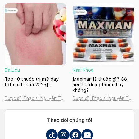
Thanh Tú
Thanh Tú
Da Liễu
Nam Khoa
Top 10 thuốc trị mề đay
Maxman là thuốc gì? Có
tốt nhất [Giá 2025]
nên sử dụng thuốc hay
không?
Dược sĩ, Thạc sĩ Nguyễn Thị
Dược sĩ, Thạc sĩ Nguyễn Thị
Thanh Tú
Thanh Tú
Theo dõi chúng tôi