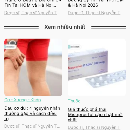
Tín Tại HCM và Hà Nội
& Hà Nội 2026
2026
Dược sĩ, Thạc sĩ Nguyễn Thị
Dược sĩ, Thạc sĩ Nguyễn Thị
Thanh Tú
Thanh Tú
Xem nhiều nhất
Cơ - Xương - Khớp
Thuốc
Đau cơ đùi: 4 nguyên nhân
Giá thuốc phá thai
thường gặp và cách điều
Misoprostol cập nhật mới
trị
nhất
Dược sĩ, Thạc sĩ Nguyễn Thị
Dược sĩ, Thạc sĩ Nguyễn Thị