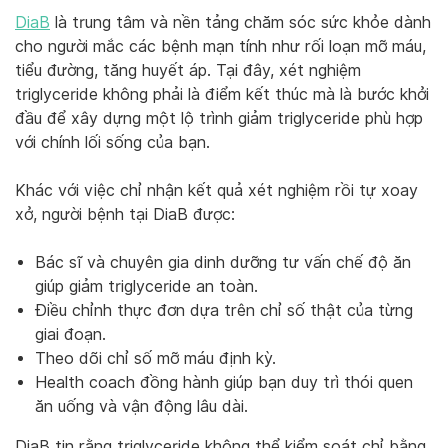
DiaB
là trung tâm và nền tảng chăm sóc sức khỏe dành
cho người mắc các bệnh mạn tính như rối loạn mỡ máu,
tiểu đường, tăng huyết áp. Tại đây, xét nghiệm
triglyceride không phải là điểm kết thúc mà là bước khởi
đầu để xây dựng một lộ trình giảm triglyceride phù hợp
với chính lối sống của bạn.
Khác với việc chỉ nhận kết quả xét nghiệm rồi tự xoay
xở, người bệnh tại DiaB được:
Bác sĩ và chuyên gia dinh dưỡng tư vấn chế độ ăn
giúp giảm triglyceride an toàn.
Điều chỉnh thực đơn dựa trên chỉ số thật của từng
giai đoạn.
Theo dõi chỉ số mỡ máu định kỳ.
Health coach đồng hành giúp bạn duy trì thói quen
ăn uống và vận động lâu dài.
DiaB tin rằng triglyceride không thể kiểm soát chỉ bằng