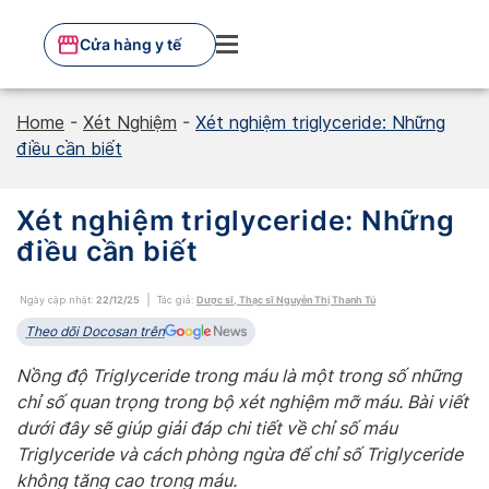
Skip
to
Cửa hàng y tế
content
Home
-
Xét Nghiệm
-
Xét nghiệm triglyceride: Những
điều cần biết
Xét nghiệm triglyceride: Những
điều cần biết
Ngày cập nhật:
22/12/25
Tác giả:
Dược sĩ, Thạc sĩ Nguyễn Thị Thanh Tú
Theo dõi Docosan trên
Nồng độ Triglyceride trong máu là một trong số những
chỉ số quan trọng trong bộ xét nghiệm mỡ máu. Bài viết
dưới đây sẽ giúp giải đáp chi tiết về chỉ số máu
Triglyceride
và cách phòng ngừa để chỉ số Triglyceride
không tăng cao trong máu.