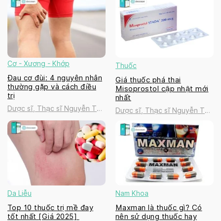
Cơ - Xương - Khớp
Thuốc
Đau cơ đùi: 4 nguyên nhân
Giá thuốc phá thai
thường gặp và cách điều
Misoprostol cập nhật mới
trị
nhất
Dược sĩ, Thạc sĩ Nguyễn Thị
Dược sĩ, Thạc sĩ Nguyễn Thị
Thanh Tú
Thanh Tú
Da Liễu
Nam Khoa
Top 10 thuốc trị mề đay
Maxman là thuốc gì? Có
tốt nhất [Giá 2025]
nên sử dụng thuốc hay