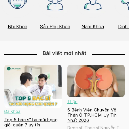
Nhi Khoa
Sản Phụ Khoa
Nam Khoa
Dinh
Bài viết mới nhất
Thận
6 Bệnh Viện Chuyên Về
Đa Khoa
Thận Ở TP.HCM Uy Tín
Top 5 bác sĩ tai mũi họng
Nhất 2026
giỏi quận 7 uy tín
Dược sĩ, Thạc sĩ Nguyễn Thị