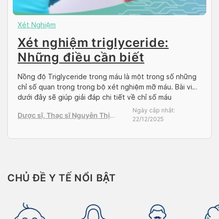
Xét Nghiệm
Xét nghiệm triglyceride:
Những điều cần biết
Nồng độ Triglyceride trong máu là một trong số những
chỉ số quan trọng trong bộ xét nghiệm mỡ máu. Bài viết
dưới đây sẽ giúp giải đáp chi tiết về chỉ số máu
Triglyceride và cách phòng ngừa để chỉ số Triglyceride
Ngày cập nhật:
Dược sĩ, Thạc sĩ Nguyễn Thị
không tăng cao trong máu. Xét nghiệm triglyceride là
22/12/2025
Thanh Tú
gì? Xét nghiệm […]
CHỦ ĐỀ Y TẾ NỔI BẬT