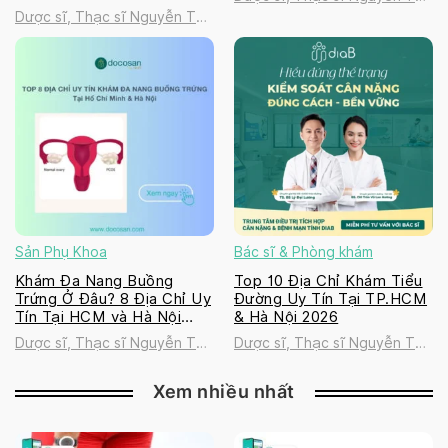
Dược sĩ, Thạc sĩ Nguyễn Thị
Thanh Tú
Thanh Tú
Sản Phụ Khoa
Bác sĩ & Phòng khám
Khám Đa Nang Buồng
Top 10 Địa Chỉ Khám Tiểu
Trứng Ở Đâu? 8 Địa Chỉ Uy
Đường Uy Tín Tại TP.HCM
Tín Tại HCM và Hà Nội
& Hà Nội 2026
2026
Dược sĩ, Thạc sĩ Nguyễn Thị
Dược sĩ, Thạc sĩ Nguyễn Thị
Thanh Tú
Thanh Tú
Xem nhiều nhất