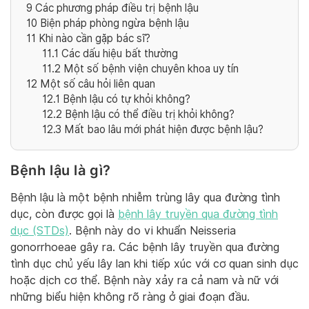
9
Các phương pháp điều trị bệnh lậu
10
Biện pháp phòng ngừa bệnh lậu
11
Khi nào cần gặp bác sĩ?
11.1
Các dấu hiệu bất thường
11.2
Một số bệnh viện chuyên khoa uy tín
12
Một số câu hỏi liên quan
12.1
Bệnh lậu có tự khỏi không?
12.2
Bệnh lậu có thể điều trị khỏi không?
12.3
Mất bao lâu mới phát hiện được bệnh lậu?
Bệnh lậu là gì?
Bệnh lậu là một bệnh nhiễm trùng lây qua đường tình
dục, còn được gọi là
bệnh lây truyền qua đường tình
dục (STDs)
. Bệnh này do vi khuẩn Neisseria
gonorrhoeae gây ra. Các bệnh lây truyền qua đường
tình dục chủ yếu lây lan khi tiếp xúc với cơ quan sinh dục
hoặc dịch cơ thể. Bệnh này xảy ra cả nam và nữ với
những biểu hiện không rõ ràng ở giai đoạn đầu.