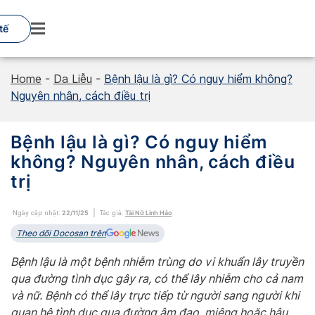
Skip
to
tế
content
Home
-
Da Liễu
-
Bệnh lậu là gì? Có nguy hiểm không?
Nguyên nhân, cách điều trị
Bệnh lậu là gì? Có nguy hiểm
không? Nguyên nhân, cách điều
trị
Ngày cập nhật:
22/11/25
Tác giả:
Tài Nữ Linh Hảo
Theo dõi Docosan trên
Bệnh lậu là một bệnh nhiễm trùng do vi khuẩn lây truyền
qua đường tình dục gây ra, có thể lây nhiễm cho cả nam
và nữ. Bệnh có thể lây trực tiếp từ người sang người khi
quan hệ tình dục qua đường âm đạo, miệng hoặc hậu