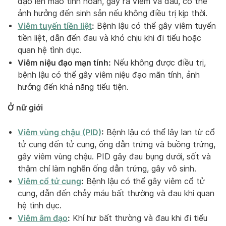
đạo lên mào tinh hoàn, gây ra viêm và đau, có thể
ảnh hưởng đến sinh sản nếu không điều trị kịp thời.
Viêm tuyến tiền liệt
:
Bệnh lậu có thể gây viêm tuyến
tiền liệt, dẫn đến đau và khó chịu khi đi tiểu hoặc
quan hệ tình dục.
Viêm niệu đạo mạn tính:
Nếu không được điều trị,
bệnh lậu có thể gây viêm niệu đạo mãn tính, ảnh
hưởng đến khả năng tiểu tiện.
Ở nữ giới
Viêm vùng chậu (PID)
:
Bệnh lậu có thể lây lan từ cổ
tử cung đến tử cung, ống dẫn trứng và buồng trứng,
gây viêm vùng chậu. PID gây đau bụng dưới, sốt và
thậm chí làm nghẽn ống dẫn trứng, gây vô sinh.
Viêm cổ tử cung
:
Bệnh lậu có thể gây viêm cổ tử
cung, dẫn đến chảy máu bất thường và đau khi quan
hệ tình dục.
Viêm âm đạo
:
Khí hư bất thường và đau khi đi tiểu