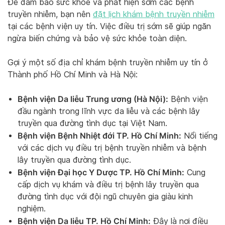
Để đảm bảo sức khỏe và phát hiện sớm các bệnh
truyền nhiễm, bạn nên
đặt lịch khám bệnh truyền nhiễm
tại các bệnh viện uy tín. Việc điều trị sớm sẽ giúp ngăn
ngừa biến chứng và bảo vệ sức khỏe toàn diện.
Gợi ý một số địa chỉ khám bệnh truyền nhiễm uy tín ở
Thành phố Hồ Chí Minh và Hà Nội:
Bệnh viện Da liễu Trung ương (Hà Nội):
Bệnh viện
đầu ngành trong lĩnh vực da liễu và các bệnh lây
truyền qua đường tình dục tại Việt Nam.
Bệnh viện Bệnh Nhiệt đới TP. Hồ Chí Minh:
Nổi tiếng
với các dịch vụ điều trị bệnh truyền nhiễm và bệnh
lây truyền qua đường tình dục.
Bệnh viện Đại học Y Dược TP. Hồ Chí Minh:
Cung
cấp dịch vụ khám và điều trị bệnh lây truyền qua
đường tình dục với đội ngũ chuyên gia giàu kinh
nghiệm.
Bệnh viện Da liễu TP. Hồ Chí Minh:
Đây là nơi điều