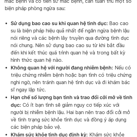
mắc bệnh và có tiền sử mắc bệnh, cần tuân thủ một số
biện pháp phòng ngừa sau:
Sử dụng bao cao su khi quan hệ tình dục:
Bao cao
su là biện pháp hiệu quả nhất để ngăn ngừa bệnh lậu
nói riêng và các bệnh lây truyền qua đường tình dục
nói chung. Nên sử dụng bao cao su từ khi bắt đầu
đến khi kết thúc quá trình quan hệ và trong bất kỳ
hình thức quan hệ nào.
Không quan hệ với người đang nhiễm bệnh:
Nếu có
triệu chứng nhiễm bệnh hoặc bạn tình có triệu chứng
nghi ngờ, nên tránh quan hệ tình dục và đi khám bác
sĩ ngay lập tức.
Hạn chế số lượng bạn tình và trao đổi cởi mở về tình
dục:
Có ít bạn tình sẽ giảm nguy cơ tiếp xúc với
người bị nhiễm bệnh lậu. Hai bạn nên trao đổi cởi mở
về tình trạng sức khỏe tình dục và đồng ý áp dụng
các biện pháp bảo vệ.
Khám sức khỏe tình dục định kỳ:
Khám sức khỏe