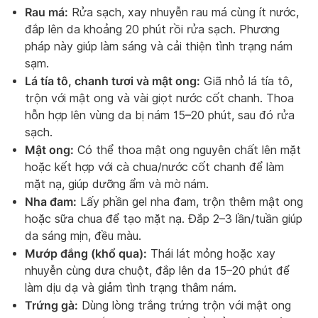
Rau má:
Rửa sạch, xay nhuyễn rau má cùng ít nước,
đắp lên da khoảng 20 phút rồi rửa sạch. Phương
pháp này giúp làm sáng và cải thiện tình trạng nám
sạm.
Lá tía tô, chanh tươi và mật ong:
Giã nhỏ lá tía tô,
trộn với mật ong và vài giọt nước cốt chanh. Thoa
hỗn hợp lên vùng da bị nám 15–20 phút, sau đó rửa
sạch.
Mật ong:
Có thể thoa mật ong nguyên chất lên mặt
hoặc kết hợp với cà chua/nước cốt chanh để làm
mặt nạ, giúp dưỡng ẩm và mờ nám.
Nha đam:
Lấy phần gel nha đam, trộn thêm mật ong
hoặc sữa chua để tạo mặt nạ. Đắp 2–3 lần/tuần giúp
da sáng mịn, đều màu.
Mướp đắng (khổ qua):
Thái lát mỏng hoặc xay
nhuyễn cùng dưa chuột, đắp lên da 15–20 phút để
làm dịu dạ và giảm tình trạng thâm nám.
Trứng gà:
Dùng lòng trắng trứng trộn với mật ong