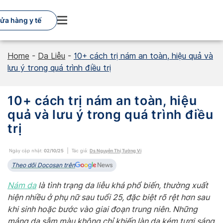
Skip
to
ửa hàng y tế
content
Home
-
Da Liễu
-
10+ cách trị nám an toàn, hiệu quả và
lưu ý trong quá trình điều trị
10+ cách trị nám an toàn, hiệu
quả và lưu ý trong quá trình điều
trị
Ngày cập nhật:
02/10/25
Tác giả:
Ds Nguyễn Thị Tường Vi
Theo dõi Docosan trên
Nám da
là tình trạng da liễu khá phổ biến, thường xuất
hiện nhiều ở phụ nữ sau tuổi 25, đặc biệt rõ rệt hơn sau
khi sinh hoặc bước vào giai đoạn trung niên. Những
mảng da sẫm màu không chỉ khiến làn da kém tươi sáng