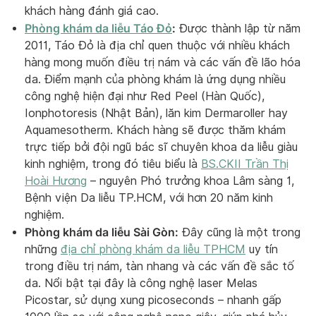
khách hàng đánh giá cao.
Phòng khám da liễu Táo Đỏ
:
Được thành lập từ năm
2011, Táo Đỏ là địa chỉ quen thuộc với nhiều khách
hàng mong muốn điều trị nám và các vấn đề lão hóa
da. Điểm mạnh của phòng khám là ứng dụng nhiều
công nghệ hiện đại như Red Peel (Hàn Quốc),
Ionphotoresis (Nhật Bản), lăn kim Dermaroller hay
Aquamesotherm. Khách hàng sẽ được thăm khám
trực tiếp bởi đội ngũ bác sĩ chuyên khoa da liễu giàu
kinh nghiệm, trong đó tiêu biểu là
BS.CKII Trần Thị
Hoài Hương
– nguyên Phó trưởng khoa Lâm sàng 1,
Bệnh viện Da liễu TP.HCM, với hơn 20 năm kinh
nghiệm.
Phòng khám da liễu Sài Gòn:
Đây cũng là một trong
những
địa chỉ phòng khám da liễu TPHCM
uy tín
trong điều trị nám, tàn nhang và các vấn đề sắc tố
da. Nổi bật tại đây là công nghệ laser Melas
Picostar, sử dụng xung picoseconds – nhanh gấp