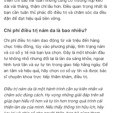
thiện chỉ sau vài tuần nhưng cũng có trường hợp kéo
dài vài tháng, thậm chí lâu hơn. Điều quan trọng nhất là
bạn cần tuân thủ phác đồ điều trị và chăm sóc da đều
đặn để đạt hiệu quả bền vững.
Chi phí điều trị nám da là bao nhiêu?
Chi phí điều trị nám dao động từ vài triệu đến hàng
chục triệu đồng, tùy vào phương pháp, tình trạng nám
và cơ sở y tế mà bạn lựa chọn. Đây là một khoản đầu
tư không nhỏ nhưng đổi lại là làn da sáng khỏe, ngoại
hình tươi tắn và sự tự tin trong giao tiếp hằng ngày. Để
an tâm và hiệu quả, hãy chọn cơ sở uy tín và được bác
sĩ chuyên khoa trực tiếp thăm khám, điều trị.
Điều trị nám da là một hành trình cần sự kiên nhẫn và
chăm sóc đúng cách. Hy vọng những giải đáp trên sẽ
giúp bạn hiểu rõ hơn và tự tin hơn trong quá trình cải
thiện làn da của mình. Nếu thấy thông tin hữu ích, hãy