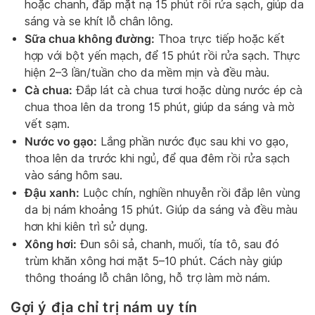
hoặc chanh, đắp mặt nạ 15 phút rồi rửa sạch, giúp da
sáng và se khít lỗ chân lông.
Sữa chua không đường:
Thoa trực tiếp hoặc kết
hợp với bột yến mạch, để 15 phút rồi rửa sạch. Thực
hiện 2–3 lần/tuần cho da mềm mịn và đều màu.
Cà chua:
Đắp lát cà chua tươi hoặc dùng nước ép cà
chua thoa lên da trong 15 phút, giúp da sáng và mờ
vết sạm.
Nước vo gạo:
Lắng phần nước đục sau khi vo gạo,
thoa lên da trước khi ngủ, để qua đêm rồi rửa sạch
vào sáng hôm sau.
Đậu xanh:
Luộc chín, nghiền nhuyễn rồi đắp lên vùng
da bị nám khoảng 15 phút. Giúp da sáng và đều màu
hơn khi kiên trì sử dụng.
Xông hơi:
Đun sôi sả, chanh, muối, tía tô, sau đó
trùm khăn xông hơi mặt 5–10 phút. Cách này giúp
thông thoáng lỗ chân lông, hỗ trợ làm mờ nám.
Gợi ý địa chỉ trị nám uy tín