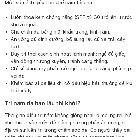
Một số cách giúp hạn chế nám tái phát:
Luôn thoa kem chống nắng (SPF từ 30 trở lên) trước
khi ra ngoài.
Che chắn da bằng mũ, khẩu trang, kính râm.
Ăn uống đủ dinh dưỡng, bổ sung rau củ và trái cây
tươi.
Duy trì thói quen sinh hoạt lành mạnh: ngủ đủ giấc,
vận động thường xuyên, tránh căng thẳng.
Chỉ sử dụng mỹ phẩm có nguồn gốc rõ ràng, phù hợp
với da.
Khám bác sĩ da liễu khi có dấu hiệu bất thường để kịp
thời xử lý.
Trị nám da bao lâu thì khỏi?
Thời gian điều trị nám không giống nhau ở mỗi người. Nó
phụ thuộc vào mức độ nám, phương pháp áp dụng, cơ
địa và sự kiên trì trong chăm sóc da. Có người thấy cải