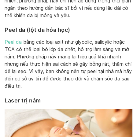
nhiên, phương pháp này chỉ nên áp dụng trong thời gian
ngắn theo hướng dẫn bác sĩ bởi vì nếu dùng lâu dài có
thể khiến da bị mỏng và yếu.
Peel da (lột da hóa học)
Peel da
bằng các loại axit như glycolic, salicylic hoặc
TCA có thể loại bỏ lớp da chết, hỗ trợ làm sáng và mờ
nám. Phương pháp này mang lại hiệu quả khá nhanh
nhưng nếu thực hiện sai cách sẽ gây bỏng rát, thậm chí
để lại sẹo. Vì vậy, bạn không nên tự peel tại nhà mà hãy
đến cơ sở uy tín để được theo dõi và chăm sóc da sau
điều trị.
Laser trị nám