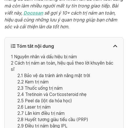
mà còn làm nhiều người mất tự tin trong giao tiếp. Bài
Docosan
viết này,
sẽ gợi ý 10+ cách trị nám an toàn,
hiệu quả cùng những lưu ý quan trọng giúp bạn chăm
sóc và cải thiện làn da tốt hơn.
Tóm tắt nội dung
1
Nguyên nhân và dấu hiệu bị nám
2
Cách trị nám an toàn, hiệu quả theo lời khuyên bác
sĩ
2.1
Bảo vệ da tránh ánh nắng mặt trời
2.2
Kem trị nám
2.3
Thuốc uống trị nám
2.4
Tretinoin và Corticosteroid nhẹ
2.5
Peel da (lột da hóa học)
2.6
Laser trị nám
2.7
Lăn kim điều trị nám
2.8
Huyết tương giàu tiểu cầu (PRP)
2.9
Điều trị nám bằng IPL