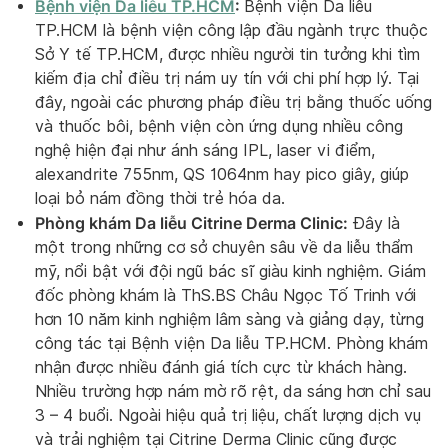
Bệnh viện Da liễu TP.HCM
:
Bệnh viện Da liễu
TP.HCM là bệnh viện công lập đầu ngành trực thuộc
Sở Y tế TP.HCM, được nhiều người tin tưởng khi tìm
kiếm địa chỉ điều trị nám uy tín với chi phí hợp lý. Tại
đây, ngoài các phương pháp điều trị bằng thuốc uống
và thuốc bôi, bệnh viện còn ứng dụng nhiều công
nghệ hiện đại như ánh sáng IPL, laser vi điểm,
alexandrite 755nm, QS 1064nm hay pico giây, giúp
loại bỏ nám đồng thời trẻ hóa da.
Phòng khám Da liễu Citrine Derma Clinic:
Đây là
một trong những cơ sở chuyên sâu về da liễu thẩm
mỹ, nổi bật với đội ngũ bác sĩ giàu kinh nghiệm. Giám
đốc phòng khám là ThS.BS Châu Ngọc Tố Trinh với
hơn 10 năm kinh nghiệm lâm sàng và giảng dạy, từng
công tác tại Bệnh viện Da liễu TP.HCM. Phòng khám
nhận được nhiều đánh giá tích cực từ khách hàng.
Nhiều trường hợp nám mờ rõ rệt, da sáng hơn chỉ sau
3 – 4 buổi. Ngoài hiệu quả trị liệu, chất lượng dịch vụ
và trải nghiệm tại Citrine Derma Clinic cũng được