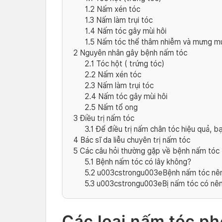
1.2
Nấm xén tóc
1.3
Nấm làm trụi tóc
1.4
Nấm tóc gây mùi hôi
1.5
Nấm tóc thể thâm nhiễm và mưng mủ
2
Nguyên nhân gây bệnh nấm tóc
2.1
Tóc hột ( trứng tóc)
2.2
Nấm xén tóc
2.3
Nấm làm trụi tóc
2.4
Nấm tóc gây mùi hôi
2.5
Nấm tổ ong
3
Điều trị nấm tóc
3.1
Để điều trị nấm chân tóc hiệu quả, bạ
4
Bác sĩ da liễu chuyên trị nấm tóc
5
Các câu hỏi thường gặp về bệnh nấm tóc
5.1
Bệnh nấm tóc có lây không?
5.2
u003cstrongu003eBệnh nấm tóc nên 
5.3
u003cstrongu003eBị nấm tóc có nê
Các loại nấm tóc ph