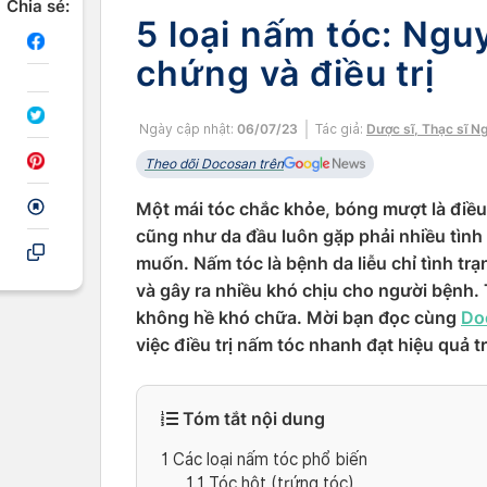
Chia sẻ:
5 loại nấm tóc: Ngu
chứng và điều trị
Ngày cập nhật:
06/07/23
Tác giả:
Dược sĩ, Thạc sĩ N
Theo dõi Docosan trên
Một mái tóc chắc khỏe, bóng mượt là điề
cũng như da đầu luôn gặp phải nhiều tìn
muốn. Nấm tóc là bệnh da liễu chỉ tình tr
và gây ra nhiều khó chịu cho người bệnh. 
không hề khó chữa. Mời bạn đọc cùng
Do
việc điều trị nấm tóc nhanh đạt hiệu quả tr
Tóm tắt nội dung
1
Các loại nấm tóc phổ biến
1.1
Tóc hột (trứng tóc)