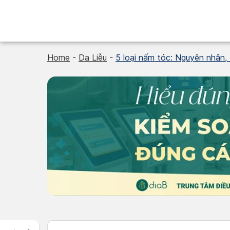
Skip
to
content
Home
-
Da Liễu
-
5 loại nấm tóc: Nguyên nhân, t