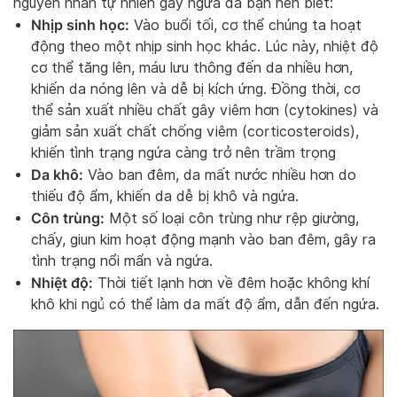
nguyên nhân tự nhiên gây ngứa da bạn nên biết:
Nhịp sinh học:
Vào buổi tối, cơ thể chúng ta hoạt
động theo một nhịp sinh học khác. Lúc này, nhiệt độ
cơ thể tăng lên, máu lưu thông đến da nhiều hơn,
khiến da nóng lên và dễ bị kích ứng. Đồng thời, cơ
thể sản xuất nhiều chất gây viêm hơn (cytokines) và
giảm sản xuất chất chống viêm (corticosteroids),
khiến tình trạng ngứa càng trở nên trầm trọng
Da khô:
Vào ban đêm, da mất nước nhiều hơn do
thiếu độ ẩm, khiến da dễ bị khô và ngứa.
Côn trùng:
Một số loại côn trùng như rệp giường,
chấy, giun kim hoạt động mạnh vào ban đêm, gây ra
tình trạng nổi mẩn và ngứa.
Nhiệt độ:
Thời tiết lạnh hơn về đêm hoặc không khí
khô khi ngủ có thể làm da mất độ ẩm, dẫn đến ngứa.