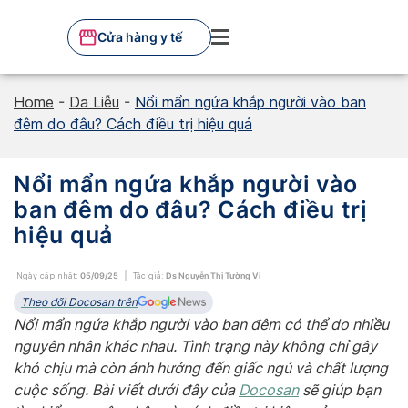
Skip
to
Cửa hàng y tế
content
Home
-
Da Liễu
-
Nổi mẩn ngứa khắp người vào ban
đêm do đâu? Cách điều trị hiệu quả
Nổi mẩn ngứa khắp người vào
ban đêm do đâu? Cách điều trị
hiệu quả
Ngày cập nhật:
05/09/25
Tác giả:
Ds Nguyễn Thị Tường Vi
Theo dõi Docosan trên
Nổi mẩn ngứa khắp người vào ban đêm có thể do nhiều
nguyên nhân khác nhau. Tình trạng này không chỉ gây
khó chịu mà còn ảnh hưởng đến giấc ngủ và chất lượng
cuộc sống. Bài viết dưới đây của
Docosan
sẽ giúp bạn