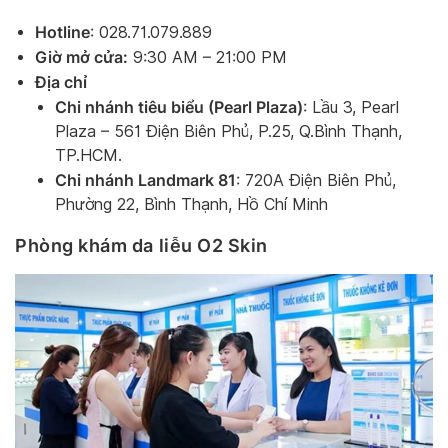
Hotline
: 028.71.079.889
Giờ mở cửa:
9:30 AM – 21:00 PM
Địa chỉ
Chi nhánh tiêu biểu (Pearl Plaza)
: Lầu 3, Pearl
Plaza – 561 Điện Biên Phủ, P.25, Q.Bình Thạnh,
TP.HCM.
Chi nhánh Landmark 81
: 720A Điện Biên Phủ,
Phường 22, Bình Thạnh, Hồ Chí Minh
Phòng khám da liễu O2 Skin