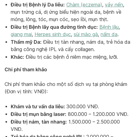
Điều trị Bệnh lý Da liễu:
Chàm (eczema)
,
vảy nến
,
mụn trứng cá, dị ứng biểu hiện ngoài da, bệnh về
móng, lông, tóc, mụn cóc, sẹo lồi, mụn thịt.
Điều trị Bệnh lây qua đường tình dục:
Bệnh lậu
,
giang mai
,
Herpes sinh dục
,
sùi mào gà
,
nấm da
.
Thẩm mỹ Da:
Điều trị tàn nhang, nám da, trẻ hóa da
bằng công nghệ IPL và cấy collagen.
Khác:
Điều trị các bệnh ở niêm mạc miệng, lưỡi.
Chi phí tham khảo
Chi phí tham khảo cho một số dịch vụ tại phòng khám
(Đơn vị tính: VNĐ):
Khám và tư vấn da liễu:
300.000 VNĐ.
Điều trị mụn bằng laser:
800.000 – 1.200.000 VNĐ.
Điều trị nám, tàn nhang:
1.500.000 – 2.500.000
VNĐ.
Trẻ hóa da bằng công nghệ IPL:
2.000.000 –