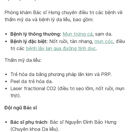
Phòng khám Bác sĩ Hưng chuyên điều trị các bệnh về
thẩm mỹ da và bệnh lý da liễu, bao gồm:
Bệnh lý thông thường:
Mụn trứng cá
, sạm da.
Bệnh lý đặc biệt:
Nốt ruồi, tàn nhang,
mụn cóc
, điều
trị các
bệnh lây lan qua đường tình dục
.
Thẩm mỹ da liễu:
Trẻ hóa da bằng phương pháp lăn kim và PRP.
Peel da trẻ hóa da.
Laser fractional CO2 (điều trị sẹo lõm, nốt ruồi, mụn
thịt).
Đội ngũ Bác sĩ
Bác sĩ phụ trách
: Bác sĩ Nguyễn Đình Bảo Hưng
(Chuyên khoa Da liễu).