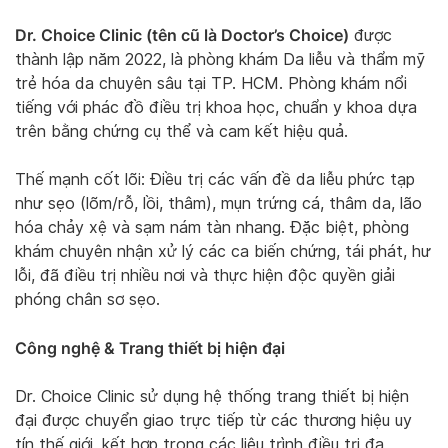
Dr. Choice Clinic (tên cũ là Doctor’s Choice)
được
thành lập năm 2022, là phòng khám Da liễu và thẩm mỹ
trẻ hóa da chuyên sâu tại TP. HCM. Phòng khám nổi
tiếng với phác đồ điều trị khoa học, chuẩn y khoa dựa
trên bằng chứng cụ thể và cam kết hiệu quả.
Thế mạnh cốt lõi: Điều trị các vấn đề da liễu phức tạp
như sẹo (lõm/rỗ, lồi, thâm), mụn trứng cá, thâm da, lão
hóa chảy xệ và sạm nám tàn nhang. Đặc biệt, phòng
khám chuyên nhận xử lý các ca biến chứng, tái phát, hư
lỗi, đã điều trị nhiều nơi và thực hiện độc quyền giải
phóng chân sơ sẹo.
Công nghệ & Trang thiết bị hiện đại
Dr. Choice Clinic sử dụng hệ thống trang thiết bị hiện
đại được chuyển giao trực tiếp từ các thương hiệu uy
tín thế giới, kết hợp trong các liệu trình điều trị đa