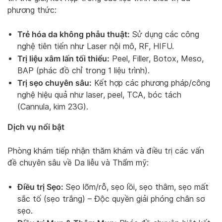
phương thức:
Trẻ hóa da không phẫu thuật:
Sử dụng các công
nghệ tiên tiến như Laser nội mô, RF, HIFU.
Trị liệu xâm lấn tối thiểu:
Peel, Filler, Botox, Meso,
BAP (phác đồ chỉ trong 1 liệu trình).
Trị sẹo chuyên sâu:
Kết hợp các phương pháp/công
nghệ hiệu quả như laser, peel, TCA, bóc tách
(Cannula, kim 23G).
Dịch vụ nổi bật
Phòng khám tiếp nhận thăm khám và điều trị các vấn
đề chuyên sâu về Da liễu và Thẩm mỹ:
Điều trị Sẹo:
Sẹo lõm/rỗ, sẹo lồi, sẹo thâm, sẹo mất
sắc tố (sẹo trắng) – Độc quyền giải phóng chân sơ
sẹo.