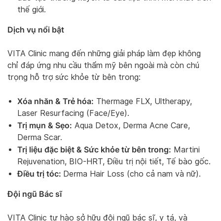
thế giới.
Dịch vụ nổi bật
VITA Clinic mang đến những giải pháp làm đẹp không
chỉ đáp ứng nhu cầu thẩm mỹ bên ngoài mà còn chú
trọng hỗ trợ sức khỏe từ bên trong:
Xóa nhăn & Trẻ hóa:
Thermage FLX, Ultherapy,
Laser Resurfacing (Face/Eye).
Trị mụn & Sẹo:
Aqua Detox, Derma Acne Care,
Derma Scar.
Trị liệu đặc biệt & Sức khỏe từ bên trong:
Martini
Rejuvenation, BIO-HRT, Điều trị nội tiết, Tế bào gốc.
Điều trị tóc:
Derma Hair Loss (cho cả nam và nữ).
Đội ngũ Bác sĩ
VITA Clinic tự hào sở hữu đội ngũ bác sĩ, y tá, và