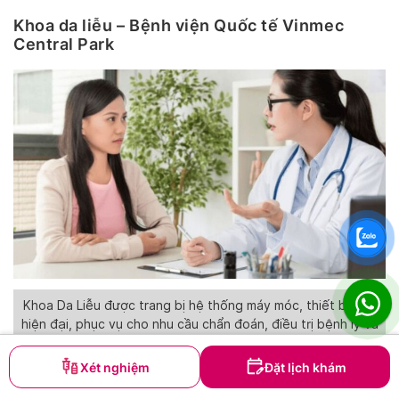
Khoa da liễu – Bệnh viện Quốc tế Vinmec
Central Park
Khoa Da Liễu được trang bị hệ thống máy móc, thiết bị y tế
hiện đại, phục vụ cho nhu cầu chẩn đoán, điều trị bệnh lý và
thẩm mỹ chuyên sâu
Xét nghiệm
Đặt lịch khám
Khoa Da liễu tại
Bệnh viện Đa khoa Quốc tế Vinmec