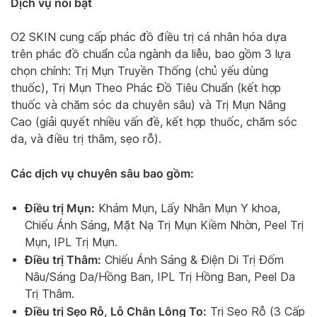
Dịch vụ nổi bật
O2 SKIN cung cấp phác đồ điều trị cá nhân hóa dựa
trên phác đồ chuẩn của ngành da liễu, bao gồm 3 lựa
chọn chính: Trị Mụn Truyền Thống (chủ yếu dùng
thuốc), Trị Mụn Theo Phác Đồ Tiêu Chuẩn (kết hợp
thuốc và chăm sóc da chuyên sâu) và Trị Mụn Nâng
Cao (giải quyết nhiều vấn đề, kết hợp thuốc, chăm sóc
da, và điều trị thâm, sẹo rỗ).
Các dịch vụ chuyên sâu bao gồm:
Điều trị Mụn:
Khám Mụn, Lấy Nhân Mụn Y khoa,
Chiếu Ánh Sáng, Mặt Nạ Trị Mụn Kiềm Nhờn, Peel Trị
Mụn, IPL Trị Mụn.
Điều trị Thâm:
Chiếu Ánh Sáng & Điện Di Trị Đốm
Nâu/Sáng Da/Hồng Ban, IPL Trị Hồng Ban, Peel Da
Trị Thâm.
Điều trị Sẹo Rỗ, Lỗ Chân Lông To:
Trị Sẹo Rỗ (3 Cấp