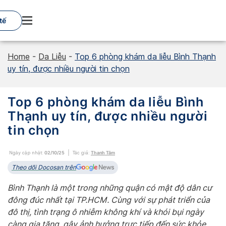
Skip
to
tế
content
Home
-
Da Liễu
-
Top 6 phòng khám da liễu Bình Thạnh
uy tín, được nhiều người tin chọn
Top 6 phòng khám da liễu Bình
Thạnh uy tín, được nhiều người
tin chọn
Ngày cập nhật:
02/10/25
Tác giả:
Thanh Tâm
Theo dõi Docosan trên
Bình Thạnh là một trong những quận có mật độ dân cư
đông đúc nhất tại TP.HCM. Cùng với sự phát triển của
đô thị, tình trạng ô nhiễm không khí và khói bụi ngày
càng gia tăng, gây ảnh hưởng trực tiếp đến sức khỏe