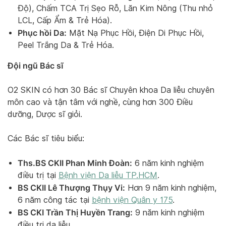
Độ), Chấm TCA Trị Sẹo Rỗ, Lăn Kim Nông (Thu nhỏ
LCL, Cấp Ẩm & Trẻ Hóa).
Phục hồi Da:
Mặt Nạ Phục Hồi, Điện Di Phục Hồi,
Peel Trắng Da & Trẻ Hóa.
Đội ngũ Bác sĩ
O2 SKIN có hơn 30 Bác sĩ Chuyên khoa Da liễu chuyên
môn cao và tận tâm với nghề, cùng hơn 300 Điều
dưỡng, Dược sĩ giỏi.
Các Bác sĩ tiêu biểu:
Ths.BS CKII Phan Minh Đoàn:
6 năm kinh nghiệm
điều trị tại
Bệnh viện Da liễu TP.HCM
.
BS CKII Lê Thượng Thụy Vi:
Hơn 9 năm kinh nghiệm,
6 năm công tác tại
bệnh viện Quân y 175
.
BS CKI Trần Thị Huyền Trang:
9 năm kinh nghiệm
điều trị da liễu.