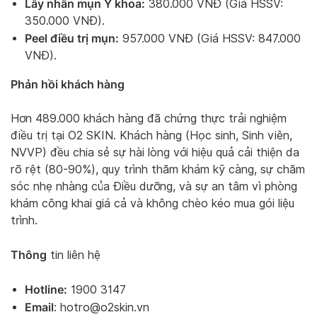
Lấy nhân mụn Y khoa:
380.000 VNĐ (Giá HSSV:
350.000 VNĐ).
Peel điều trị mụn:
957.000 VNĐ (Giá HSSV: 847.000
VNĐ).
Phản hồi khách hàng
Hơn 489.000 khách hàng đã chứng thực trải nghiệm
điều trị tại O2 SKIN. Khách hàng (Học sinh, Sinh viên,
NVVP) đều chia sẻ sự hài lòng với hiệu quả cải thiện da
rõ rệt (80-90%), quy trình thăm khám kỹ càng, sự chăm
sóc nhẹ nhàng của Điều dưỡng, và sự an tâm vì phòng
khám công khai giá cả và không chèo kéo mua gói liệu
trình.
Thông
tin liên hệ
Hotline:
1900 3147
Email
:
hotro@o2skin.vn