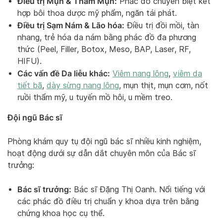
Điều trị Mụn & Thâm Mụn:
Phác đồ chuyên biệt kết
hợp bôi thoa dược mỹ phẩm, ngăn tái phát.
Điều trị Sạm Nám & Lão hóa:
Điều trị đồi mồi, tàn
nhang, trẻ hóa da nám bằng phác đồ đa phương
thức (Peel, Filler, Botox, Meso, BAP, Laser, RF,
HIFU).
Các vấn đề Da liễu khác:
Viêm nang lông
,
viêm da
tiết bã
,
dày sừng nang lông
, mụn thịt, mụn cơm, nốt
ruồi thẩm mỹ, u tuyến mồ hôi, u mềm treo.
Đội ngũ Bác sĩ
Phòng khám quy tụ đội ngũ bác sĩ nhiều kinh nghiệm,
hoạt động dưới sự dẫn dắt chuyên môn của Bác sĩ
trưởng:
Bác sĩ trưởng:
Bác sĩ Đặng Thị Oanh. Nổi tiếng với
các phác đồ điều trị chuẩn y khoa dựa trên bằng
chứng khoa học cụ thể.