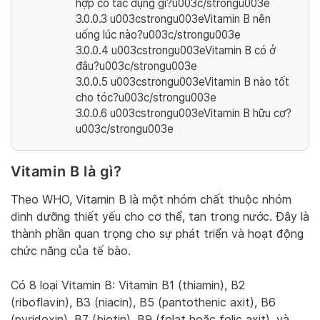
hợp có tác dụng gì?u003c/strongu003e
3.0.0.3
u003cstrongu003eVitamin B nên
uống lúc nào?u003c/strongu003e
3.0.0.4
u003cstrongu003eVitamin B có ở
đâu?u003c/strongu003e
3.0.0.5
u003cstrongu003eVitamin B nào tốt
cho tóc?u003c/strongu003e
3.0.0.6
u003cstrongu003eVitamin B hữu cơ?
u003c/strongu003e
Vitamin B là gì?
Theo WHO, Vitamin B là một nhóm chất thuộc nhóm
dinh dưỡng thiết yếu cho cơ thể, tan trong nước. Đây là
thành phần quan trọng cho sự phát triển và hoạt động
chức năng của tế bào.
Có 8 loại Vitamin B: Vitamin B1 (thiamin), B2
(riboflavin), B3 (niacin), B5 (pantothenic axit), B6
(pyridoxin), B7 (biotin), B9 (folat hoặc folic axit), và