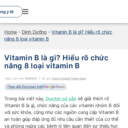
Skip
to
ng y tế
content
Home
-
Dinh Dưỡng
-
Vitamin B là gì? Hiểu rõ chức
năng 8 loại vitamin B
Vitamin B là gì? Hiểu rõ chức
năng 8 loại vitamin B
Ngày cập nhật:
06/09/25
Tác giả:
Dược sĩ Huỳnh Thanh Sang
Theo dõi Docosan trên
Doctor có sẵn
Trong bài viết này,
sẽ giải thích rõ
Vitamin B là gì, chức năng của các vitamin nhóm B đối
với sức khỏe, cũng như các nguồn cung cấp Vitamin B
an toàn giúp đáp ứng đủ nhu cầu cần thiết của cơ thể
và phòng ngừa các bệnh lý liên quan đến sự thiếu hụt