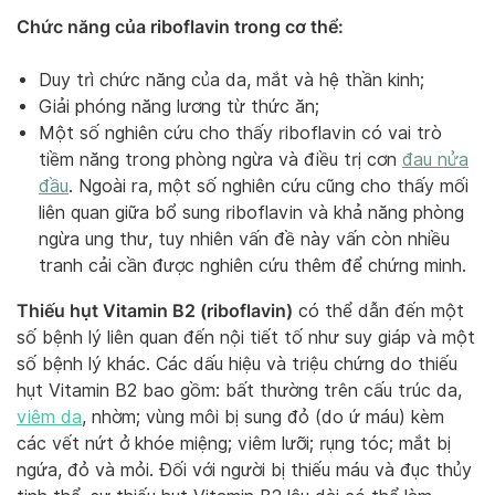
Chức năng của riboflavin trong cơ thể:
Duy trì chức năng của da, mắt và hệ thần kinh;
Giải phóng năng lương từ thức ăn;
Một số nghiên cứu cho thấy riboflavin có vai trò
tiềm năng trong phòng ngừa và điều trị cơn
đau nửa
đầu
. Ngoài ra, một số nghiên cứu cũng cho thấy mối
liên quan giữa bổ sung riboflavin và khả năng phòng
ngừa ung thư, tuy nhiên vấn đề này vấn còn nhiều
tranh cải cần được nghiên cứu thêm để chứng minh.
Thiếu hụt Vitamin B2 (riboflavin)
có thể dẫn đến một
số bệnh lý liên quan đến nội tiết tố như suy giáp và một
số bệnh lý khác. Các dấu hiệu và triệu chứng do thiếu
hụt Vitamin B2 bao gồm: bất thường trên cấu trúc da,
viêm da
, nhờm; vùng môi bị sung đỏ (do ứ máu) kèm
các vết nứt ở khóe miệng; viêm lưỡi; rụng tóc; mắt bị
ngứa, đỏ và mỏi. Đối với người bị thiếu máu và đục thủy