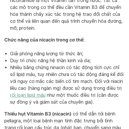
nicoitamide là một vitamin tan trong nước. Tất cả
các mô trong cơ thể đều cần Vitamin B3 để chuyển
hóa thành chấy xúc tác trong hệ trao đổi chất của
cơ thể và liên quan đến quá trình chuyển hóa đường,
mỡ, protein.
Chức năng của nicacin trong cơ thể:
Giải phóng năng lượng từ thức ăn;
Duy trì chức năng hệ thần kinh và da;
Nhiều bằng chứng ninacin có tác động tích cực chỉ
số lipid máu, tuy nhiên chưa có tác động đáng kể đối
với nguy cơ mắc các biến cố tim mạch. Đối với niacin
liều cao (hàng ngàn mg) được sử dụng trong điều trị
rối loạn lipid máu
như một thuốc điều trị (cần được
sự đồng ý và giám sát của chuyên gia).
Thiếu hụt Vitamin B3 (nicacin)
có thể dẫn tới bệnh
pellagra, một loại bệnh mạn tính đặc trưng bởi tình
trạng rối loạn cấu trúc da (phát ban, chuyển sang màu