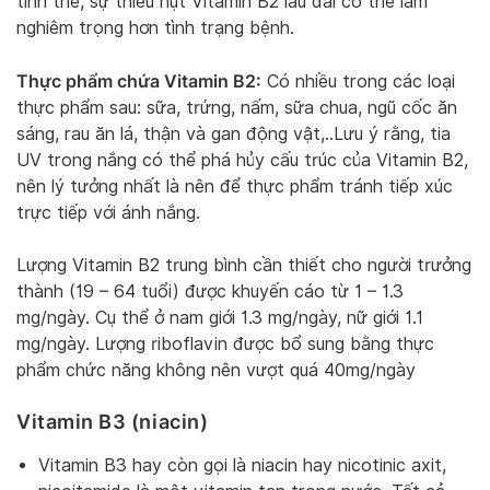
tinh thể, sự thiếu hụt Vitamin B2 lâu dài có thể làm
nghiêm trọng hơn tình trạng bệnh.
Thực phẩm chứa Vitamin B2:
Có nhiều trong các loại
thực phẩm sau: sữa, trứng, nấm, sữa chua, ngũ cốc ăn
sáng, rau ăn lá, thận và gan động vật,..Lưu ý rằng, tia
UV trong nắng có thể phá hủy cấu trúc của Vitamin B2,
nên lý tưởng nhất là nên để thực phẩm tránh tiếp xúc
trực tiếp với ánh nắng.
Lượng Vitamin B2 trung bình cần thiết cho người trưởng
thành (19 – 64 tuổi) được khuyến cáo từ 1 – 1.3
mg/ngày. Cụ thể ở nam giới 1.3 mg/ngày, nữ giới 1.1
mg/ngày. Lượng riboflavin được bổ sung bằng thực
phẩm chức năng không nên vượt quá 40mg/ngày
Vitamin B3 (niacin)
Vitamin B3 hay còn gọi là niacin hay nicotinic axit,