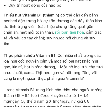
Duy trì hoạt động của não bộ.
Thiếu hụt Vitamin B1 (thiamin)
có thể dẫn đến bệnh
beriberi đặc trưng bởi sự tổn thương các dây thần kinh
do tình trạng viêm (các triệu chứng tổng quát gồm
chán ăn, mệt mỏi toàn thân,
rối loạn tiêu hóa
, cảm giác
tê và yếu cơ tay chân); suy nhược nói chung và suy
tim.
Thực phẩm chứa Vitamin B1:
Có nhiều nhất trong các
loại ngũ cốc nguyên cám và một số loại hạt khác như:
gạo, lúa mì, hạt hướng dương,… Một số loại trái cây tươi
như: chuối, cam… Thịt heo, gan và nội tạng động vật
cũng là một nguồn thực phẩm giàu Vitamin B1.
Lượng Vitamin B1 trung bình cần thiết cho người trưởng
thành (19 – 64 tuổi) được khuyến cáo từ 1 – 1.4
mg/ngày. Cụ thể ở nam giới 1mg/ngày, nữ giới 0.8