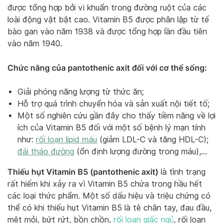
được tổng hợp bởi vi khuẩn trong đường ruột của các
loài động vật bật cao. Vitamin B5 được phân lập từ tế
bào gan vào năm 1938 và được tổng hợp lần đầu tiên
vào năm 1940.
Chức năng của pantothenic axit đối với cơ thể sống:
Giải phóng năng lượng từ thức ăn;
Hỗ trợ quá trình chuyển hóa và sản xuất nội tiết tố;
Một số nghiên cứu gần đây cho thấy tiềm năng về lợi
ích của Vitamin B5 đối với một số bệnh lý mạn tính
như:
rối loạn lipid máu
(giảm LDL-C và tăng HDL-C);
đái tháo đường
(ổn định lượng đường trong máu),…
Thiếu hụt Vitamin B5 (pantothenic axit)
là tình trạng
rất hiếm khi xảy ra vì Vitamin B5 chứa trong hầu hết
các loại thức phẩm. Một số dấu hiệu và triệu chứng có
thể có khi thiếu hụt Vitamin B5 là tê chân tay, đau đầu,
mệt mỏi, bứt rứt, bồn chồn,
rối loạn giấc ngủ
, rối loạn