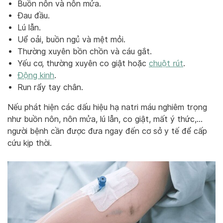
Buồn nôn và nôn mửa.
Đau đầu.
Lú lẫn.
Uể oải, buồn ngủ và mệt mỏi.
Thường xuyên bồn chồn và cáu gắt.
Yếu cơ, thường xuyên co giật hoặc
chuột rút
.
Động kinh
.
Run rẩy tay chân.
Nếu phát hiện các dấu hiệu hạ natri máu nghiêm trọng
như buồn nôn, nôn mửa, lú lẫn, co giật, mất ý thức,…
người bệnh cần được đưa ngay đến cơ sở y tế để cấp
cứu kịp thời.