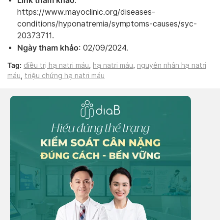
Link tham khảo
:
https://www.mayoclinic.org/diseases-
conditions/hyponatremia/symptoms-causes/syc-
20373711.
Ngày tham khảo
: 02/09/2024.
Tag:
điều trị hạ natri máu
,
hạ natri máu
,
nguyên nhân hạ natri
máu
,
triệu chứng hạ natri máu