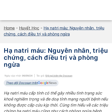
Skip
to
content
Home
-
Huyết Học
-
Hạ natri máu: Nguyên nhân, triệu
chứng, cách điều trị và phòng ngừa
Hạ natri máu: Nguyên nhân, triệu
chứng, cách điều trị và phòng
ngừa
Ngày cập nhật:
06/09/24
Tác giả:
Đội ngũ biên tập Docosan
Theo dõi Docosan trên
Hạ natri máu cấp tính có thể gây nhiều tình trạng sức
khoẻ nghiêm trọng và đe doạ tính mạng người bệnh nếu
không được cấp cứu kịp thời. Cùng tìm hiểu về các triệu
chứng hạ natri máu cũng như cách phòng ngừa bệnh