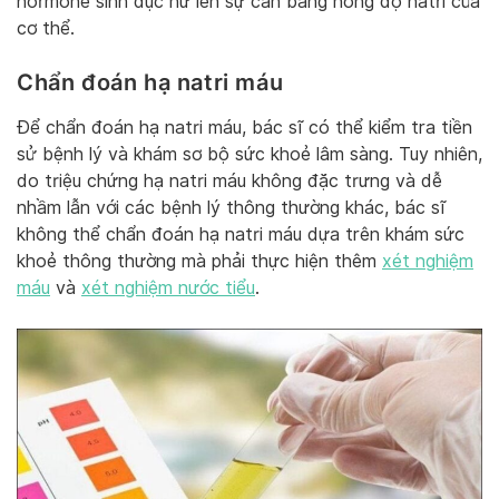
hormone sinh dục nữ lên sự cân bằng nồng độ natri của
cơ thể.
Chẩn đoán hạ natri máu
Để chẩn đoán hạ natri máu, bác sĩ có thể kiểm tra tiền
sử bệnh lý và khám sơ bộ sức khoẻ lâm sàng. Tuy nhiên,
do triệu chứng hạ natri máu không đặc trưng và dễ
nhầm lẫn với các bệnh lý thông thường khác, bác sĩ
không thể chẩn đoán hạ natri máu dựa trên khám sức
khoẻ thông thường mà phải thực hiện thêm
xét nghiệm
máu
và
xét nghiệm nước tiểu
.