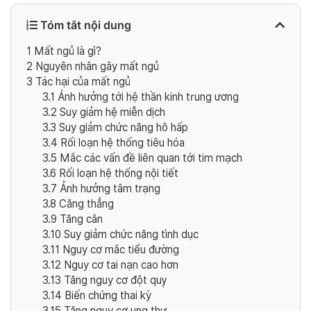
Tóm tắt nội dung
1
Mất ngủ là gì?
2
Nguyên nhân gây mất ngủ
3
Tác hại của mất ngủ
3.1
Ảnh hưởng tới hệ thần kinh trung ương
3.2
Suy giảm hệ miễn dịch
3.3
Suy giảm chức năng hô hấp
3.4
Rối loạn hệ thống tiêu hóa
3.5
Mắc các vấn đề liên quan tới tim mạch
3.6
Rối loạn hệ thống nội tiết
3.7
Ảnh hưởng tâm trạng
3.8
Căng thẳng
3.9
Tăng cân
3.10
Suy giảm chức năng tình dục
3.11
Nguy cơ mắc tiểu đường
3.12
Nguy cơ tai nạn cao hơn
3.13
Tăng nguy cơ đột quỵ
3.14
Biến chứng thai kỳ
3.15
Tăng nguy cơ ung thư