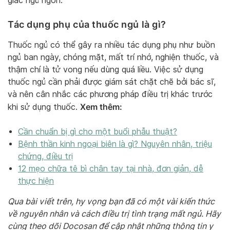
giấc ngủ ngon.
Tác dụng phụ của thuốc ngủ là gì?
Thuốc ngủ có thể gây ra nhiều tác dụng phụ như buồn
ngủ ban ngày, chóng mặt, mất trí nhớ, nghiện thuốc, và
thậm chí là tử vong nếu dùng quá liều. Việc sử dụng
thuốc ngủ cần phải được giám sát chặt chẽ bởi bác sĩ,
và nên cân nhắc các phương pháp điều trị khác trước
Xem thêm:
khi sử dụng thuốc.
Cần chuẩn bị gì cho một buổi phẫu thuật?
Bệnh thần kinh ngoại biên là gì? Nguyên nhân, triệu
chứng, điều trị
12 mẹo chữa tê bì chân tay tại nhà, đơn giản, dễ
thực hiện
Qua bài viết trên, hy vọng bạn đã có một vài kiến thức
về nguyên nhân và cách điều trị tình trạng mất ngủ. Hãy
cùng theo dõi Docosan để cập nhật những thông tin y