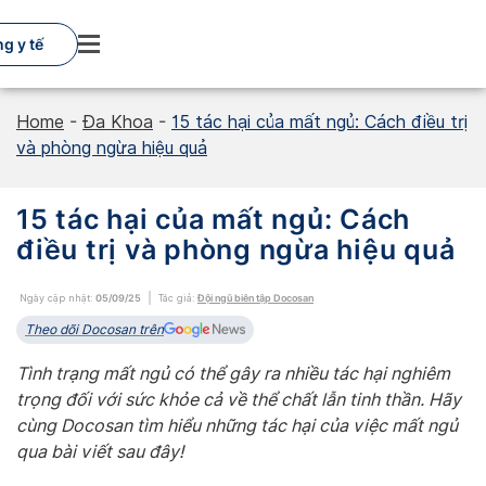
Skip
to
g y tế
content
Home
-
Đa Khoa
-
15 tác hại của mất ngủ: Cách điều trị
và phòng ngừa hiệu quả
15 tác hại của mất ngủ: Cách
điều trị và phòng ngừa hiệu quả
Ngày cập nhật:
05/09/25
Tác giả:
Đội ngũ biên tập Docosan
Theo dõi Docosan trên
Tình trạng mất ngủ có thể gây ra nhiều tác hại nghiêm
trọng đối với sức khỏe cả về thể chất lẫn tinh thần. Hãy
cùng Docosan tìm hiểu những tác hại của việc mất ngủ
qua bài viết sau đây!