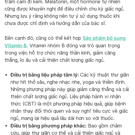
trầm cảm đi kèm. Melatonin, một hormone tự nhiên
cũng được khuyến nghị để điều chỉnh chu kỳ giấc ngủ.
Nhưng lưu ý rằng không nên tự ý sử dụng thuốc khi
chưa được chỉ định và hướng dẫn của bác sĩ.
Sản phẩm bổ sung
Bên cạnh đó, cũng có thể kết hợp
Vitamin B
. Vitamin nhóm B đóng vai trò quan trọng
trong việc hỗ trợ chức năng thần kinh, giảm căng
thẳng, lo âu và cải thiện chất lượng giấc ngủ.
Điều trị bằng liệu pháp tâm lý:
Các kỹ thuật thư giãn
như hít thở sâu, nghe nhạc nhẹ, yoga và thiền định.
Những phương pháp này giúp giảm căng thẳng và cải
thiện chất lượng giấc ngủ. Liệu pháp hành vi nhận
thức (CBT) là một phương pháp hiệu quả, giúp bệnh
nhân thay đổi thói quen và suy nghĩ tiêu cực về giấc
ngủ, mang lại hiệu quả lâu dài hơn so với thuốc.
Điều trị bằng phương pháp khác:
Bao gồm châm
cứu, giúp thư giãn cơ thể và cải thiện giấc ngủ và