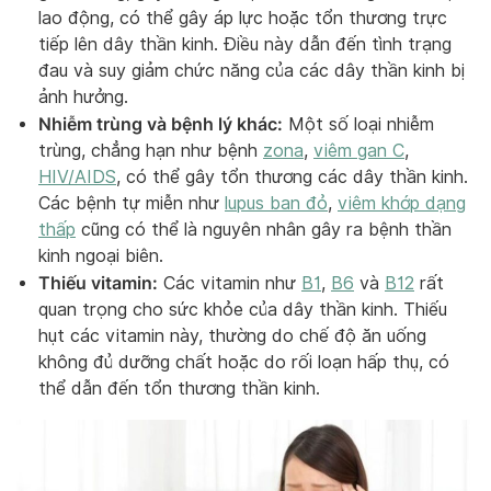
lao động, có thể gây áp lực hoặc tổn thương trực
tiếp lên dây thần kinh. Điều này dẫn đến tình trạng
đau và suy giảm chức năng của các dây thần kinh bị
ảnh hưởng.
Nhiễm trùng và bệnh lý khác:
Một số loại nhiễm
trùng, chẳng hạn như bệnh
zona
,
viêm gan C
,
HIV/AIDS
, có thể gây tổn thương các dây thần kinh.
Các bệnh tự miễn như
lupus ban đỏ
,
viêm khớp dạng
thấp
cũng có thể là nguyên nhân gây ra bệnh thần
kinh ngoại biên.
Thiếu vitamin:
Các vitamin như
B1
,
B6
và
B12
rất
quan trọng cho sức khỏe của dây thần kinh. Thiếu
hụt các vitamin này, thường do chế độ ăn uống
không đủ dưỡng chất hoặc do rối loạn hấp thụ, có
thể dẫn đến tổn thương thần kinh.