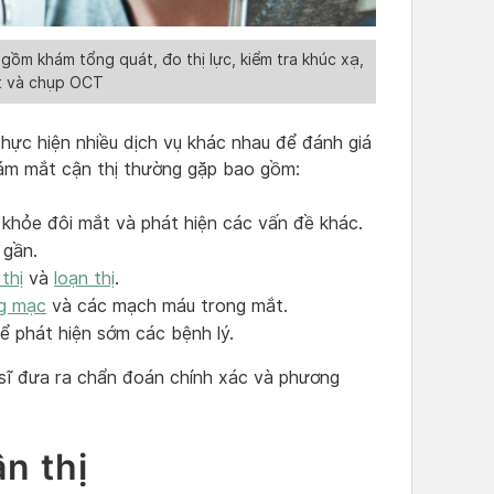
ồm khám tổng quát, đo thị lực, kiểm tra khúc xạ,
t và chụp OCT
hực hiện nhiều dịch vụ khác nhau để đánh giá
khám mắt cận thị thường gặp bao gồm:
khỏe đôi mắt và phát hiện các vấn đề khác.
 gần.
 thị
và
loạn thị
.
g mạc
và các mạch máu trong mắt.
ể phát hiện sớm các bệnh lý.
 sĩ đưa ra chẩn đoán chính xác và phương
n thị