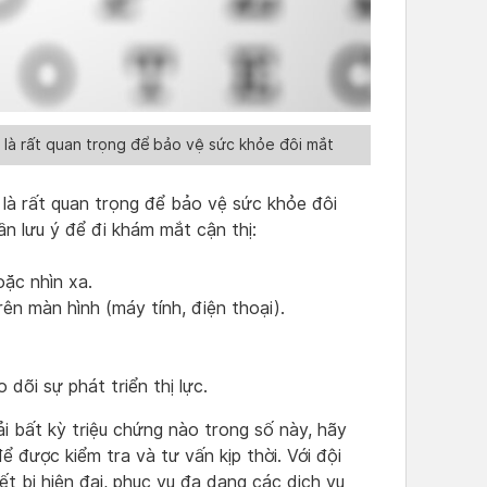
 là rất quan trọng để bảo vệ sức khỏe đôi mắt
là rất quan trọng để bảo vệ sức khỏe đôi
n lưu ý để đi khám mắt cận thị:
ặc nhìn xa.
rên màn hình (máy tính, điện thoại).
 dõi sự phát triển thị lực.
 bất kỳ triệu chứng nào trong số này, hãy
 được kiểm tra và tư vấn kịp thời.
Với đội
ết bị hiện đại, phục vụ đa dạng các dịch vụ