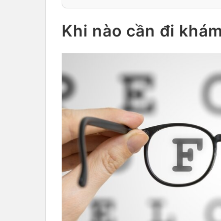
Khi nào cần đi khám