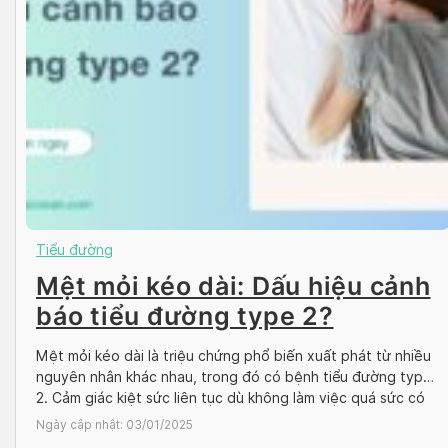
Tiểu đường
Mệt mỏi kéo dài: Dấu hiệu cảnh
báo tiểu đường type 2?
Mệt mỏi kéo dài là triệu chứng phổ biến xuất phát từ nhiều
nguyên nhân khác nhau, trong đó có bệnh tiểu đường type
2. Cảm giác kiệt sức liên tục dù không làm việc quá sức có
thể là dấu hiệu cảnh báo cơ thể bạn đang gặp vấn đề. Cùng
Ngày cập nhật:
03/01/2025
Docosan tìm hiểu […]