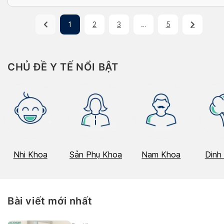
1
2
3
…
5
CHỦ ĐỀ Y TẾ NỔI BẬT
Nhi Khoa
Sản Phụ Khoa
Nam Khoa
Dinh
Bài viết mới nhất