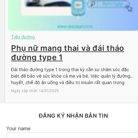
Tiểu đường
Phụ nữ mang thai và đái tháo
đường type 1
Đái tháo đường type 1 trong thai kỳ cần sự chăm sóc đặc
biệt để bảo vệ sức khỏe cả mẹ và bé. Việc quản lý đường
huyết, chế độ ăn uống và điều trị insulin rất quan trọng
trong giai đoạn này. Cùng Docosan tìm hiểu về những thách
Ngày cập nhật:
14/01/2025
thức và giải pháp chăm […]
ĐĂNG KÝ NHẬN BẢN TIN
Your name