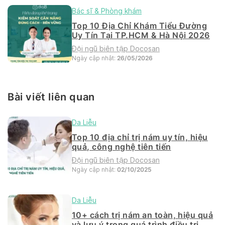
Bác sĩ & Phòng khám
Top 10 Địa Chỉ Khám Tiểu Đường
Uy Tín Tại TP.HCM & Hà Nội 2026
Đội ngũ biên tập Docosan
Ngày cập nhật:
26/05/2026
Bài viết liên quan
Da Liễu
Top 10 địa chỉ trị nám uy tín, hiệu
quả, công nghệ tiên tiến
Đội ngũ biên tập Docosan
Ngày cập nhật:
02/10/2025
Da Liễu
10+ cách trị nám an toàn, hiệu quả
và lưu ý trong quá trình điều trị