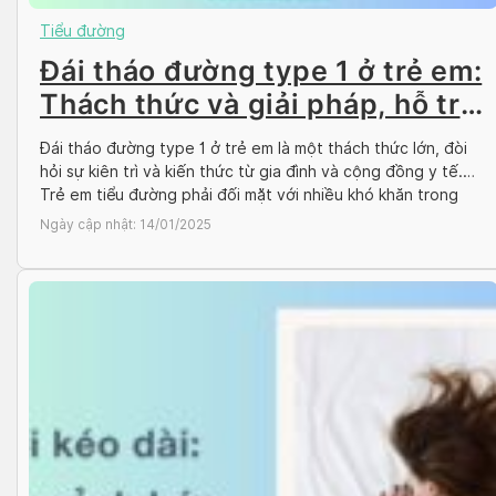
Tiểu đường
Đái tháo đường type 1 ở trẻ em:
Thách thức và giải pháp, hỗ trợ
điều trị hiệu quả
Đái tháo đường type 1 ở trẻ em là một thách thức lớn, đòi
hỏi sự kiên trì và kiến thức từ gia đình và cộng đồng y tế.
Trẻ em tiểu đường phải đối mặt với nhiều khó khăn trong
quản lý bệnh tật, đồng thời cần sự hỗ trợ hiệu quả trong
Ngày cập nhật:
14/01/2025
điều […]