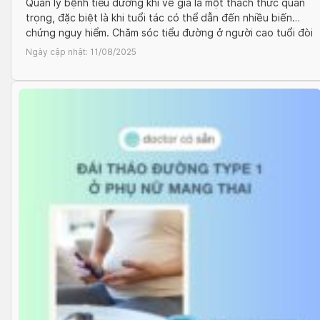
Quản lý bệnh tiểu đường khi về già là một thách thức quan
trọng, đặc biệt là khi tuổi tác có thể dẫn đến nhiều biến
chứng nguy hiểm. Chăm sóc tiểu đường ở người cao tuổi đòi
hỏi điều chỉnh chế độ ăn uống, điều trị insulin và theo dõi
Ngày cập nhật:
11/08/2025
sức khỏe cẩn thận. […]