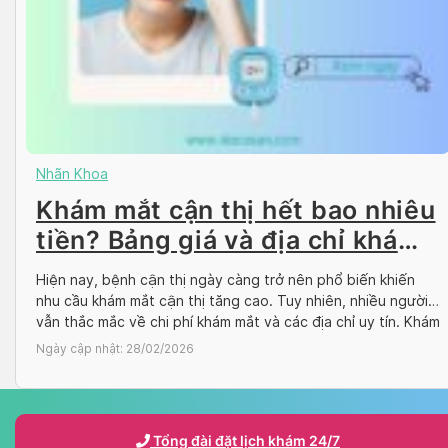
Nhãn Khoa
Khám mắt cận thị hết bao nhiêu
tiền? Bảng giá và địa chỉ khám
uy tín
Hiện nay, bệnh cận thị ngày càng trở nên phổ biến khiến
nhu cầu khám mắt cận thị tăng cao. Tuy nhiên, nhiều người
vẫn thắc mắc về chi phí khám mắt và các địa chỉ uy tín. Khám
mắt cận thị hết bao nhiêu tiền? Bảng giá tại các bệnh viện
Ngày cập nhật:
28/02/2026
mắt và phòng […]
Tổng đài đặt lịch khám 24/7