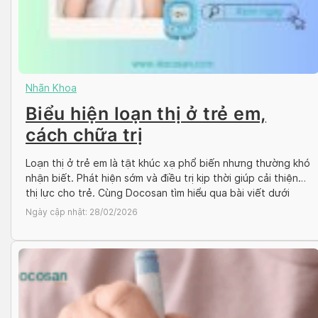
Nhãn Khoa
Biểu hiện loạn thị ở trẻ em,
cách chữa trị
Loạn thị ở trẻ em là tật khúc xạ phổ biến nhưng thường khó
nhận biết. Phát hiện sớm và điều trị kịp thời giúp cải thiện
thị lực cho trẻ. Cùng Docosan tìm hiểu qua bài viết dưới
đây! Tìm hiểu về tật khúc xạ loạn thị ở trẻ em Loạn thị ở trẻ
Ngày cập nhật:
28/02/2026
[…]