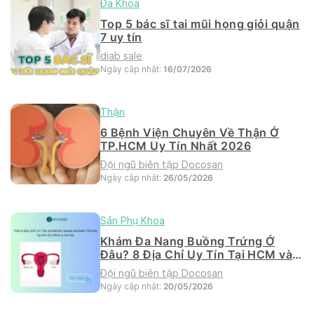
Đa Khoa
Top 5 bác sĩ tai mũi họng giỏi quận
7 uy tín
diab sale
Ngày cập nhật:
16/07/2026
Thận
6 Bệnh Viện Chuyên Về Thận Ở
TP.HCM Uy Tín Nhất 2026
Đội ngũ biên tập Docosan
Ngày cập nhật:
26/05/2026
Sản Phụ Khoa
Khám Đa Nang Buồng Trứng Ở
Đâu? 8 Địa Chỉ Uy Tín Tại HCM và
Hà Nội 2026
Đội ngũ biên tập Docosan
Ngày cập nhật:
20/05/2026