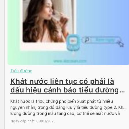
Tiểu đường
Khát nước liên tục có phải là
dấu hiệu cảnh báo tiểu đường
type 2?
Khát nước là triệu chứng phổ biến xuất phát từ nhiều
nguyên nhân, trong đó đáng lưu ý là tiểu đường type 2. Khi
lượng đường trong máu tăng cao, cơ thể sẽ mất nước và
gây ra cảm giác khát nước liên tục. Cùng Docosan tìm hiểu
Ngày cập nhật:
08/01/2025
về nguyên nhân và cách kiểm soát […]