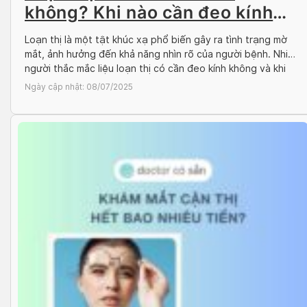
không? Khi nào cần đeo kính
loạn thị?
Loạn thị là một tật khúc xạ phổ biến gây ra tình trạng mờ
mắt, ảnh hưởng đến khả năng nhìn rõ của người bệnh. Nhiều
người thắc mắc liệu loạn thị có cần đeo kính không và khi
nào thì nên sử dụng kính loạn thị. Cùng Docosan tìm câu trả
Ngày cập nhật:
08/07/2025
lời qua bài […]