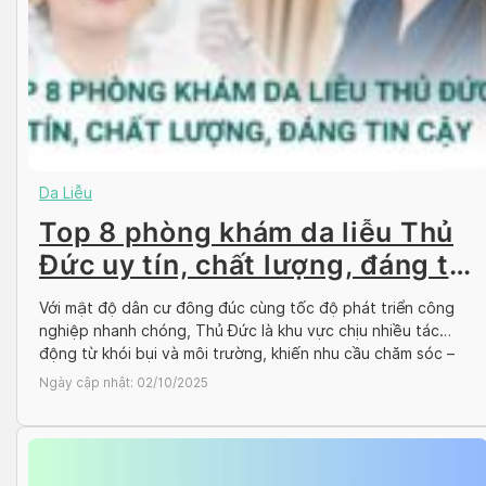
Da Liễu
Top 8 phòng khám da liễu Thủ
Đức uy tín, chất lượng, đáng tin
cậy
Với mật độ dân cư đông đúc cùng tốc độ phát triển công
nghiệp nhanh chóng, Thủ Đức là khu vực chịu nhiều tác
động từ khói bụi và môi trường, khiến nhu cầu chăm sóc –
điều trị da ngày càng tăng cao. Việc lựa chọn phòng khám
Ngày cập nhật:
02/10/2025
da liễu Thủ Đức uy tín […]