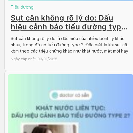
Tiểu đường
Sụt cân không rõ lý do: Dấu
hiệu cảnh báo tiểu đường type
2?
Sụt cân không rõ lý do là dấu hiệu của nhiều bệnh lý khác
nhau, trong đó có tiểu đường type 2. Đặc biệt là khi sụt cân
kèm theo các triệu chứng khác như khát nước, mệt mỏi hay
đi tiểu nhiều. Cùng Docosan tìm hiểu thêm về mối liên hệ
Ngày cập nhật:
03/01/2025
giữa sụt cân […]