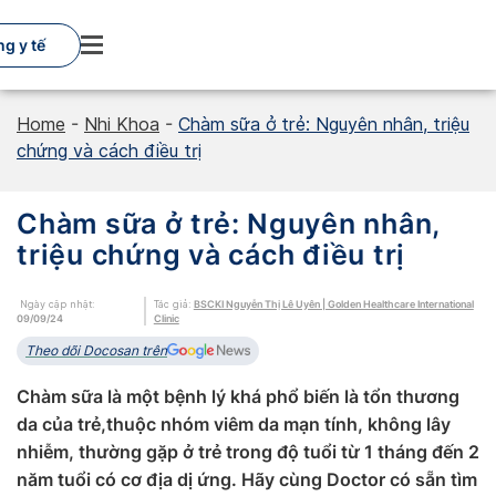
Skip
to
g y tế
content
Home
-
Nhi Khoa
-
Chàm sữa ở trẻ: Nguyên nhân, triệu
chứng và cách điều trị
Chàm sữa ở trẻ: Nguyên nhân,
triệu chứng và cách điều trị
Ngày cập nhật:
Tác giả:
BSCKI Nguyễn Thị Lê Uyên | Golden Healthcare International
09/09/24
Clinic
Theo dõi Docosan trên
Chàm sữa là một bệnh lý khá phổ biến là tổn thương
da của trẻ,thuộc nhóm viêm da mạn tính, không lây
nhiễm, thường gặp ở trẻ trong độ tuổi từ 1 tháng đến 2
năm tuổi có cơ địa dị ứng. Hãy cùng Doctor có sẵn tìm