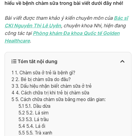
hiểu về bệnh chàm sữa trong bài viết dưới đây nhé!
Bác sĩ
Bài viết được tham khảo ý kiến chuyên môn của
CKI Nguyễn Thị Lê Uyên
, chuyên khoa Nhi, hiện đang
Phòng khám Đa khoa Quốc tế Golden
công tác tại
Healthcare
.
Tóm tắt nội dung
1
1. Chàm sữa ở trẻ là bệnh gì?
2
2. Bé bị chàm sữa do đâu?
3
3. Dấu hiệu nhận biết chàm sữa ở trẻ
4
4. Cách chữa trị khi trẻ bị chàm sữa
5
5. Cách chữa chàm sữa bằng mẹo dân gian:
5.1
5.1. Dầu dừa
5.2
5.2. Lá sim
5.3
5.3. Lá trầu
5.4
5.4. Lá ổi
5.5
5.5. Trà xanh