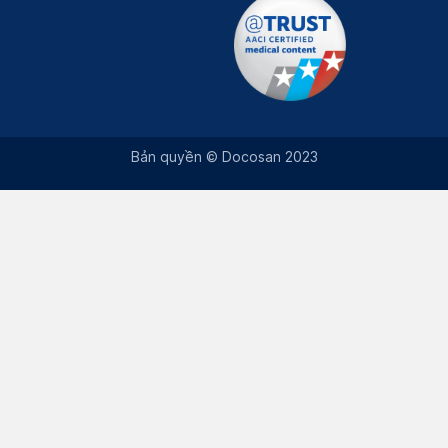
Bản quyền © Docosan 2023
Nhận tư vấn miễn phí từ bác sĩ
×
Để lại thông tin, chuyên gia diaB sẽ liên hệ trong thời gian sớm nhất.
Họ và tên *
Số điện thoại *