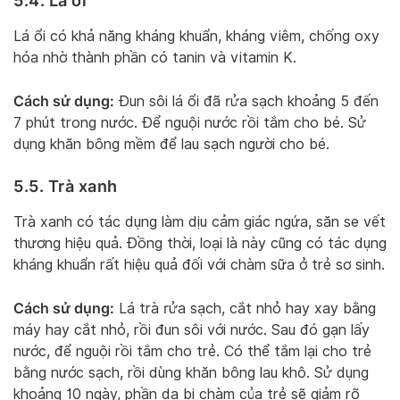
5.4. Lá ổi
Lá ổi có khả năng kháng khuẩn, kháng viêm, chống oxy
hóa nhờ thành phần có tanin và vitamin K.
Cách sử dụng:
Đun sôi lá ổi đã rửa sạch khoảng 5 đến
7 phút trong nước. Để nguội nước rồi tắm cho bé. Sử
dụng khăn bông mềm để lau sạch người cho bé.
5.5. Trà xanh
Trà xanh có tác dụng làm dịu cảm giác ngứa, săn se vết
thương hiệu quả. Đồng thời, loại là này cũng có tác dụng
kháng khuẩn rất hiệu quả đối với chàm sữa ở trẻ sơ sinh.
Cách sử dụng:
Lá trà rửa sạch, cắt nhỏ hay xay bằng
máy hay cắt nhỏ, rồi đun sôi với nước. Sau đó gạn lấy
nước, để nguội rồi tắm cho trẻ. Có thể tắm lại cho trẻ
bằng nước sạch, rồi dùng khăn bông lau khô. Sử dụng
khoảng 10 ngày, phần da bị chàm của trẻ sẽ giảm rõ