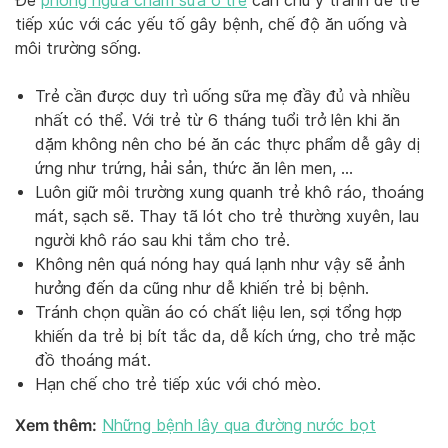
Để
phòng ngừa chàm sữa ở trẻ
cần chú ý tránh để trẻ
tiếp xúc với các yếu tố gây bệnh, chế độ ăn uống và
môi trường sống.
Trẻ cần được duy trì uống sữa mẹ đầy đủ và nhiều
nhất có thể. Với trẻ từ 6 tháng tuổi trở lên khi ăn
dặm không nên cho bé ăn các thực phẩm dễ gây dị
ứng như trứng, hải sản, thức ăn lên men, …
Luôn giữ môi trường xung quanh trẻ khô ráo, thoáng
mát, sạch sẽ. Thay tã lót cho trẻ thường xuyên, lau
người khô ráo sau khi tắm cho trẻ.
Không nên quá nóng hay quá lạnh như vậy sẽ ảnh
hưởng đến da cũng như dễ khiến trẻ bị bệnh.
Tránh chọn quần áo có chất liệu len, sợi tổng hợp
khiến da trẻ bị bít tắc da, dễ kích ứng, cho trẻ mặc
đồ thoáng mát.
Hạn chế cho trẻ tiếp xúc với chó mèo.
Xem thêm:
Những bệnh lây qua đường nước bọt