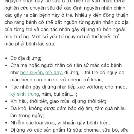
Nguyên nhân gây lác sữa ở trẻ hiện tại vẫn chưa được
nghiên cứu chuyên sâu để xác định nguyên nhân chính
xác gây ra căn bệnh này ở trẻ. Nhiều ý kiến đồng thuận
cho rằng bệnh có thể bắt nguồn từ nguyên nhân cơ địa
của từng trẻ và các tác nhân gây dị ứng từ bên ngoài
môi trường. Một số yếu tố nguy cơ có thể khiến trẻ
mắc phải bệnh lác sữa:
Cơ địa dị ứng;
Cha mẹ hoặc người thân có tiền sử mắc các bệnh
như
hen suyễn
,
mề đay
, dị ứng,… thì trẻ có nguy cơ
mắc bệnh cao hơn so với những trẻ khác;
Tác nhân gây dị ứng như tiếp xúc với lông chó, mèo,
ký sinh trùng
, nấm, bụi bẩn,… ;
Khí hậu, thời tiết, giao mùa, dị ứng thời tiết;
Da khô, không được đảm bảo độ ẩm, tắm quá nhiều
lần trong ngày;
Nhiễm các loại virus, vi khuẩn gây bệnh trên;
Dị ứng với các sản phẩm từ sữa: phomai, sữa bò, sữa