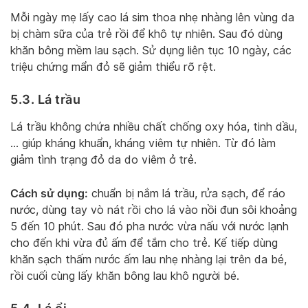
Mỗi ngày mẹ lấy cao lá sim thoa nhẹ nhàng lên vùng da
bị chàm sữa của trẻ rồi để khô tự nhiên. Sau đó dùng
khăn bông mềm lau sạch. Sử dụng liên tục 10 ngày, các
triệu chứng mẩn đỏ sẽ giảm thiểu rõ rệt.
5.3. Lá trầu
Lá trầu không chứa nhiều chất chống oxy hóa, tinh dầu,
… giúp kháng khuẩn, kháng viêm tự nhiên. Từ đó làm
giảm tình trạng đỏ da do viêm ở trẻ.
Cách sử dụng:
chuẩn bị nắm lá trầu, rửa sạch, để ráo
nước, dùng tay vò nát rồi cho lá vào nồi đun sôi khoảng
5 đến 10 phút. Sau đó pha nước vừa nấu với nước lạnh
cho đến khi vừa đủ ấm để tắm cho trẻ. Kế tiếp dùng
khăn sạch thấm nước ấm lau nhẹ nhàng lại trên da bé,
rồi cuối cùng lấy khăn bông lau khô người bé.