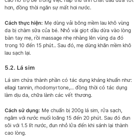
cao hỗ trợ bé trong việc hấp thu tinh chất dầu dừa tốt
hơn, đồng thời ngăn sự mất hơi nước.
Cách thực hiện:
Mẹ dùng vải bông mềm lau khô vùng
da bị chàm sữa của bé. Nhỏ vài giọt dầu dừa vào lòng
bàn tay mẹ, rồi massage nhẹ nhàng lên vùng da đó
trong 10 đến 15 phút.. Sau đó, mẹ dùng khăn mềm khô
lau sạch lại.
5.2. Lá sim
Lá sim chứa thành phần có tác dụng kháng khuẩn như:
ellagi tannin, rhodomyrtone,… đồng thời có tác dụng
làm dịu da, chữa lành các vết thương.
Cách sử dụng:
Mẹ chuẩn bị 200g lá sim, rửa sạch,
ngâm với nước muối loãng 15 đến 20 phút. Sau đó đun
sôi với 1.5 lít nước, đun nhỏ lửa đến khi sánh lại thành
cao lòng.