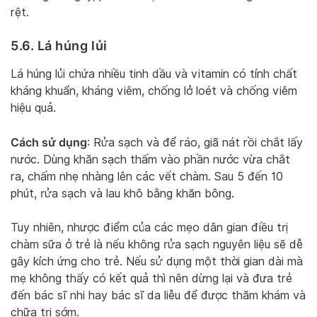
rệt.
5.6. Lá húng lủi
Lá húng lủi chứa nhiều tinh dầu và vitamin có tính chất
kháng khuẩn, kháng viêm, chống lở loét và chống viêm
hiệu quả.
Cách sử dụng
: Rửa sạch và để ráo, giã nát rồi chắt lấy
nước. Dùng khăn sạch thấm vào phần nước vừa chắt
ra, chấm nhẹ nhàng lên các vết chàm. Sau 5 đến 10
phút, rửa sạch và lau khô bằng khăn bông.
Tuy nhiên, nhược điểm của các mẹo dân gian điều trị
chàm sữa ở trẻ là nếu không rửa sạch nguyên liệu sẽ dễ
gây kích ứng cho trẻ. Nếu sử dụng một thời gian dài mà
mẹ không thấy có kết quả thì nên dừng lại và đưa trẻ
đến bác sĩ nhi hay bác sĩ da liễu để được thăm khám và
chữa trị sớm.