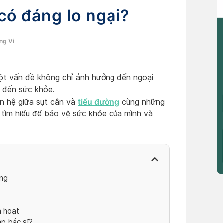
có đáng lo ngại?
ng Vi
một vấn đề không chỉ ảnh hưởng đến ngoại
c đến sức khỏe.
tiểu đường
ên hệ giữa sụt cân và
cùng những
 tìm hiểu để bảo vệ sức khỏe của mình và
ờng
nh hoạt
ặp bác sĩ?