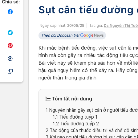
Chia sẻ:
Sụt cân tiểu đường 
Ngày cập nhật:
20/05/25
Tác giả:
Ds Nguyễn Thị Tườ
Theo dõi Docosan trên
Khi mắc bệnh tiểu đường, việc sụt cân là 
hình mà còn gây ra nhiều tác động tiêu cự
Bài viết này sẽ khám phá sâu hơn về mối li
hậu quả nguy hiểm có thể xảy ra. Hãy cùng
người thân trong gia đình.
Tóm tắt nội dung
1
Nguyên nhân gây sụt cân ở người tiểu đư
1.1
Tiểu đường tuýp 1
1.2
Tiểu đường tuýp 2
2
Tác động của thuốc điều trị và chế độ si
3
Khi nào người tiểu đường bị sụt cân cần g