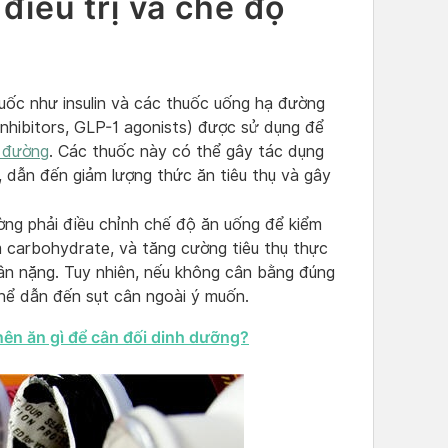
điều trị và chế độ
uốc như insulin và các thuốc uống hạ đường
inhibitors, GLP-1 agonists) được sử dụng để
u đường
. Các thuốc này có thể gây tác dụng
, dẫn đến giảm lượng thức ăn tiêu thụ và gây
ng phải điều chỉnh chế độ ăn uống để kiểm
m carbohydrate, và tăng cường tiêu thụ thực
ân nặng. Tuy nhiên, nếu không cân bằng đúng
thể dẫn đến sụt cân ngoài ý muốn.
ên ăn gì để cân đối dinh dưỡng?