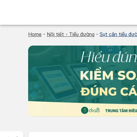
Skip
to
content
Home
-
Nội tiết - Tiểu đường
-
Sụt cân tiểu đư