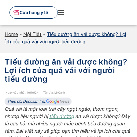
Skip
to
Cửa hàng y tế
content
Home
-
Nội Tiết
-
Tiểu đường ăn vải được không? Lợi
ích của quả vải với người tiểu đường
Tiểu đường ăn vải được không?
Lợi ích của quả vải với người
tiểu đường
Ngày cập nhật:
16/10/24
Tác giả:
Lê Oanh
Theo dõi Docosan trên
Quả vải là một loại trái cây ngọt ngào, thơm ngon,
nhưng liệu người bị
tiểu đường
ăn vải được không? Đây
là câu hỏi mà nhiều người mắc bệnh tiểu đường quan
tâm. Bài viết này sẽ giúp bạn tìm hiểu về lợi ích của quả