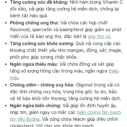
Tăng cường sức đề kháng:
Nhờ hàm lượng Vitamin C
dồi dào, vải giúp tăng cường hệ miễn dịch, chống lại
bệnh tật hiệu quả.
Phòng chống ung thư:
Vải chứa các hợp chất
flavonoid, quercetin và kaempferol giúp giảm sự phát
triển của tế bào ung thư, đặc biệt là
ung thư vú
.
Tăng cường sức khỏe xương:
Quả vải cung cấp các
khoáng chất thiết yếu như mangan, đồng, sắt, magie,
phốt pho giúp xương chắc khỏe.
Ngăn ngừa thiếu máu:
Vải chứa đồng và sắt giúp
tăng số lượng hồng cầu trong máu, ngăn ngừa
thiếu
máu
.
Chống viêm – chống oxy hóa:
Oligonol trong vải có
đặc tính chống oxy hóa, trung hòa gốc tự do, bảo
vệ tế bào khỏi tổn thương, tăng cường hệ miễn dịch.
Ngăn ngừa biến chứng:
Vải giúp ổn định huyết áp,
nhịp tim, giảm nguy cơ mắc các
biến chứng tim mạch
do tiểu đường
. Vải cũng chứa Niacin giúp điều chỉnh
cholesterol, tốt cho sức khỏe tim mạch.