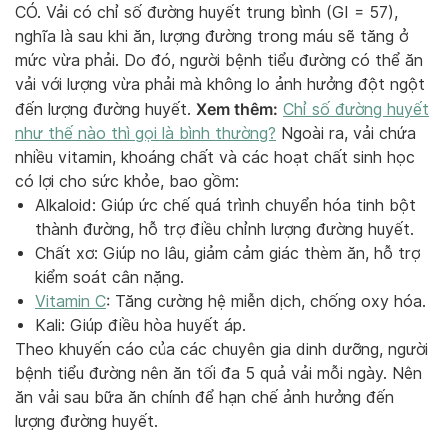
CÓ. Vải có chỉ số đường huyết trung bình (GI = 57),
nghĩa là sau khi ăn, lượng đường trong máu sẽ tăng ở
mức vừa phải. Do đó, người bệnh tiểu đường có thể ăn
vải với lượng vừa phải mà không lo ảnh hưởng đột ngột
Xem thêm:
đến lượng đường huyết.
Chỉ số đường huyết
như thế nào thì gọi là bình thường?
Ngoài ra, vải chứa
nhiều vitamin, khoáng chất và các hoạt chất sinh học
có lợi cho sức khỏe, bao gồm:
Alkaloid: Giúp ức chế quá trình chuyển hóa tinh bột
thành đường, hỗ trợ điều chỉnh lượng đường huyết.
Chất xơ: Giúp no lâu, giảm cảm giác thèm ăn, hỗ trợ
kiểm soát cân nặng.
Vitamin C
: Tăng cường hệ miễn dịch, chống oxy hóa.
Kali: Giúp điều hòa huyết áp.
Theo khuyến cáo của các chuyên gia dinh dưỡng, người
bệnh tiểu đường nên ăn tối đa 5 quả vải mỗi ngày. Nên
ăn vải sau bữa ăn chính để hạn chế ảnh hưởng đến
lượng đường huyết.