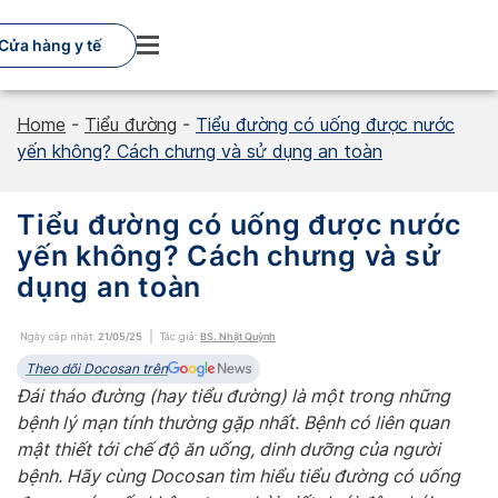
Skip
to
Cửa hàng y tế
content
Home
-
Tiểu đường
-
Tiểu đường có uống được nước
yến không? Cách chưng và sử dụng an toàn
Tiểu đường có uống được nước
yến không? Cách chưng và sử
dụng an toàn
Ngày cập nhật:
21/05/25
Tác giả:
BS. Nhật Quỳnh
Theo dõi Docosan trên
Đái tháo đường (hay tiểu đường) là một trong những
bệnh lý mạn tính thường gặp nhất. Bệnh có liên quan
mật thiết tới chế độ ăn uống, dinh dưỡng của người
bệnh. Hãy cùng Docosan tìm hiểu tiểu đường có uống