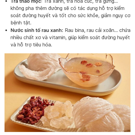
Trà thảo mộc
: Trà xanh, trà hoa cúc, trà gừng…
không pha thêm đường sẽ có tác dụng hỗ trợ kiểm
soát đường huyết và tốt cho sức khỏe, giảm nguy cơ
bệnh tật.
Nước sinh tố rau xanh:
Rau bina, rau cải xoăn… chứa
nhiều chất xơ và vitamin, giúp kiểm soát đường huyết
và hỗ trợ tiêu hóa.