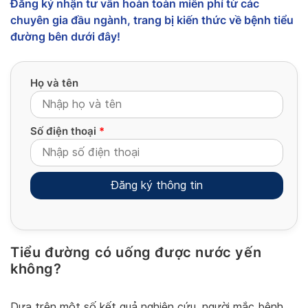
Đăng ký nhận tư vấn hoàn toàn miễn phí từ các
chuyên gia đầu ngành, trang bị kiến thức về bệnh tiểu
đường bên dưới đây!
Họ và tên
Số điện thoại
*
Tiểu đường có uống được nước yến
Alternative:
không?
Dựa trên một số kết quả nghiên cứu, người mắc bệnh