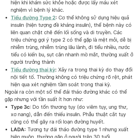
hiện khi khám sức khỏe hoặc được lấy máu xét
nghiệm vì bệnh lý khác.
Tiểu đường Type 2
:
Cơ thể không sử dụng hiệu quả
insulin (hiện tượng đề kháng insulin), thể bệnh này có
liên quan chặt chẽ đến lối sống và di truyền. Các
triệu chứng gợi ý type 2 có thể gặp là mệt mỏi, dễ bị
nhiễm trùng, nhiễm trùng lâu lành, đi tiểu nhiều, nước
tiểu có kiến bu, sụt cân nhanh mờ mắt, thường xuất ở
người trưởng thành
Tiểu đường thai kỳ
:
Xảy ra trong thai kỳ do thay đổi
nội tiết tố. Thường không có triệu chứng rõ rệt, phát
hiện qua xét nghiệm tầm soát trong thai kỳ.
Ngoài ra còn một số thể đái tháo đường khác có thể
gặp nhưng với tần suất ít hơn như:
Type 3c
: Do tổn thương tụy (do viêm tụy, ung thư,
xơ nang), dẫn đến thiếu insulin. Phẫu thuật cắt tụy
cũng có thể gây ra rối loạn đường huyết.
LADA:
Tương tự đái tháo đường type 1 nhưng xuất
hiện muộn, thường gặp ở người trên 30 tuổi.