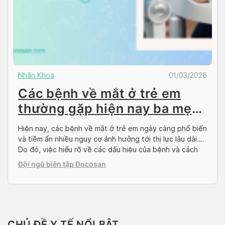
Nhãn Khoa
01/03/2026
Các bệnh về mắt ở trẻ em
thường gặp hiện nay ba mẹ
cần chú ý
Hiện nay, các bệnh về mắt ở trẻ em ngày càng phổ biến
và tiềm ẩn nhiều nguy cơ ảnh hưởng tới thị lực lâu dài.
Do đó, việc hiểu rõ về các dấu hiệu của bệnh và cách
phòng ngừa bệnh về mắt ở trẻ em là yếu tố vô cùng
Đội ngũ biên tập Docosan
quan trọng để […]
CHỦ ĐỀ Y TẾ NỔI BẬT