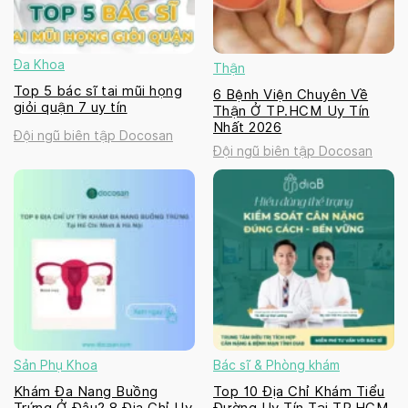
Đa Khoa
Thận
Top 5 bác sĩ tai mũi họng
6 Bệnh Viện Chuyên Về
giỏi quận 7 uy tín
Thận Ở TP.HCM Uy Tín
Nhất 2026
Đội ngũ biên tập Docosan
Đội ngũ biên tập Docosan
Sản Phụ Khoa
Bác sĩ & Phòng khám
Khám Đa Nang Buồng
Top 10 Địa Chỉ Khám Tiểu
Trứng Ở Đâu? 8 Địa Chỉ Uy
Đường Uy Tín Tại TP.HCM