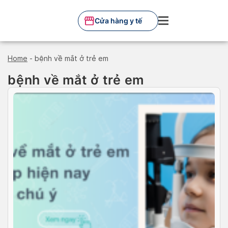
Skip
to
Cửa hàng y tế
content
Home
-
bệnh về mắt ở trẻ em
bệnh về mắt ở trẻ em