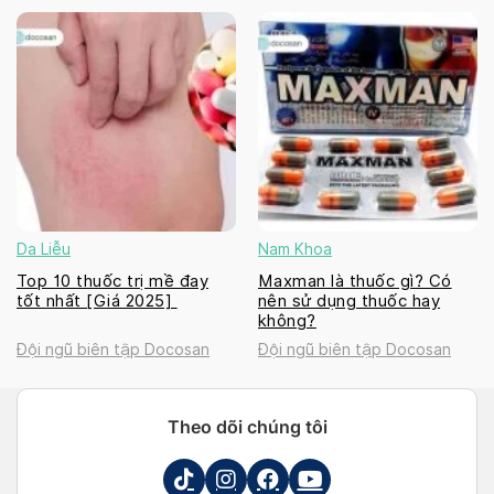
Da Liễu
Nam Khoa
Top 10 thuốc trị mề đay
Maxman là thuốc gì? Có
tốt nhất [Giá 2025]
nên sử dụng thuốc hay
không?
Đội ngũ biên tập Docosan
Đội ngũ biên tập Docosan
Theo dõi chúng tôi