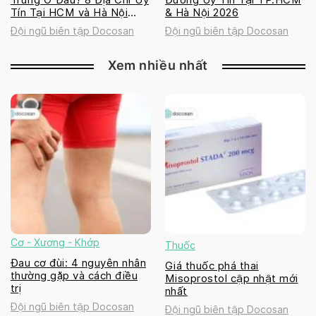
Tín Tại HCM và Hà Nội
& Hà Nội 2026
2026
Đội ngũ biên tập Docosan
Đội ngũ biên tập Docosan
Xem nhiều nhất
Cơ - Xương - Khớp
Thuốc
Đau cơ đùi: 4 nguyên nhân
Giá thuốc phá thai
thường gặp và cách điều
Misoprostol cập nhật mới
trị
nhất
Đội ngũ biên tập Docosan
Đội ngũ biên tập Docosan