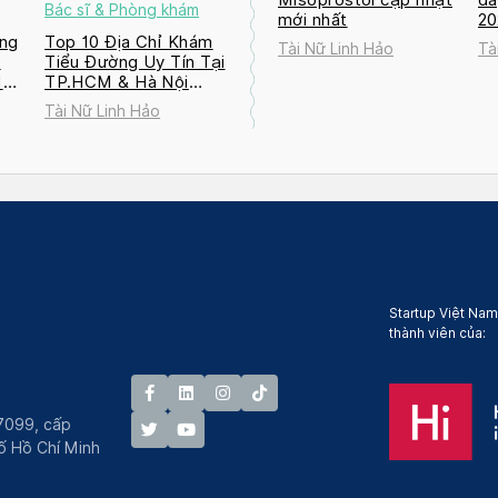
Bác sĩ & Phòng khám
mới nhất
2
ng
Top 10 Địa Chỉ Khám
Tài Nữ Linh Hảo
Tà
a
Tiểu Đường Uy Tín Tại
M
TP.HCM & Hà Nội
2026
Tài Nữ Linh Hảo
Startup Việt Nam
thành viên của:
7099, cấp
́ Hồ Chí Minh