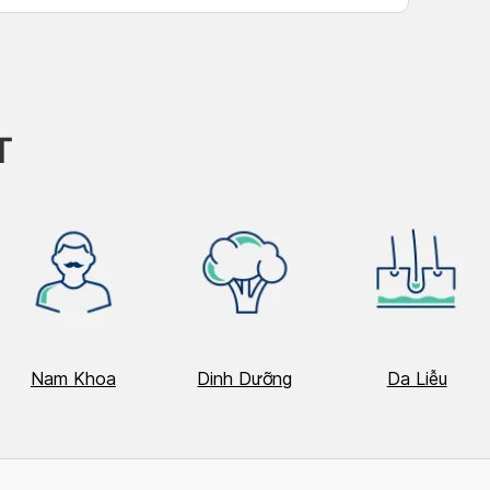
T
Nam Khoa
Dinh Dưỡng
Da Liễu