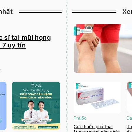
nhất
Xe
 sĩ tai mũi họng
 7 uy tín
o
Thuốc
Da
Giá thuốc phá thai
To
Misoprostol cập nhật
đa