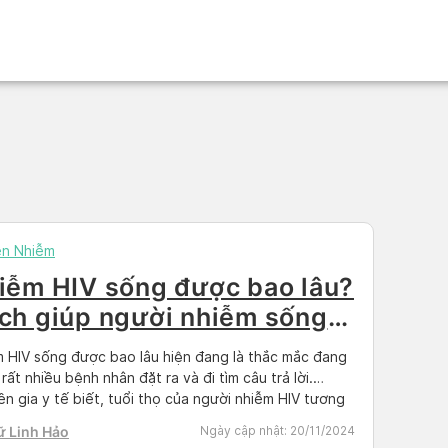
ền Nhiễm
iễm HIV sống được bao lâu?
ch giúp người nhiễm sống
ỏe
 HIV sống được bao lâu hiện đang là thắc mắc đang
rất nhiều bệnh nhân đặt ra và đi tìm câu trả lời.
n gia y tế biết, tuổi thọ của người nhiễm HIV tương
ư người âm tính với HIV nếu bệnh nhân được chẩn
ữ Linh Hảo
Ngày cập nhật:
20/11/2024
kịp thời, có biện pháp […]