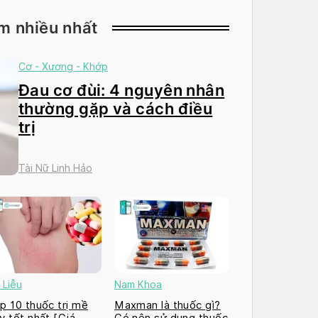
m nhiều nhất
Cơ - Xương - Khớp
Đau cơ đùi: 4 nguyên nhân
thường gặp và cách điều
trị
Tài Nữ Linh Hảo
 Liễu
Nam Khoa
p 10 thuốc trị mề
Maxman là thuốc gì?
y tốt nhất [Giá
Có nên sử dụng thuốc