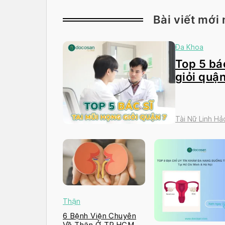
Bài viết mới 
Đa Khoa
Top 5 bác
giỏi quận
Tài Nữ Linh Hả
Thận
6 Bệnh Viện Chuyên
Về Thận Ở TP.HCM