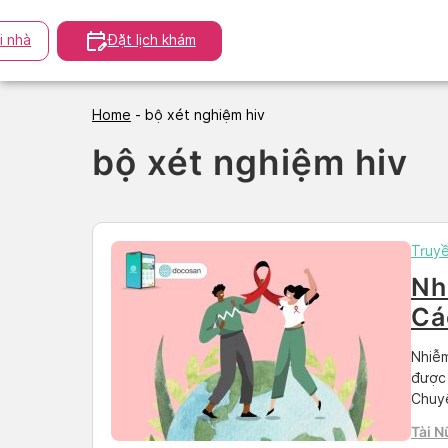
Skip
to
i nhà
Đặt lịch khám
content
Home
-
bộ xét nghiệm hiv
bộ xét nghiệm hiv
Truy
Nh
Cá
kh
Nhiễm
được 
Chuyê
tự nh
Tài N
đoán 