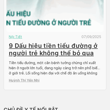
Nội Tiết
07/09/2025
9 Dấu hiệu tiền tiểu đường ở
người trẻ không thể bỏ qua
Tiền tiểu đường, một căn bệnh tưởng chừng chỉ xuất
hiện ở người lớn tuổi, đang ngày càng trở nên phổ biến
ở giới trẻ. Lối sống hiện đại với chế độ ăn uống không
lành mạnh, ít vận động và căng thẳng kéo dài đã khiến
Huỳnh Thị Yến Nhi
nhiều người trẻ đối mặt với nguy này. […]
CHỦ ĐỀ Y TẾ NỔI BẬT