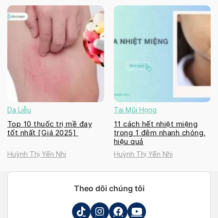
Da Liễu
Tai Mũi Họng
Top 10 thuốc trị mề đay
11 cách hết nhiệt miệng
tốt nhất [Giá 2025]
trong 1 đêm nhanh chóng,
hiệu quả
Huỳnh Thị Yến Nhi
Huỳnh Thị Yến Nhi
Theo dõi chúng tôi