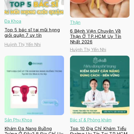
Đa Khoa
Thận
Top 5 bác sĩ tai mũi họng
6 Bệnh Viện Chuyên Về
giỏi quận 7 uy tín
Thận Ở TP.HCM Uy Tín
Nhất 2026
Huỳnh Thị Yến Nhi
Huỳnh Thị Yến Nhi
Sản Phụ Khoa
Bác sĩ & Phòng khám
Khám Đa Nang Buồng
Top 10 Địa Chỉ Khám Tiểu
Trứng Ở Đâu? 8 Địa Chỉ Uy
Đường Uy Tín Tại TP.HCM