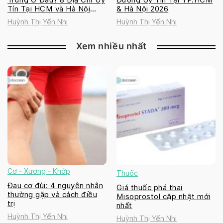
Tín Tại HCM và Hà Nội
& Hà Nội 2026
2026
Huỳnh Thị Yến Nhi
Huỳnh Thị Yến Nhi
Xem nhiều nhất
Cơ - Xương - Khớp
Thuốc
Đau cơ đùi: 4 nguyên nhân
Giá thuốc phá thai
thường gặp và cách điều
Misoprostol cập nhật mới
trị
nhất
Huỳnh Thị Yến Nhi
Huỳnh Thị Yến Nhi