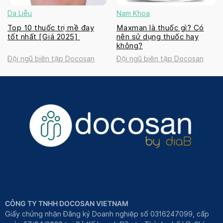
Da Liễu
Nam Khoa
Top 10 thuốc trị mề đay
Maxman là thuốc gì? Có
tốt nhất [Giá 2025]
nên sử dụng thuốc hay
không?
Đội ngũ biên tập Docosan
Đội ngũ biên tập Docosan
CÔNG TY TNHH DOCOSAN VIETNAM
Giấy chứng nhận Đăng ký Doanh nghiệp số 0316247099, cấp