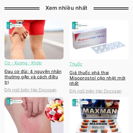
Xem nhiều nhất
Cơ - Xương - Khớp
Thuốc
Đau cơ đùi: 4 nguyên nhân
Giá thuốc phá thai
thường gặp và cách điều
Misoprostol cập nhật mới
trị
nhất
Đội ngũ biên tập Docosan
Đội ngũ biên tập Docosan