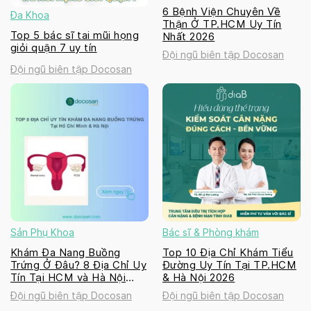
6 Bệnh Viện Chuyên Về
Đa Khoa
Thận Ở TP.HCM Uy Tín
Top 5 bác sĩ tai mũi họng
Nhất 2026
giỏi quận 7 uy tín
Đội ngũ biên tập Docosan
Đội ngũ biên tập Docosan
Sản Phụ Khoa
Bác sĩ & Phòng khám
Khám Đa Nang Buồng
Top 10 Địa Chỉ Khám Tiểu
Trứng Ở Đâu? 8 Địa Chỉ Uy
Đường Uy Tín Tại TP.HCM
Tín Tại HCM và Hà Nội
& Hà Nội 2026
2026
Đội ngũ biên tập Docosan
Đội ngũ biên tập Docosan