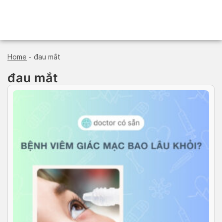
Skip
to
content
Home
-
đau mắt
đau mắt