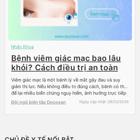
Nhãn Khoa
Bệnh viêm giác mạc bao lâu
khỏi? Cách điều trị an toàn
Viêm giác mạc là một bệnh lý về mắt gây đau và suy
giảm thị lực. Nếu không điều trị đúng cách, bệnh có thể
để lại nhiều biến chứng nguy hiểm, ảnh hưởng trực tiếp
đến thị lực. Vậy viêm giác mạc bao lâu khỏi? Cách điều
Đội ngũ biên tập Docosan
Ngày cập nhật:
28/02/2026
trị viêm giác mạc hiệu quả là […]
CHỦ ĐỀ Y TẾ NỔI BẬT