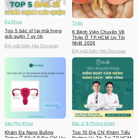
Đa Khoa
Thận
Top 5 bác sĩ tai mũi họng
6 Bệnh Viện Chuyên Về
giỏi quận 7 uy tín
Thận Ở TP.HCM Uy Tín
Nhất 2026
Đội ngũ biên tập Docosan
Đội ngũ biên tập Docosan
Sản Phụ Khoa
Bác sĩ & Phòng khám
Khám Đa Nang Buồng
Top 10 Địa Chỉ Khám Tiểu
Trứng Ở Đâu? 8 Địa Chỉ Uy
Đường Uy Tín Tại TP.HCM