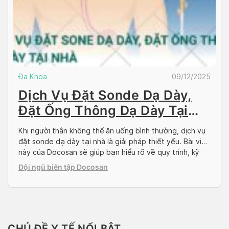
Đa Khoa
09/12/2025
Dịch Vụ Đặt Sonde Dạ Dày,
Đặt Ống Thông Dạ Dày Tại
Nhà
Khi người thân không thể ăn uống bình thường, dịch vụ
đặt sonde dạ dày tại nhà là giải pháp thiết yếu. Bài viết
này của Docosan sẽ giúp bạn hiểu rõ về quy trình, kỹ
thuật và những lưu ý chăm sóc quan trọng. Qua đó, bạn
Đội ngũ biên tập Docosan
có thể lựa chọn được dịch vụ […]
CHỦ ĐỀ Y TẾ NỔI BẬT