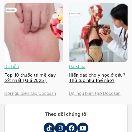
Da Liễu
Đa Khoa
Top 10 thuốc trị mề đay
Hiến xác cho y học ở đâu?
tốt nhất [Giá 2025]
Thủ tục như thế nào?
Đội ngũ biên tập Docosan
Đội ngũ biên tập Docosan
Theo dõi chúng tôi