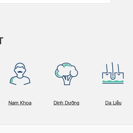
T
Nam Khoa
Dinh Dưỡng
Da Liễu