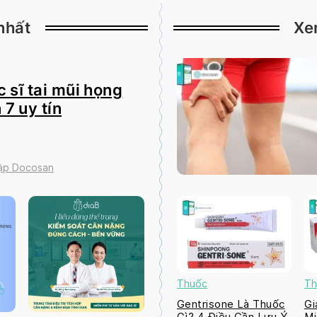
nhất
Xe
 sĩ tai mũi họng
 7 uy tín
tập Docosan
Thuốc
Th
Gentrisone Là Thuốc
Gi
Gì? 4 Điều Cần Lưu Ý
Mi