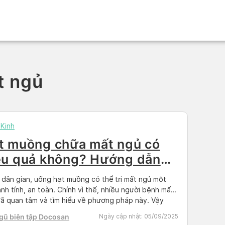
t ngủ
Kinh
t muồng chữa mất ngủ có
ệu quả không? Hướng dẫn
 lưu ý khi dùng
dân gian, uống hạt muồng có thể trị mất ngủ một
ành tính, an toàn. Chính vì thế, nhiều người bệnh mất
ã quan tâm và tìm hiểu về phương pháp này. Vậy
hạt muồng như thế nào là đúng? Hạt muồng có thực
gũ biên tập Docosan
Ngày cập nhật:
05/09/2025
ng lại hiệu quả cải thiện […]