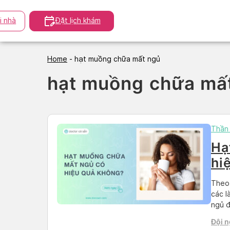
Skip
to
i nhà
Đặt lịch khám
content
Home
-
hạt muồng chữa mất ngủ
hạt muồng chữa mấ
Thần 
Hạ
hi
và
Theo 
các l
ngủ đ
uống 
Đội n
sự ma