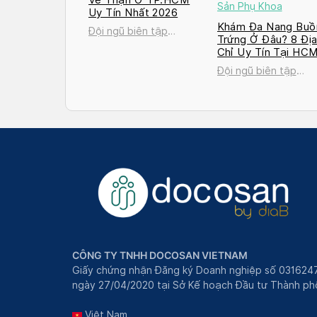
Sản Phụ Khoa
Uy Tín Nhất 2026
Khám Đa Nang Buồ
Đội ngũ biên tập
Trứng Ở Đâu? 8 Đị
Docosan
Chỉ Uy Tín Tại HC
và Hà Nội 2026
Đội ngũ biên tập
Docosan
CÔNG TY TNHH DOCOSAN VIETNAM
Giấy chứng nhận Đăng ký Doanh nghiệp số 031624
ngày 27/04/2020 tại Sở Kế hoạch Đầu tư Thành phô
Việt Nam