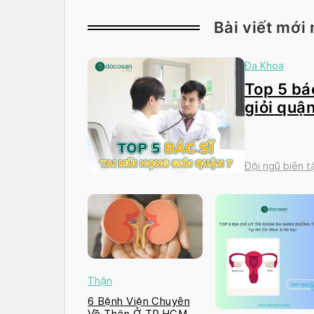
Bài viết mới 
Đa Khoa
Top 5 bác
giỏi quận
Đội ngũ biên 
Thận
6 Bệnh Viện Chuyên
Về Thận Ở TP.HCM