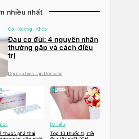
m nhiều nhất
Cơ - Xương - Khớp
Đau cơ đùi: 4 nguyên nhân
thường gặp và cách điều
trị
Đội ngũ biên tập Docosan
uốc
Da Liễu
á thuốc phá thai
Top 10 thuốc trị mề
soprostol cập nhật
đay tốt nhất [Giá