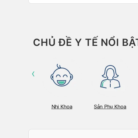
CHỦ ĐỀ Y TẾ NỔI BẬ
‹
Hô Hấp
Nhi Khoa
Sản Phụ Khoa