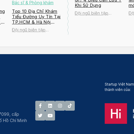
Bác sĩ & Phòng khám
Khi Sử Dụng
mớ
ng
Top 10 Địa Chỉ Khám
Đội ngũ biên tập
Độ
a
Tiểu Đường Uy Tín Tại
Docosan
Do
M
TP.HCM & Hà Nội
2026
Đội ngũ biên tập
Docosan
Startup Việt Nam
thành viên của:
7099, cấp
́ Hồ Chí Minh