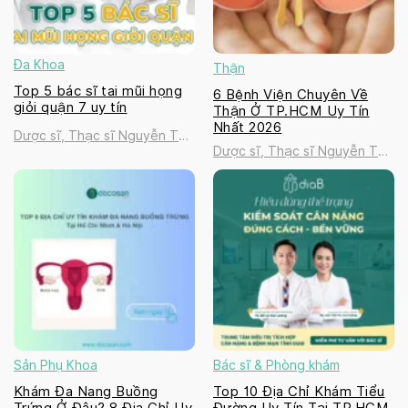
Đa Khoa
Thận
Top 5 bác sĩ tai mũi họng
6 Bệnh Viện Chuyên Về
giỏi quận 7 uy tín
Thận Ở TP.HCM Uy Tín
Nhất 2026
Dược sĩ, Thạc sĩ Nguyễn Thị
Dược sĩ, Thạc sĩ Nguyễn Thị
Thanh Tú
Thanh Tú
Sản Phụ Khoa
Bác sĩ & Phòng khám
Khám Đa Nang Buồng
Top 10 Địa Chỉ Khám Tiểu
Trứng Ở Đâu? 8 Địa Chỉ Uy
Đường Uy Tín Tại TP.HCM