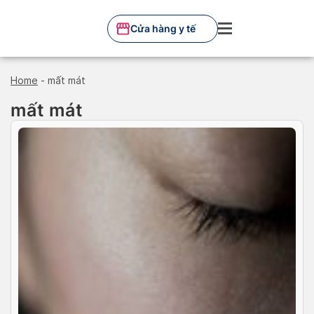
Skip
to
Cửa hàng y tế
content
Home
-
mất mát
mất mát