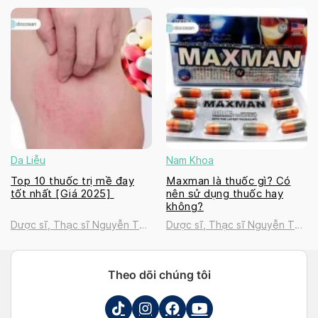
Thanh Tú
Thanh Tú
Da Liễu
Nam Khoa
Top 10 thuốc trị mề đay
Maxman là thuốc gì? Có
tốt nhất [Giá 2025]
nên sử dụng thuốc hay
không?
Dược sĩ, Thạc sĩ Nguyễn Thị
Dược sĩ, Thạc sĩ Nguyễn Thị
Thanh Tú
Thanh Tú
Theo dõi chúng tôi