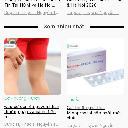
Tín Tại HCM và Hà Nội
& Hà Nội 2026
2026
Dược sĩ, Thạc sĩ Nguyễn Thị
Dược sĩ, Thạc sĩ Nguyễn Thị
Thanh Tú
Thanh Tú
Xem nhiều nhất
Cơ - Xương - Khớp
Thuốc
Đau cơ đùi: 4 nguyên nhân
Giá thuốc phá thai
thường gặp và cách điều
Misoprostol cập nhật mới
trị
nhất
Dược sĩ, Thạc sĩ Nguyễn Thị
Dược sĩ, Thạc sĩ Nguyễn Thị