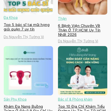
Đa Khoa
Thận
Top 5 bác sĩ tai mũi họng
6 Bệnh Viện Chuyên Về
giỏi quận 7 uy tín
Thận Ở TP.HCM Uy Tín
Nhất 2026
Ds Nguyễn Thị Tường Vi
Ds Nguyễn Thị Tường Vi
Sản Phụ Khoa
Bác sĩ & Phòng khám
Khám Đa Nang Buồng
Top 10 Địa Chỉ Khám Tiểu
Trứng Ở Đâu? 8 Địa Chỉ Uy
Đường Uy Tín Tại TP.HCM