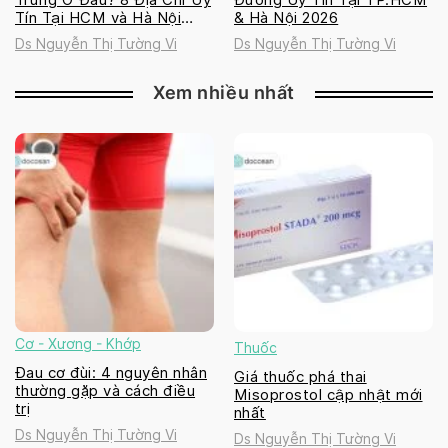
Tín Tại HCM và Hà Nội
& Hà Nội 2026
2026
Ds Nguyễn Thị Tường Vi
Ds Nguyễn Thị Tường Vi
Xem nhiều nhất
Cơ - Xương - Khớp
Thuốc
Đau cơ đùi: 4 nguyên nhân
Giá thuốc phá thai
thường gặp và cách điều
Misoprostol cập nhật mới
trị
nhất
Ds Nguyễn Thị Tường Vi
Ds Nguyễn Thị Tường Vi