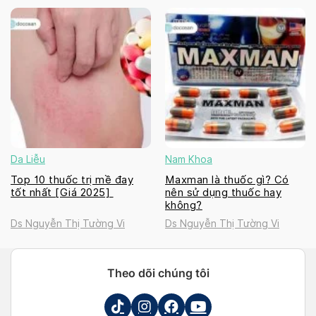
Da Liễu
Nam Khoa
Top 10 thuốc trị mề đay
Maxman là thuốc gì? Có
tốt nhất [Giá 2025]
nên sử dụng thuốc hay
không?
Ds Nguyễn Thị Tường Vi
Ds Nguyễn Thị Tường Vi
Theo dõi chúng tôi