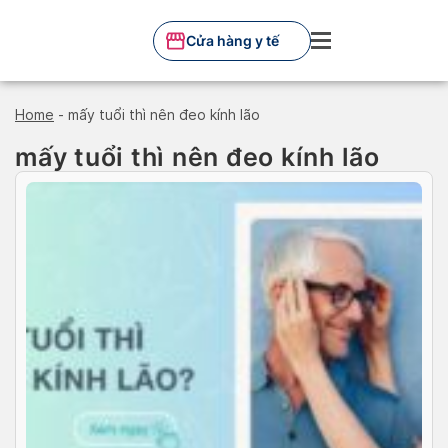
Skip
to
Cửa hàng y tế
content
Home
-
mấy tuổi thì nên đeo kính lão
mấy tuổi thì nên đeo kính lão