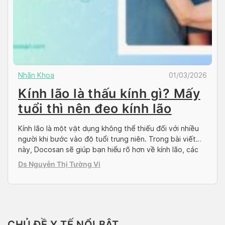
Nhãn Khoa
01/03/2026
Kính lão là thấu kính gì? Mấy
tuổi thì nên đeo kính lão
Kính lão là một vật dụng không thể thiếu đối với nhiều
người khi bước vào độ tuổi trung niên. Trong bài viết
này, Docosan sẽ giúp bạn hiểu rõ hơn về kính lão, các
loại kính phổ biến và độ tuổi thích hợp để bắt đầu sử
Ds Nguyễn Thị Tường Vi
dụng kính lão một cách hiệu quả. […]
CHỦ ĐỀ Y TẾ NỔI BẬT