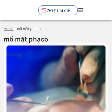
Skip
to
Cửa hàng y tế
content
Home
-
mổ mắt phaco
mổ mắt phaco