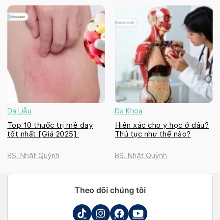
Da Liễu
Đa Khoa
Top 10 thuốc trị mề đay
Hiến xác cho y học ở đâu?
tốt nhất [Giá 2025]
Thủ tục như thế nào?
BS. Nhật Quỳnh
BS. Nhật Quỳnh
Theo dõi chúng tôi