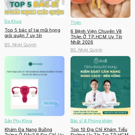
Đa Khoa
Thận
Top 5 bác sĩ tai mũi họng
6 Bệnh Viện Chuyên Về
giỏi quận 7 uy tín
Thận Ở TP.HCM Uy Tín
Nhất 2026
BS. Nhật Quỳnh
BS. Nhật Quỳnh
Sản Phụ Khoa
Bác sĩ & Phòng khám
Khám Đa Nang Buồng
Top 10 Địa Chỉ Khám Tiểu
Trứng Ở Đâu? 8 Địa Chỉ Uy
Đường Uy Tín Tại TP.HCM