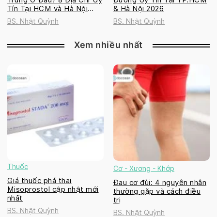
Tín Tại HCM và Hà Nội
& Hà Nội 2026
2026
BS. Nhật Quỳnh
BS. Nhật Quỳnh
Xem nhiều nhất
Thuốc
Cơ - Xương - Khớp
Giá thuốc phá thai
Đau cơ đùi: 4 nguyên nhân
Misoprostol cập nhật mới
thường gặp và cách điều
nhất
trị
BS. Nhật Quỳnh
BS. Nhật Quỳnh