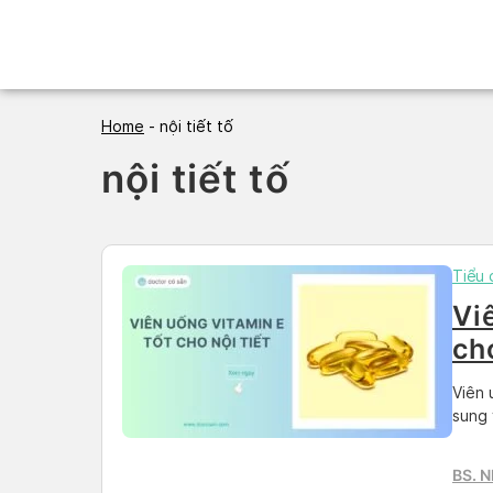
Skip
to
content
Home
-
nội tiết tố
nội tiết tố
Tiểu
Vi
ch
ch
Viên 
sung 
BS. 