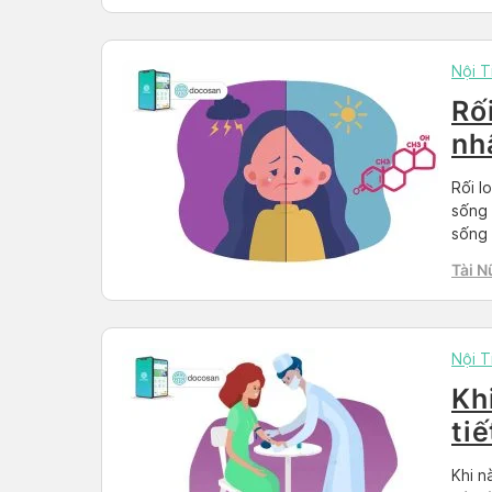
Nội T
Rối
nh
Rối l
sống 
sống 
thườn
Tài N
động 
Nội T
Kh
ti
đâ
Khi n