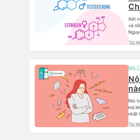
Ch
Xét n
và nữ
Nguyê
sinh 
Tài N
Việc 
Nội T
Nộ
nà
Nội t
mà kh
nhất 
cùng 
Tài N
[…]