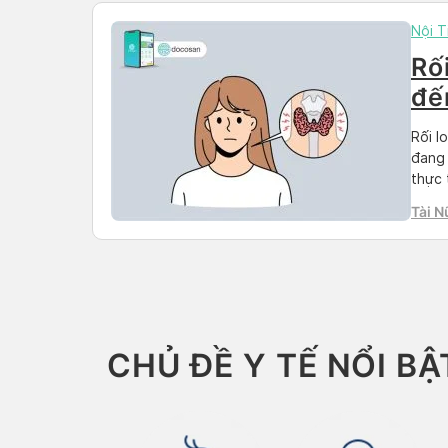
Nội T
Rối
đế
Rối l
đang 
thực 
nhau,
Tài N
năng 
CHỦ ĐỀ Y TẾ NỔI BẬ