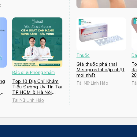
o
Thuốc
Da
Giá thuốc phá thai
To
Misoprostol cập nhật
đa
Bác sĩ & Phòng khám
mới nhất
2
ng
Top 10 Địa Chỉ Khám
Tài Nữ Linh Hảo
Tà
a
Tiểu Đường Uy Tín Tại
M
TP.HCM & Hà Nội
2026
Tài Nữ Linh Hảo