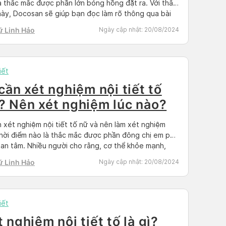
à thắc mắc được phần lớn bóng hồng đặt ra. Với thắc
ày, Docosan sẽ giúp bạn đọc làm rõ thông qua bài
dưới đây. Ngoài ra, bài viết còn chia sẻ thêm các thắc
ữ Linh Hảo
Ngày cập nhật:
20/08/2024
ó liên […]
iết
 cần xét nghiệm nội tiết tố
? Nên xét nghiệm lúc nào?
n xét nghiệm nội tiết tố nữ và nên làm xét nghiệm
hời điểm nào là thắc mắc được phần đông chị em phụ
an tâm. Nhiều người cho rằng, cơ thể khỏe mạnh,
hỏe bình thường thì không cần thiết phải làm kiểm
ữ Linh Hảo
Ngày cập nhật:
20/08/2024
Tuy nhiên, chuyên gia y tế […]
iết
 nghiệm nội tiết tố là gì?