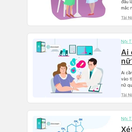
đâu l
mắc n
viết 
Tài N
mắc c
Nội T
Ai
nữ
Ai cầ
vào t
nữ qu
sức k
Tài N
tra. 
Nội T
Xét