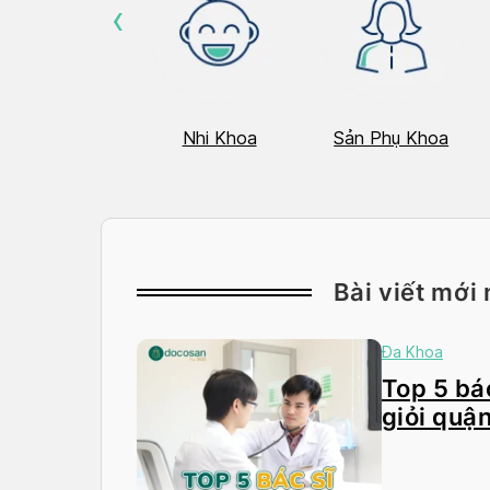
‹
Hô Hấp
Nhi Khoa
Sản Phụ Khoa
Bài viết mới 
Đa Khoa
Top 5 bác
giỏi quận