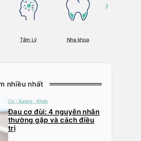
›
Tâm Lý
Nha khoa
Nhãn Khoa
m nhiều nhất
Cơ - Xương - Khớp
Đau cơ đùi: 4 nguyên nhân
thường gặp và cách điều
trị