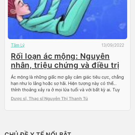
Tâm Lý
13/09/2022
Rối loạn ác mộng: Nguyên
nhân, triệu chứng và điều trị
Ác mộng là những giấc mơ gây cảm giác tiêu cực, chẳng
hạn như lo lắng hoặc sợ hãi. Hiện tượng này có thể
thỉnh thoảng xảy ra ở mọi lứa tuổi và với bất kỳ ai. Tuy
nhiên, rối loạn ác mộng là một bệnh lý khi những cơn ác
Dược sĩ, Thạc sĩ Nguyễn Thị Thanh Tú
mộng xảy ra thường […]
CHỦ ĐỀ Y TẾ NỔI BẬT