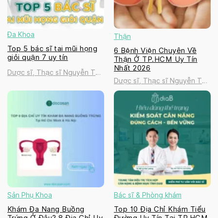
Đa Khoa
Thận
Top 5 bác sĩ tai mũi họng
6 Bệnh Viện Chuyên Về
giỏi quận 7 uy tín
Thận Ở TP.HCM Uy Tín
Nhất 2026
Dược sĩ, Thạc sĩ Nguyễn Thị
Dược sĩ, Thạc sĩ Nguyễn Thị
Thanh Tú
Thanh Tú
Sản Phụ Khoa
Bác sĩ & Phòng khám
Khám Đa Nang Buồng
Top 10 Địa Chỉ Khám Tiểu
Trứng Ở Đâu? 8 Địa Chỉ Uy
Đường Uy Tín Tại TP.HCM