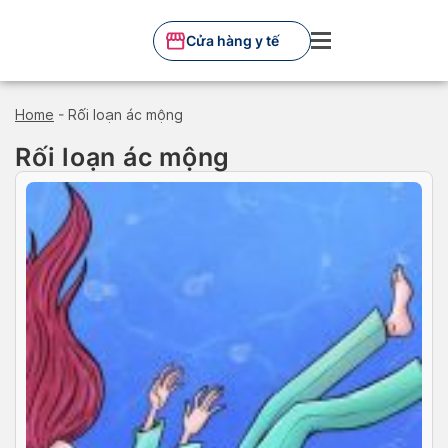
Skip
to
Cửa hàng y tế
content
Home
-
Rối loạn ác mộng
Rối loạn ác mộng