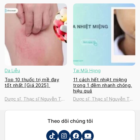
Thanh Tú
Thanh Tú
Da Liễu
Tai Mũi Họng
Top 10 thuốc trị mề đay
11 cách hết nhiệt miệng
tốt nhất [Giá 2025]
trong 1 đêm nhanh chóng,
hiệu quả
Dược sĩ, Thạc sĩ Nguyễn Thị
Dược sĩ, Thạc sĩ Nguyễn Thị
Thanh Tú
Thanh Tú
Theo dõi chúng tôi