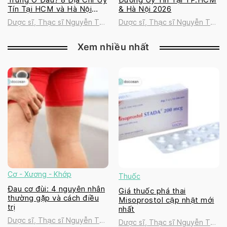
Tín Tại HCM và Hà Nội
& Hà Nội 2026
2026
Dược sĩ, Thạc sĩ Nguyễn Thị
Dược sĩ, Thạc sĩ Nguyễn Thị
Thanh Tú
Thanh Tú
Xem nhiều nhất
Cơ - Xương - Khớp
Thuốc
Đau cơ đùi: 4 nguyên nhân
Giá thuốc phá thai
thường gặp và cách điều
Misoprostol cập nhật mới
trị
nhất
Dược sĩ, Thạc sĩ Nguyễn Thị
Dược sĩ, Thạc sĩ Nguyễn Thị