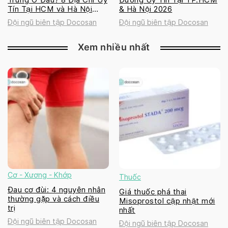
Tín Tại HCM và Hà Nội
& Hà Nội 2026
2026
Đội ngũ biên tập Docosan
Đội ngũ biên tập Docosan
Xem nhiều nhất
Cơ - Xương - Khớp
Thuốc
Đau cơ đùi: 4 nguyên nhân
Giá thuốc phá thai
thường gặp và cách điều
Misoprostol cập nhật mới
trị
nhất
Đội ngũ biên tập Docosan
Đội ngũ biên tập Docosan