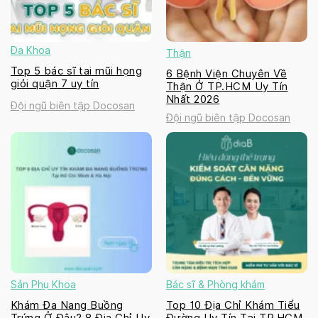
Đa Khoa
Thận
Top 5 bác sĩ tai mũi họng
6 Bệnh Viện Chuyên Về
giỏi quận 7 uy tín
Thận Ở TP.HCM Uy Tín
Nhất 2026
Đội ngũ biên tập Docosan
Đội ngũ biên tập Docosan
Sản Phụ Khoa
Bác sĩ & Phòng khám
Khám Đa Nang Buồng
Top 10 Địa Chỉ Khám Tiểu
Trứng Ở Đâu? 8 Địa Chỉ Uy
Đường Uy Tín Tại TP.HCM