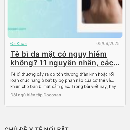
Đa Khoa
05/09/2025
Tê bì da mặt có nguy hiểm
không? 11 nguyên nhân, cách
điều trị
Tê bì thường xảy ra do tổn thương thần kinh hoặc rối
loạn chức năng ở bất kỳ bộ phận nào của cơ thể và
khiến cho bạn bị mất cảm giác. Trong bài viết này, hãy
cùng Docosan tìm hiểu về các nguyên nhân dẫn đến tê
Đội ngũ biên tập Docosan
bì da mặt, cũng như các lựa […]
CHỦ ĐỀ Y TẾ NỔI BẬT