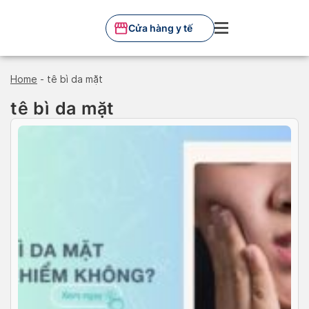
Skip
to
Cửa hàng y tế
content
Home
-
tê bì da mặt
tê bì da mặt