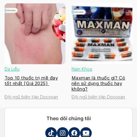
Da Liễu
Nam Khoa
Top 10 thuốc trị mề đay
Maxman là thuốc gì? Có
tốt nhất [Giá 2025]
nên sử dụng thuốc hay
không?
Đội ngũ biên tập Docosan
Đội ngũ biên tập Docosan
Theo dõi chúng tôi