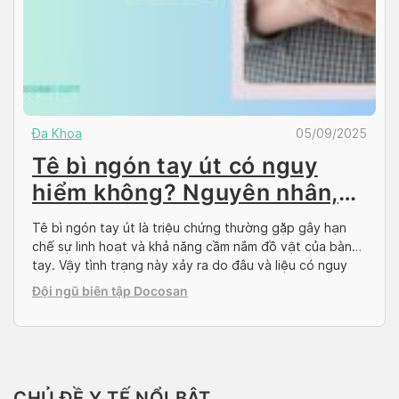
Đa Khoa
05/09/2025
Tê bì ngón tay út có nguy
hiểm không? Nguyên nhân,
cách điều trị
Tê bì ngón tay út là triệu chứng thường gặp gây hạn
chế sự linh hoạt và khả năng cầm nắm đồ vật của bàn
tay. Vậy tình trạng này xảy ra do đâu và liệu có nguy
hiểm đến sức khỏe hay không? Hãy cùng Docosan tìm
Đội ngũ biên tập Docosan
hiểu trong bài viết dưới đây. Giới […]
CHỦ ĐỀ Y TẾ NỔI BẬT