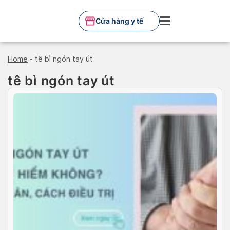
Skip
to
Cửa hàng y tế
content
Home
-
tê bì ngón tay út
tê bì ngón tay út