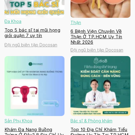
Đa Khoa
Thận
Top 5 bác sĩ tai mũi họng
6 Bệnh Viện Chuyên Về
giỏi quận 7 uy tín
Thận Ở TP.HCM Uy Tín
Nhất 2026
Đội ngũ biên tập Docosan
Đội ngũ biên tập Docosan
Sản Phụ Khoa
Bác sĩ & Phòng khám
Khám Đa Nang Buồng
Top 10 Địa Chỉ Khám Tiểu
Trứng Ở Đâu? 8 Địa Chỉ Uy
Đường Uy Tín Tại TP.HCM