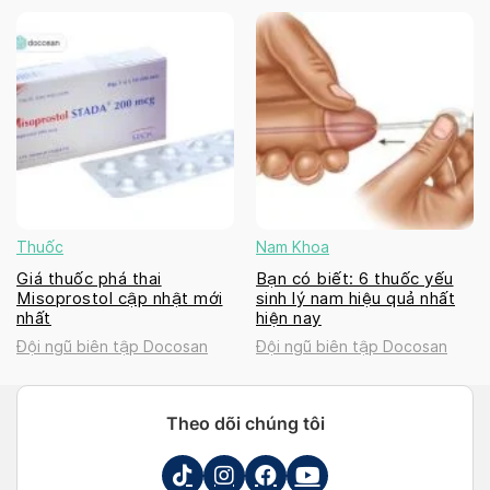
Thuốc
Nam Khoa
Giá thuốc phá thai
Bạn có biết: 6 thuốc yếu
Misoprostol cập nhật mới
sinh lý nam hiệu quả nhất
nhất
hiện nay
Đội ngũ biên tập Docosan
Đội ngũ biên tập Docosan
Theo dõi chúng tôi