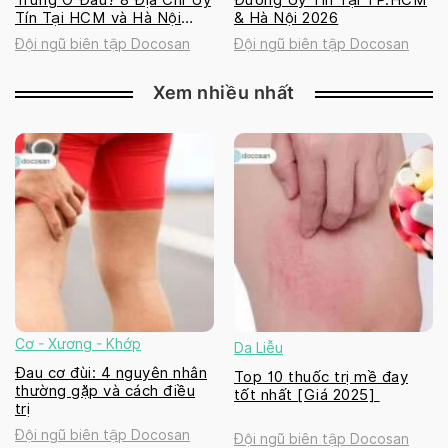
Tín Tại HCM và Hà Nội
& Hà Nội 2026
2026
Đội ngũ biên tập Docosan
Đội ngũ biên tập Docosan
Xem nhiều nhất
Cơ - Xương - Khớp
Da Liễu
Đau cơ đùi: 4 nguyên nhân
Top 10 thuốc trị mề đay
thường gặp và cách điều
tốt nhất [Giá 2025]
trị
Đội ngũ biên tập Docosan
Đội ngũ biên tập Docosan