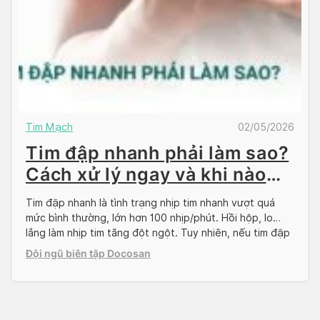
Tim Mạch
02/05/2026
Tim đập nhanh phải làm sao?
Cách xử lý ngay và khi nào
cần gặp bác sĩ
Tim đập nhanh là tình trạng nhịp tim nhanh vượt quá
mức bình thường, lớn hơn 100 nhịp/phút. Hồi hộp, lo
lắng làm nhịp tim tăng đột ngột. Tuy nhiên, nếu tim đập
nhanh kéo dài trong nhiều giờ thì đó có thể là dấu hiệu
Đội ngũ biên tập Docosan
của bệnh lý tim mạch, gây ảnh hưởng đến […]