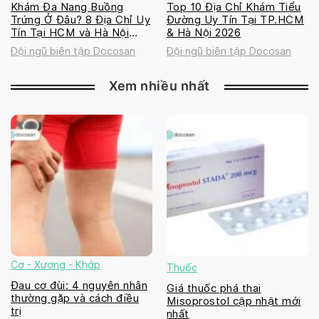
Khám Đa Nang Buồng
Top 10 Địa Chỉ Khám Tiểu
Trứng Ở Đâu? 8 Địa Chỉ Uy
Đường Uy Tín Tại TP.HCM
Tín Tại HCM và Hà Nội
& Hà Nội 2026
2026
Đội ngũ biên tập Docosan
Đội ngũ biên tập Docosan
Xem nhiều nhất
Cơ - Xương - Khớp
Thuốc
Đau cơ đùi: 4 nguyên nhân
Giá thuốc phá thai
thường gặp và cách điều
Misoprostol cập nhật mới
trị
nhất