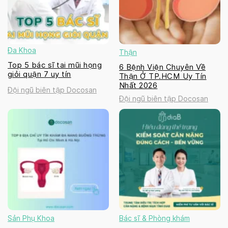
Đa Khoa
Thận
Top 5 bác sĩ tai mũi họng
6 Bệnh Viện Chuyên Về
giỏi quận 7 uy tín
Thận Ở TP.HCM Uy Tín
Nhất 2026
Đội ngũ biên tập Docosan
Đội ngũ biên tập Docosan
Sản Phụ Khoa
Bác sĩ & Phòng khám