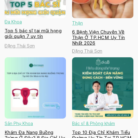
Đa Khoa
Thận
Top 5 bác sĩ tai mũi họng
6 Bệnh Viện Chuyên Về
giỏi quận 7 uy tín
Thận Ở TP.HCM Uy Tín
Nhất 2026
Đặng Thái Sơn
Đặng Thái Sơn
Sản Phụ Khoa
Bác sĩ & Phòng khám
Khám Đa Nang Buồng
Top 10 Địa Chỉ Khám Tiểu
Trứng Ở Đâu? 8 Địa Chỉ Uy
Đường Uy Tín Tại TP.HCM