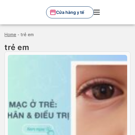
Skip
to
Cửa hàng y tế
content
Home
-
trẻ em
trẻ em