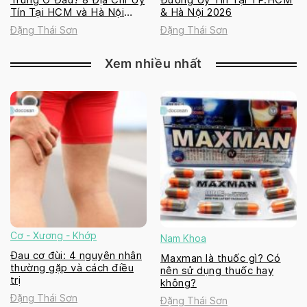
Tín Tại HCM và Hà Nội
& Hà Nội 2026
2026
Đặng Thái Sơn
Đặng Thái Sơn
Xem nhiều nhất
Cơ - Xương - Khớp
Nam Khoa
Đau cơ đùi: 4 nguyên nhân
Maxman là thuốc gì? Có
thường gặp và cách điều
nên sử dụng thuốc hay
trị
không?
Đặng Thái Sơn
Đặng Thái Sơn