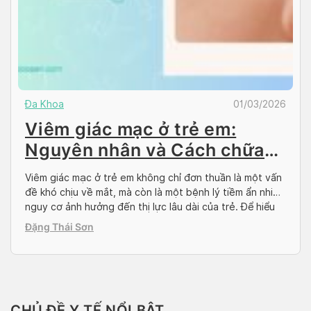
Đa Khoa
01/03/2026
Viêm giác mạc ở trẻ em:
Nguyên nhân và Cách chữa
trị
Viêm giác mạc ở trẻ em không chỉ đơn thuần là một vấn
đề khó chịu về mắt, mà còn là một bệnh lý tiềm ẩn nhiều
nguy cơ ảnh hưởng đến thị lực lâu dài của trẻ. Để hiểu
rõ hơn về căn bệnh này, từ nguyên nhân, triệu chứng
Đặng Thái Sơn
đến cách phòng ngừa […]
CHỦ ĐỀ Y TẾ NỔI BẬT