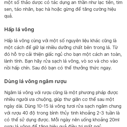
một số thảo dược có tác dụng an thần như lạc tiên, tim
sen, táo nhân, bạc hà hoặc gừng để tăng cường hiệu
quả.
Hấp lá vông
Hấp lá vông cùng với một số nguyên liệu khác cũng là
một cách để giữ lại nhiều dưỡng chất bên trong lá. Từ
đó hỗ trợ cải thiện giấc ngủ cho bạn một cách an toàn,
lành tính. Bạn hãy rửa sạch lá vông, vò sơ và cho vào
nồi hấp chín. Sau đó bạn có thể thưởng thức ngay.
Dùng lá vông ngâm rượu
Ngâm lá vông với rượu cũng là một phương pháp được
nhiều người ưa chuộng, giúp thư giãn cơ thể sau một
ngày dài. Dùng 10-15 lá vông tươi rửa sạch ngâm chung
với rượu 40 độ trong bình thủy tinh khoảng 2-3 tuần là
có thể sử dụng được. Mỗi ngày nên uống khoảng 20ml
rượu lá vông để tăng hiệu quả điều trị mất ngủ.