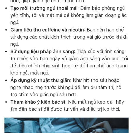
học, giúp giấc ngủ chất lượng hơn.
Tạo môi trường ngủ thoải mái
: Đảm bảo phòng ngủ
yên tĩnh, tối và mát mẻ để không làm gián đoạn giấc
ngủ.
Giảm tiêu thụ caffeine và nicotin
: Bạn nên hạn chế
sử dụng các chất kích thích trong vài giờ trước khi đi
ngủ.
Sử dụng liệu pháp ánh sáng
: Tiếp xúc với ánh sáng
tự nhiên vào ban ngày và giảm ánh sáng vào buổi tối
để điều chỉnh nhịp sinh học, từ đó hạn chế tình trạng
khó ngủ, mất ngủ.
Áp dụng kỹ thuật thư giãn
: Như hít thở sâu hoặc
nghe nhạc nhẹ trước khi ngủ để làm dịu tâm trí, hỗ
trợ chìm vào giấc ngủ sâu hơn.
Tham khảo ý kiến bác sĩ
: Nếu mất ngủ kéo dài, hãy
tìm đến bác sĩ để được tư vấn và điều trị kịp thời.