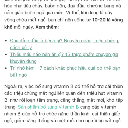
hóa như tiêu chảy, buồn nôn, đau đầu, chướng bụng và
cảm giác buồn ngủ quá mức. Vì thế, khi dùng lá cây
10-20 lá vông
vông chữa mất ngủ, bạn chỉ nên uống từ
khô
Xem thêm:
mỗi ngày.
Đau đỉnh đầu là bệnh gì? Nguyên nhân, triệu chứng,
cách xử lý
Thiếu máu não nên ăn gì? 15 thực phẩm chuyên gia
khuyên dùng
Trí nhớ kém – 7 cách khắc phục hiệu quả có thể bạn
bất ngờ
Ngoài ra, việc bổ sung vitamin B có thể hỗ trợ cải thiện
các triệu chứng mất ngủ liên quan đến thiếu hụt vitamin
B, như rối loạn tâm trạng, căng thẳng, mệt mỏi, khó tập
trung.
Sản phẩm bổ sung Vitamin B
cung cấp vitamin
nhóm B giúp hỗ trợ chức năng thần kinh, cải thiện giấc
ngủ, giảm căng thẳng và mệt mỏi cho người bị mất ngủ.