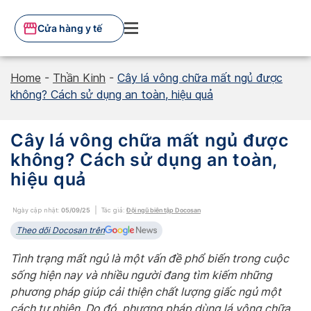
Skip
to
Cửa hàng y tế
content
Home
-
Thần Kinh
-
Cây lá vông chữa mất ngủ được
không? Cách sử dụng an toàn, hiệu quả
Cây lá vông chữa mất ngủ được
không? Cách sử dụng an toàn,
hiệu quả
Ngày cập nhật:
05/09/25
Tác giả:
Đội ngũ biên tập Docosan
Theo dõi Docosan trên
Tình trạng mất ngủ là một vấn đề phổ biến trong cuộc
sống hiện nay và nhiều người đang tìm kiếm những
phương pháp giúp cải thiện chất lượng giấc ngủ một
cách tự nhiên. Do đó, phương pháp dùng lá vông chữa