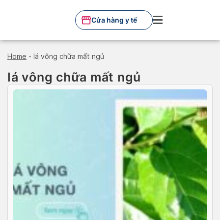
Skip
to
Cửa hàng y tế
content
Home
-
lá vông chữa mất ngủ
lá vông chữa mất ngủ