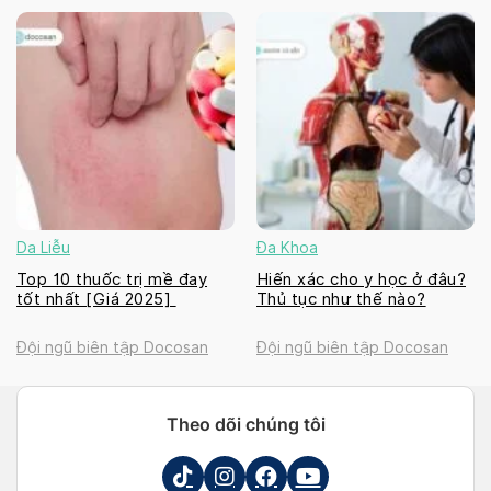
Da Liễu
Đa Khoa
Top 10 thuốc trị mề đay
Hiến xác cho y học ở đâu?
tốt nhất [Giá 2025]
Thủ tục như thế nào?
Đội ngũ biên tập Docosan
Đội ngũ biên tập Docosan
Theo dõi chúng tôi