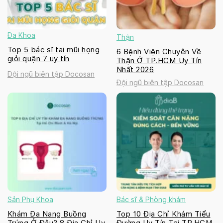
Đa Khoa
Thận
Top 5 bác sĩ tai mũi họng
6 Bệnh Viện Chuyên Về
giỏi quận 7 uy tín
Thận Ở TP.HCM Uy Tín
Nhất 2026
Đội ngũ biên tập Docosan
Đội ngũ biên tập Docosan
Sản Phụ Khoa
Bác sĩ & Phòng khám
Khám Đa Nang Buồng
Top 10 Địa Chỉ Khám Tiểu
Trứng Ở Đâu? 8 Địa Chỉ Uy
Đường Uy Tín Tại TP.HCM