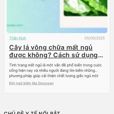
Thần Kinh
05/09/2025
Cây lá vông chữa mất ngủ
được không? Cách sử dụng
an toàn, hiệu quả
Tình trạng mất ngủ là một vấn đề phổ biến trong cuộc
sống hiện nay và nhiều người đang tìm kiếm những
phương pháp giúp cải thiện chất lượng giấc ngủ một
cách tự nhiên. Do đó, phương pháp dùng lá vông chữa
Đội ngũ biên tập Docosan
mất ngủ đang được nhiều người quan tâm và áp dụng.
Hãy […]
CHỦ ĐỀ Y TẾ NỔI BẬT