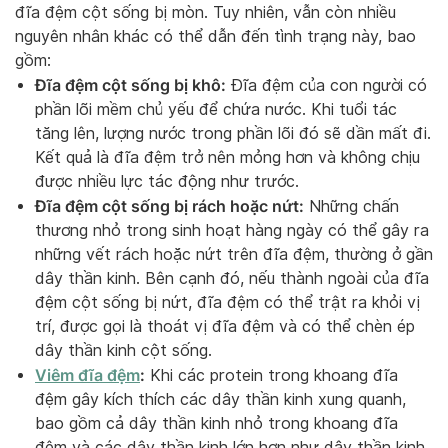
đĩa đệm cột sống bị mòn. Tuy nhiên, vẫn còn nhiều
nguyên nhân khác có thể dẫn đến tình trạng này, bao
gồm:
Đĩa đệm cột sống bị khô:
Đĩa đệm của con người có
phần lõi mềm chủ yếu để chứa nước. Khi tuổi tác
tăng lên, lượng nước trong phần lõi đó sẽ dần mất đi.
Kết quả là đĩa đệm trở nên mỏng hơn và không chịu
được nhiều lực tác động như trước.
Đĩa đệm cột sống bị rách hoặc nứt:
Những chấn
thương nhỏ trong sinh hoạt hàng ngày có thể gây ra
những vết rách hoặc nứt trên đĩa đệm, thường ở gần
dây thần kinh. Bên cạnh đó, nếu thành ngoài của đĩa
đệm cột sống bị nứt, đĩa đệm có thể trật ra khỏi vị
trí, được gọi là thoát vị đĩa đệm và có thể chèn ép
dây thần kinh cột sống.
Viêm đĩa đệm
:
Khi các protein trong khoang đĩa
đệm gây kích thích các dây thần kinh xung quanh,
bao gồm cả dây thần kinh nhỏ trong khoang đĩa
đệm và các dây thần kinh lớn hơn như dây thần kinh