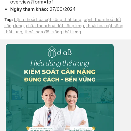
overview?form=fpf
Ngày tham khảo:
27/09/2024
Tag:
bệnh thoái hóa cột sống thắt lưng
,
bệnh thoái hoá đốt
sống lưng
,
chữa thoái hoá đốt sống lưng
,
thoái hóa cột sống
thắt lưng
,
thoái hoá đốt sống thắt lưng