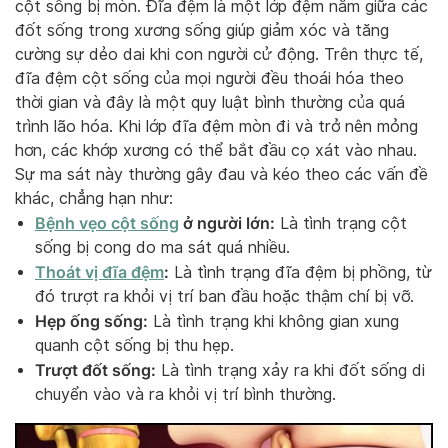
cột sống bị mòn. Đĩa đệm là một lớp đệm nằm giữa các
đốt sống trong xương sống giúp giảm xóc và tăng
cường sự dẻo dai khi con người cử động. Trên thực tế,
đĩa đệm cột sống của mọi người đều thoái hóa theo
thời gian và đây là một quy luật bình thường của quá
trình lão hóa. Khi lớp đĩa đệm mòn đi và trở nên mỏng
hơn, các khớp xương có thể bắt đầu cọ xát vào nhau.
Sự ma sát này thường gây đau và kéo theo các vấn đề
khác, chẳng hạn như:
Bệnh vẹo cột sống
ở người lớn:
Là tình trạng cột
sống bị cong do ma sát quá nhiều.
Thoát vị đĩa đệm
:
Là tình trạng đĩa đệm bị phồng, từ
đó trượt ra khỏi vị trí ban đầu hoặc thậm chí bị vỡ.
Hẹp ống sống:
Là tình trạng khi không gian xung
quanh cột sống bị thu hẹp.
Trượt đốt sống:
Là tình trạng xảy ra khi đốt sống di
chuyển vào và ra khỏi vị trí bình thường.