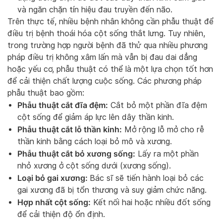
và ngăn chặn tín hiệu đau truyền đến não.
Trên thực tế, nhiều bệnh nhân không cần phẫu thuật để
điều trị bệnh thoái hóa cột sống thắt lưng. Tuy nhiên,
trong trường hợp người bệnh đã thử qua nhiều phương
pháp điều trị không xâm lấn mà vẫn bị đau dai dẳng
hoặc yếu cơ, phẫu thuật có thể là một lựa chọn tốt hơn
để cải thiện chất lượng cuộc sống. Các phương pháp
phẫu thuật bao gồm:
Phẫu thuật cắt đĩa đệm:
Cắt bỏ một phần đĩa đệm
cột sống để giảm áp lực lên dây thần kinh.
Phẫu thuật cắt lỗ thần kinh:
Mở rộng lỗ mở cho rễ
thần kinh bằng cách loại bỏ mô và xương.
Phẫu thuật cắt bỏ xương sống:
Lấy ra một phần
nhỏ xương ở cột sống dưới (xương sống).
Loại bỏ gai xương:
Bác sĩ sẽ tiến hành loại bỏ các
gai xương đã bị tổn thương và suy giảm chức năng.
Hợp nhất cột sống:
Kết nối hai hoặc nhiều đốt sống
để cải thiện độ ổn định.