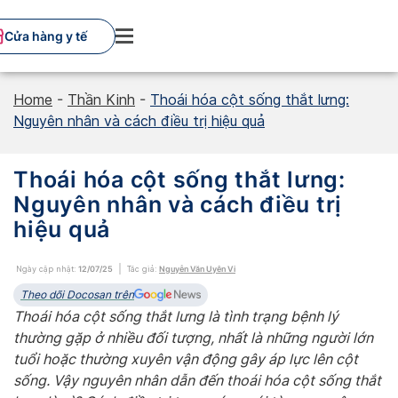
Skip
to
Cửa hàng y tế
content
Home
-
Thần Kinh
-
Thoái hóa cột sống thắt lưng:
Nguyên nhân và cách điều trị hiệu quả
Thoái hóa cột sống thắt lưng:
Nguyên nhân và cách điều trị
hiệu quả
Ngày cập nhật:
12/07/25
Tác giả:
Nguyễn Văn Uyên Vi
Theo dõi Docosan trên
Thoái hóa cột sống thắt lưng là tình trạng bệnh lý
thường gặp ở nhiều đối tượng, nhất là những người lớn
tuổi hoặc thường xuyên vận động gây áp lực lên cột
sống. Vậy nguyên nhân dẫn đến thoái hóa cột sống thắt