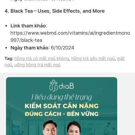
4. Black Tea – Uses, Side Effects, and More
Link tham khảo
:
https://www.webmd.com/vitamins/ai/ingredientmono-
997/black-tea
Ngày tham khảo
: 6/10/2024
Tag:
hồng trà có mất ngủ không
,
hồng trà gây mất ngủ
,
mất
ngủ
,
uống hông trà mất ngủ