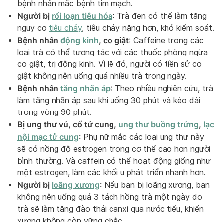
bệnh nhân mắc bệnh tim mạch.
Người bị
rối loạn tiêu hóa
: Trà đen có thể làm tăng
nguy cơ
tiêu chảy
, tiêu chảy nặng hơn, khó kiểm soát.
Bệnh nhân
động kinh
, co giật
: Caffeine trong các
loại trà có thể tương tác với các thuốc phòng ngừa
co giật, trị động kinh. Vì lẽ đó, người có tiền sử co
giật không nên uống quá nhiều trà trong ngày.
Bệnh nhân
tăng nhãn áp
: Theo nhiều nghiên cứu, trà
làm tăng nhãn áp sau khi uống 30 phút và kéo dài
trong vòng 90 phút.
Bị ung thư vú, cổ tử cung,
ung thư buồng trứng
,
lạc
nội mạc tử cung
: Phụ nữ mắc các loại ung thư này
sẽ có nồng độ estrogen trong cơ thể cao hơn người
bình thường. Và caffein có thể hoạt động giống như
một estrogen, làm các khối u phát triển nhanh hơn.
Người bị
loãng xương
: Nếu bạn bị loãng xương, bạn
không nên uống quá 3 tách hồng trà một ngày do
trà sẽ làm tăng đào thải canxi qua nước tiểu, khiến
xương không còn vững chắc.