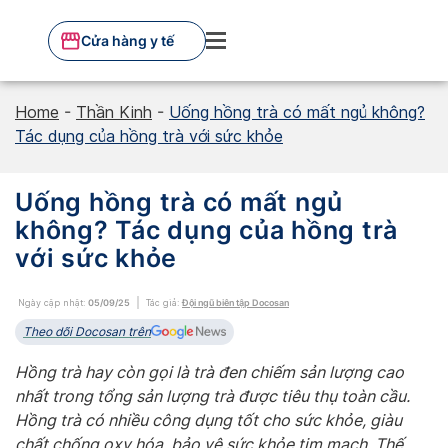
Skip
to
Cửa hàng y tế
content
Home
-
Thần Kinh
-
Uống hồng trà có mất ngủ không?
Tác dụng của hồng trà với sức khỏe
Uống hồng trà có mất ngủ
không? Tác dụng của hồng trà
với sức khỏe
Ngày cập nhật:
05/09/25
Tác giả:
Đội ngũ biên tập Docosan
Theo dõi Docosan trên
Hồng trà hay còn gọi là trà đen chiếm sản lượng cao
nhất trong tổng sản lượng trà được tiêu thụ toàn cầu.
Hồng trà có nhiều công dụng tốt cho sức khỏe, giàu
chất chống oxy hóa, bảo vệ sức khỏe tim mạch. Thế