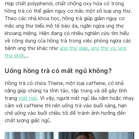
Hợp chất polyphenol, chất chống oxy hóa có trong
hồng trà có thể giảm nguy cơ mắc một số loại ung thư.
Theo các nhà khoa học, hồng trà giúp giảm nguy cơ
mắc ung thư biểu mô tế bào da, ngăn ngừa ung thư
khoang miệng. Hiện đang có nhiều nghiên cứu tìm hiểu
về công dụng của hồng trà trong việc phòng ngừa các
bệnh ung thư khác như
ung thư giáp
,
ung thư vú
,
ung
thư phổi
,…
Uống hồng trà có mất ngủ không?
Hồng trà có chứa Theine, một loại caffeine, có khả
năng giúp chúng ta tỉnh táo, tập trung và dễ gây tình
trạng
mất ngủ
. Vì vậy, người mất ngủ lâu năm hoặc nhạy
cảm với caffeine thì nên uống trà vào buổi sáng, hạn
chế uống vào buổi chiều tối để tránh ảnh hưởng đến
chất lượng giấc ngủ.