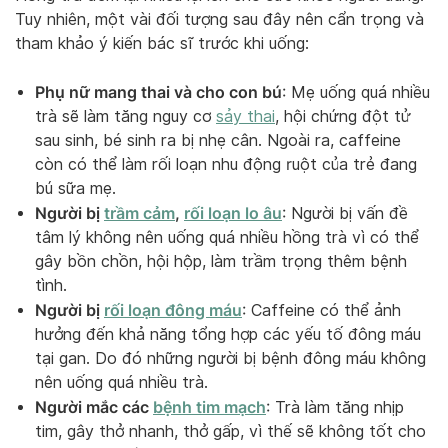
Tuy nhiên, một vài đối tượng sau đây nên cẩn trọng và
tham khảo ý kiến bác sĩ trước khi uống:
Phụ nữ mang thai và cho con bú
: Mẹ uống quá nhiều
trà sẽ làm tăng nguy cơ
sảy thai
, hội chứng đột tử
sau sinh, bé sinh ra bị nhẹ cân. Ngoài ra, caffeine
còn có thể làm rối loạn nhu động ruột của trẻ đang
bú sữa mẹ.
Người bị
trầm cảm
,
rối loạn lo âu
: Người bị vấn đề
tâm lý không nên uống quá nhiều hồng trà vì có thể
gây bồn chồn, hội hộp, làm trầm trọng thêm bệnh
tình.
Người bị
rối loạn đông máu
: Caffeine có thể ảnh
hưởng đến khả năng tổng hợp các yếu tố đông máu
tại gan. Do đó những người bị bệnh đông máu không
nên uống quá nhiều trà.
Người mắc các
bệnh tim mạch
: Trà làm tăng nhịp
tim, gây thở nhanh, thở gấp, vì thế sẽ không tốt cho