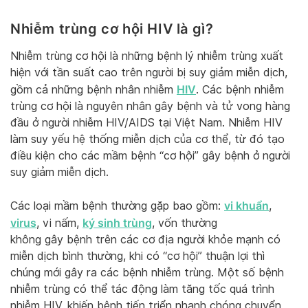
Nhiễm trùng cơ hội HIV là gì?
Nhiễm trùng cơ hội là những bệnh lý nhiễm trùng xuất
hiện với tần suất cao trên người bị suy giảm miễn dịch,
HIV
gồm cả những bệnh nhân nhiễm
. Các bệnh nhiễm
trùng cơ hội là nguyên nhân gây bệnh và tử vong hàng
đầu ở người nhiễm HIV/AIDS tại Việt Nam. Nhiễm HIV
làm suy yếu hệ thống miễn dịch của cơ thể, từ đó tạo
điều kiện cho các mầm bệnh “cơ hội” gây bệnh ở người
suy giảm miễn dịch.
vi khuẩn
Các loại mầm bệnh thường gặp bao gồm:
,
virus
ký sinh trùng
, vi nấm,
, vốn thường
không gây bệnh trên các cơ địa người khỏe mạnh có
miễn dịch bình thường, khi có “cơ hội” thuận lợi thì
chúng mới gây ra các bệnh nhiễm trùng. Một số bệnh
nhiễm trùng có thể tác động làm tăng tốc quá trình
nhiễm HIV, khiến bệnh tiến triển nhanh chóng chuyển