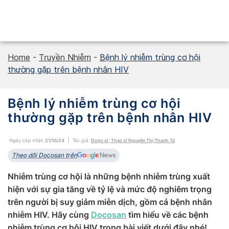
Skip
to
content
Home
-
Truyền Nhiễm
-
Bệnh lý nhiễm trùng cơ hội
thường gặp trên bệnh nhân HIV
Bệnh lý nhiễm trùng cơ hội
thường gặp trên bệnh nhân HIV
Ngày cập nhật:
21/10/24
Tác giả:
Dược sĩ, Thạc sĩ Nguyễn Thị Thanh Tú
Theo dõi Docosan trên
Nhiễm trùng cơ hội là những bệnh nhiễm trùng xuất
hiện với sự gia tăng về tỷ lệ và mức độ nghiêm trọng
trên người bị suy giảm miễn dịch, gồm cả bệnh nhân
nhiễm HIV. Hãy cùng
Docosan
tìm hiểu về các bệnh
nhiễm trùng cơ hội HIV trong bài viết dưới đây nhé!